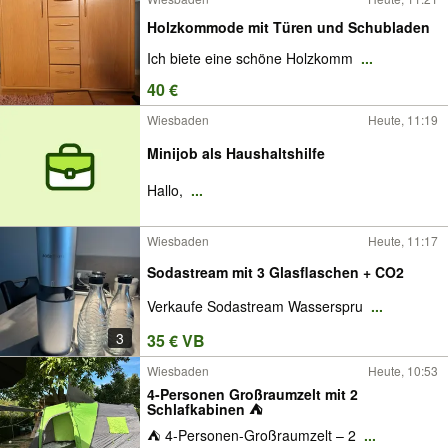
Holzkommode mit Türen und Schubladen
Ich biete eine schöne Holzkomm
...
40 €
Wiesbaden
Heute, 11:19
Minijob als Haushaltshilfe
Hallo,
...
Wiesbaden
Heute, 11:17
Sodastream mit 3 Glasflaschen + CO2
Verkaufe Sodastream Wasserspru
...
3
35 € VB
Wiesbaden
Heute, 10:53
4-Personen Großraumzelt mit 2
Schlafkabinen ⛺️
⛺ 4-Personen-Großraumzelt – 2
...