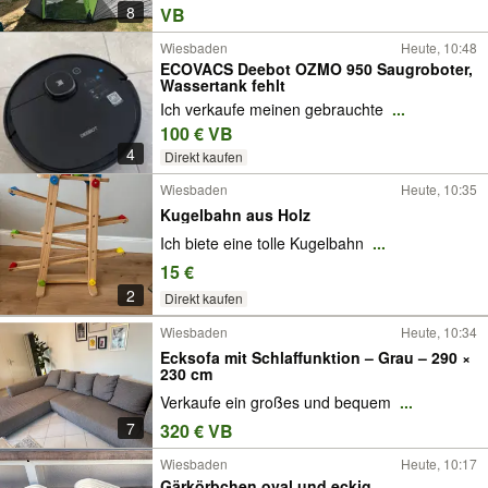
8
VB
Wiesbaden
Heute, 10:48
ECOVACS Deebot OZMO 950 Saugroboter,
Wassertank fehlt
Ich verkaufe meinen gebrauchte
...
100 € VB
4
Direkt kaufen
Wiesbaden
Heute, 10:35
Kugelbahn aus Holz
Ich biete eine tolle Kugelbahn
...
15 €
2
Direkt kaufen
Wiesbaden
Heute, 10:34
Ecksofa mit Schlaffunktion – Grau – 290 ×
230 cm
Verkaufe ein großes und bequem
...
7
320 € VB
Wiesbaden
Heute, 10:17
Gärkörbchen oval und eckig