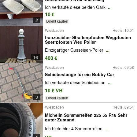
Ich verkaufe diese beiden Gärk
...
10 €
2
Direkt kaufen
Wiesbaden
Heute, 10:01
französicher Straßenpfosten Wegpfosten
Sperrpfosten Weg Poller
Einzigartiger Gusseisen-Poller
...
16
400 €
Wiesbaden
Heute, 09:58
Schiebestange für ein Bobby Car
Ich verkaufe diese Schiebestan
...
10 € VB
3
Direkt kaufen
Wiesbaden
Heute, 09:54
Michelin Sommerreifen 225 55 R18 Sehr
guter Zustand
Ich biete hier 4 Sommerreifen
...
4