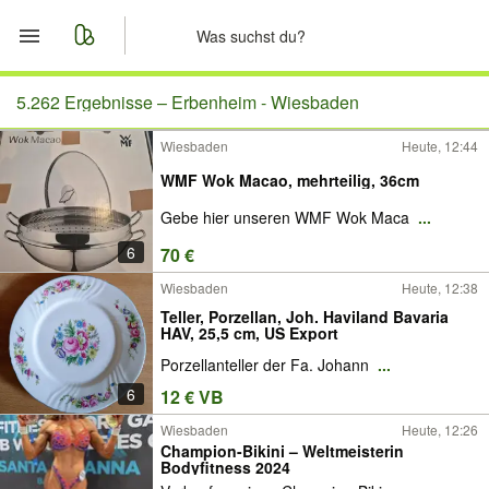
Start
5.262 Ergebnisse –
Erbenheim - Wiesbaden
Wiesbaden
Heute, 12:44
Merkliste
WMF Wok Macao, mehrteilig, 36cm
Nachrichten
Gebe hier unseren WMF Wok Maca
...
6
70 €
Anzeige aufgeben
Wiesbaden
Heute, 12:38
Teller, Porzellan, Joh. Haviland Bavaria
HAV, 25,5 cm, US Export
Porzellanteller der Fa. Johann
...
6
12 € VB
Wiesbaden
Heute, 12:26
Champion-Bikini – Weltmeisterin
Bodyfitness 2024