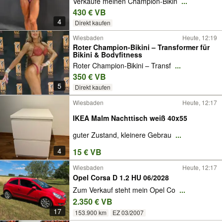
Verkaufe meinen Champion-Bikin
...
430 € VB
4
Direkt kaufen
Wiesbaden
Heute, 12:19
Roter Champion-Bikini – Transformer für
Bikini & Bodyfitness
Roter Champion-Bikini – Transf
...
350 € VB
5
Direkt kaufen
Wiesbaden
Heute, 12:17
IKEA Malm Nachttisch weiß 40x55
guter Zustand, kleinere Gebrau
...
4
15 € VB
Wiesbaden
Heute, 12:17
Opel Corsa D 1.2 HU 06/2028
Zum Verkauf steht mein Opel Co
...
2.350 € VB
17
153.900 km
EZ 03/2007