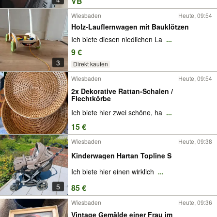
VB
Wiesbaden
Heute, 09:54
Holz-Lauflernwagen mit Bauklötzen
Ich biete diesen niedlichen La
...
9 €
3
Direkt kaufen
Wiesbaden
Heute, 09:54
2x Dekorative Rattan-Schalen /
Flechtkörbe
Ich biete hier zwei schöne, ha
...
15 €
Wiesbaden
Heute, 09:38
Kinderwagen Hartan Topline S
Ich biete hier einen wirklich
...
5
85 €
Wiesbaden
Heute, 09:36
Vintage Gemälde einer Frau im