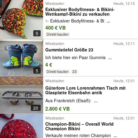
Wiesbaden
Heute, 12:15
Exklusiver Bodyfitness- & Bikini-
Wettkampf-Bikini zu verkaufen
✨ Exklusiver Bodyfitness- & Bi
...
400 € VB
5
Direkt kaufen
Wiesbaden
Heute, 12:11
Gummistiefel Größe 23
Ich biete hier ein Paar Gummis
...
4 €
5
Direkt kaufen
23
Wiesbaden
Heute, 12:01
Güterlore Lore Lorenrahmen Tisch mit
Glasplatte Eisenbahn antik
Aus Frankreich (Elsaß):
...
20
2.800 € VB
Wiesbaden
Heute, 12:01
Champion-Bikini – Overall World
Champion Bikini
Verkaufe meinen roten Champion
...