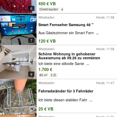
450 € VB
6
Direkt kaufen
s
Wiesbaden
Heute, 11:58
Smart Fernseher Samsung 46 "
Aus Gästezimmer ein Smart Fern
...
7
120 € VB
Wiesbaden
Heute, 11:58
Schöne Wohnung in gehobener
Ausstattung ab 09.26 zu vermieten
Ich biete eine stilvolle Sanie
...
1.700 €
9
85 m²
3 Zi.
Wiesbaden
Heute, 11:47
Fahrradständer für 3 Fahrräder
Ich biete diesen stabilen Fahr
...
25 € VB
Wiesbaden
Heute, 11:21