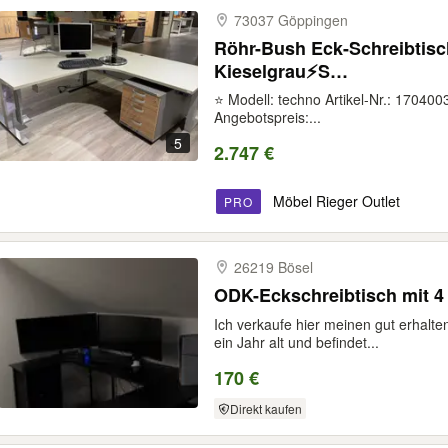
73037 Göppingen
Röhr-Bush Eck-Schreibtisc
Kieselgrau⚡️S…
⭐ Modell: techno Artikel-Nr.: 170400
Angebotspreis:...
5
2.747 €
Möbel Rieger Outlet
PRO
26219 Bösel
ODK-Eckschreibtisch mit 4
Ich verkaufe hier meinen gut erhalten
ein Jahr alt und befindet...
170 €
Direkt kaufen