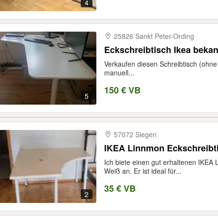
4
25826 Sankt Peter-​Ording
Eckschreibtisch Ikea bekan
Verkaufen diesen Schreibtisch (ohne 
manuell...
150 € VB
5
57072 Siegen
IKEA Linnmon Eckschreibt
Ich biete einen gut erhaltenen IKEA 
Weiß an. Er ist ideal für...
35 € VB
2