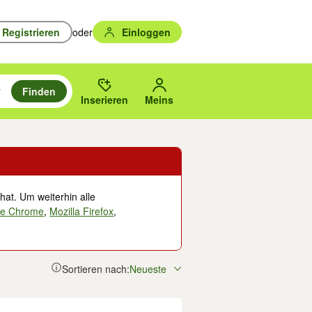
Registrieren
oder
Einloggen
Finden
en durchsuchen und mit Eingabetaste auswählen.
n um zu suchen, oder Vorschläge mit den Pfeiltasten nach oben/unten
des gewählten Orts oder PLZ.
Inserieren
Meins
hat. Um weiterhin alle
le Chrome
,
Mozilla Firefox
,
Sortieren nach:
Neueste