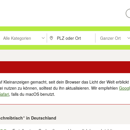
Alle Kategorien
Ganzer Ort
ken um zu suchen, oder Vorschläge mit den Pfeiltasten nach oben/unt
PLZ oder Ort eingeben. Eingabetaste drücke
Suche im Umkreis 
f Kleinanzeigen gemacht, seit dein Browser das Licht der Welt erblickt 
i nutzen zu können, solltest du ihn aktualisieren. Wir empfehlen
Goog
Safari
, falls du macOS benutzt.
schreibtisch“ in Deutschland