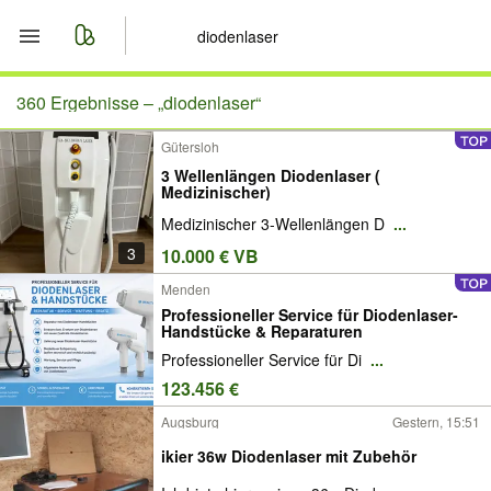
Start
360 Ergebnisse –
„diodenlaser“
Gütersloh
Merkliste
3 Wellenlängen Diodenlaser (
Medizinischer)
Nachrichten
Medizinischer 3-Wellenlängen D
...
3
10.000 € VB
Anzeige aufgeben
Menden
Professioneller Service für Diodenlaser-
Handstücke & Reparaturen
Professioneller Service für Di
...
123.456 €
Augsburg
Gestern, 15:51
ikier 36w Diodenlaser mit Zubehör