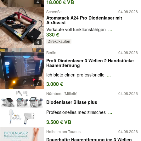
4
18.000 € VB
Scheeßel
04.08.2026
Atomstack A24 Pro Diodenlaser mit
AirAssist
Verkaufe voll funktionsfähigen
...
330 €
Direkt kaufen
6
Berlin
04.08.2026
Profi Diodenlaser 3 Wellen 2 Handstücke
Haarentfernung
Ich biete einen professionelle
...
7
3.000 €
Nürnberg (Mittelfr)
04.08.2026
Diodenlaser Bilase plus
Professionelles medizinisches
...
3.500 € VB
Hofheim am Taunus
04.08.2026
Dauerhafte Haarentfernung ice 3 Wellen