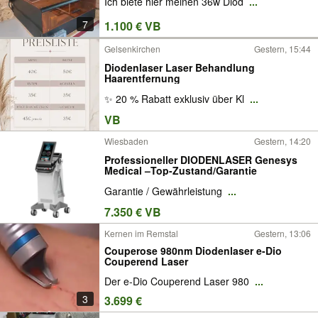
Ich biete hier meinen 36w Diod
...
7
1.100 € VB
Gelsenkirchen
Gestern, 15:44
Diodenlaser Laser Behandlung
Haarentfernung
✨ 20 % Rabatt exklusiv über Kl
...
VB
Wiesbaden
Gestern, 14:20
Professioneller DIODENLASER Genesys
Medical –Top-Zustand/Garantie
Garantie / Gewährleistung
...
7.350 € VB
Kernen im Remstal
Gestern, 13:06
Couperose 980nm Diodenlaser e-Dio
Couperend Laser
Der e-Dio Couperend Laser 980
...
3
3.699 €