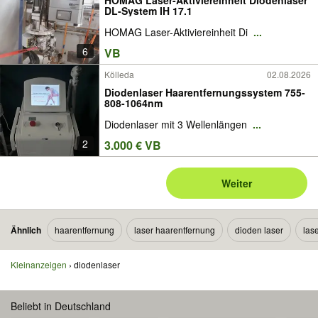
HOMAG Laser-Aktiviereinheit Diodenlaser
DL-System IH 17.1
HOMAG Laser-Aktiviereinheit Di
...
6
VB
Kölleda
02.08.2026
Diodenlaser Haarentfernungssystem 755-
808-1064nm
Diodenlaser mit 3 Wellenlängen
...
2
3.000 € VB
Weiter
Ähnlich
haarentfernung
laser haarentfernung
dioden laser
las
Kleinanzeigen
diodenlaser
Beliebt in Deutschland