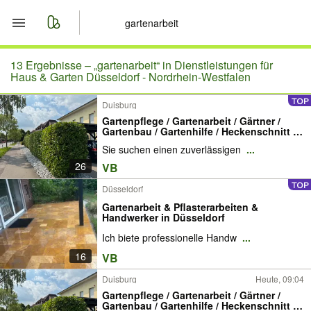
Start
13 Ergebnisse –
„gartenarbeit“ in Dienstleistungen für
Haus & Garten Düsseldorf - Nordrhein-Westfalen
Merkliste
Duisburg
Gartenpflege / Gartenarbeit / Gärtner /
Nachrichten
Gartenbau / Gartenhilfe / Heckenschnitt /
Hecke schneiden / Baumschnitt /
Sie suchen einen zuverlässigen
...
Baumfällung / Baumpflege / Gartenservice
/ Gartengestaltung /Rasen mähen
Anzeige aufgeben
26
VB
Vertikutieren
Düsseldorf
Gartenarbeit & Pflasterarbeiten &
Handwerker in Düsseldorf
Ich biete professionelle Handw
...
16
VB
Duisburg
Heute, 09:04
Gartenpflege / Gartenarbeit / Gärtner /
Gartenbau / Gartenhilfe / Heckenschnitt /