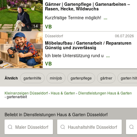
Gärtner | Gartenpflege | Gartenarbeiten –
Rasen, Hecke, Wildwuchs
Kurzfristige Termine möglich!
...
14
VB
Düsseldorf
06.07.2026
Möbelaufbau / Gartenarbeit / Reparaturen
Günstig und zuverlässig
Ich biete Unterstützung rund u
...
VB
Ähnlich
gartenhilfe
minijob
gartenpflege
gärtner
garten hil
Kleinanzeigen Düsseldorf
Haus & Garten
Dienstleistungen Haus & Garten
gartenarbeit
Beliebt in Dienstleistungen Haus & Garten Düsseldorf
Maler Düsseldorf
Haushaltshilfe Düsseldorf