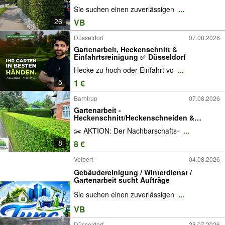
Hecke schneiden / Baumschnitt /
Sie suchen einen zuverlässigen
...
Baumfällung / Baumpflege / Gartenservice
/ Gartengestaltung /Rasen mähen
26
VB
Vertikutieren
Düsseldorf
07.08.2026
Gartenarbeit, Heckenschnitt &
Einfahrtsreinigung ✅ Düsseldorf
Hecke zu hoch oder Einfahrt vo
...
5
1 €
Barntrup
07.08.2026
Gartenarbeit -
Heckenschnitt/Heckenschneiden &
Formschnitt
✂️ AKTION: Der Nachbarschafts-
...
8
8 €
Velbert
04.08.2026
Gebäudereinigung / Winterdienst /
Gartenarbeit sucht Aufträge
Sie suchen einen zuverlässigen
...
VB
Düsseldorf
28.07.2026