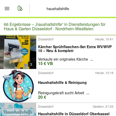
Start
66 Ergebnisse –
„haushaltshilfe“ in Dienstleistungen für
Haus & Garten Düsseldorf - Nordrhein-Westfalen
Merkliste
Düsseldorf
Heute, 10:41
Kärcher Sprühflaschen-Set Extra WV/WVP
Nachrichten
10 – Neu & komplett
Verkaufe ein originales Kärche
...
Anzeige aufgeben
15 € VB
3
Düsseldorf
Heute, 10:19
Haushaltshilfe & Reinigung
Reinigungskraft sucht Arbeit
...
20 €
Düsseldorf
Gestern, 21:03
Haushaltshilfe in Düsseldorf Oberkassel