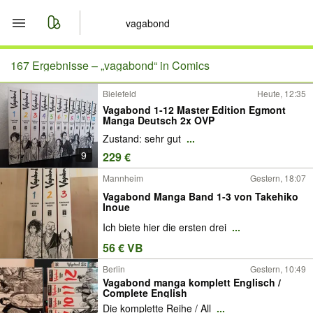
Start
167 Ergebnisse –
„vagabond“ in Comics
Bielefeld
Heute, 12:35
Merkliste
Vagabond 1-12 Master Edition Egmont
Manga Deutsch 2x OVP
Nachrichten
Zustand: sehr gut
...
9
229 €
Anzeige aufgeben
Mannheim
Gestern, 18:07
Vagabond Manga Band 1-3 von Takehiko
Inoue
Ich biete hier die ersten drei
...
56 € VB
Berlin
Gestern, 10:49
Vagabond manga komplett Englisch /
Complete English
Die komplette Reihe / All
...