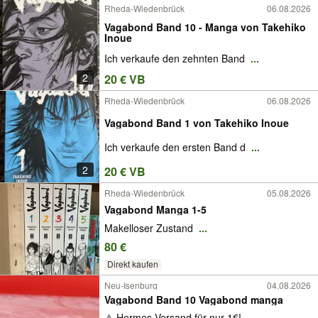
Rheda-Wiedenbrück
06.08.2026
Vagabond Band 10 - Manga von Takehiko
Inoue
Ich verkaufe den zehnten Band
...
2
20 € VB
Rheda-Wiedenbrück
06.08.2026
Vagabond Band 1 von Takehiko Inoue
Ich verkaufe den ersten Band d
...
2
20 € VB
Rheda-Wiedenbrück
05.08.2026
Vagabond Manga 1-5
Makelloser Zustand
...
80 €
Direkt kaufen
Neu-Isenburg
04.08.2026
Vagabond Band 10 Vagabond manga
⚠️ Hermes Versand für nur 1€!
...