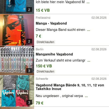
Ich biete hier mein Vagabond M
...
2
15 € VB
Freilassing
02.08.2026
Manga - Vagabond
Dieser Manga Band sucht einen
...
7 €
2
Direkt kaufen
Berlin
02.08.2026
Mangareihe Vagabond
Zum Verkauf steht eine umfangr
...
150 € VB
3
Direkt kaufen
Schwerte
02.08.2026
Vagabond Manga Bände 9, 10, 11, 12 von
Takehiko Inoue
Neu ungelesen , original verpa
...
3
79 €