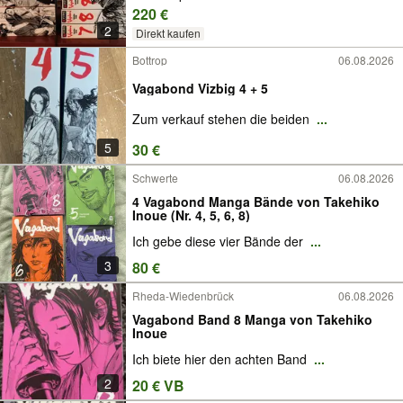
220 €
2
Direkt kaufen
Bottrop
06.08.2026
Vagabond Vizbig 4 + 5
Zum verkauf stehen die beiden
...
5
30 €
Schwerte
06.08.2026
4 Vagabond Manga Bände von Takehiko
Inoue (Nr. 4, 5, 6, 8)
Ich gebe diese vier Bände der
...
3
80 €
Rheda-Wiedenbrück
06.08.2026
Vagabond Band 8 Manga von Takehiko
Inoue
Ich biete hier den achten Band
...
2
20 € VB