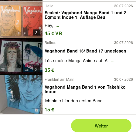
Halle
30.07.2026
Sealed: Vagabond Manga Band 1 und 2
Egmont Inoue 1. Auflage Deu
Hey,
...
3
45 € VB
Bottrop
30.07.2026
Vagabond Band 16/ Band 17 ungelesen
Löse meine Manga Anime auf. Al
...
2
35 €
Frankfurt am Main
30.07.2026
Vagabond Manga Band 1 von Takehiko
Inoue
Ich biete hier den ersten Band
...
15 €
Weiter