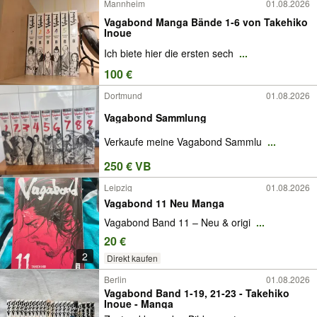
Mannheim
01.08.2026
Vagabond Manga Bände 1-6 von Takehiko
Inoue
Ich biete hier die ersten sech
...
100 €
Dortmund
01.08.2026
Vagabond Sammlung
Verkaufe meine Vagabond Sammlu
...
250 € VB
Leipzig
01.08.2026
Vagabond 11 Neu Manga
Vagabond Band 11 – Neu & origi
...
20 €
2
Direkt kaufen
Berlin
01.08.2026
Vagabond Band 1-19, 21-23 - Takehiko
Inoue - Manga