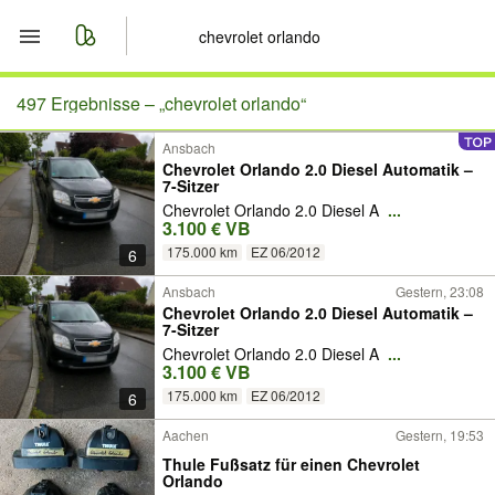
Start
497 Ergebnisse –
„chevrolet orlando“
Ansbach
Merkliste
Chevrolet Orlando 2.0 Diesel Automatik –
7-Sitzer
Nachrichten
Chevrolet Orlando 2.0 Diesel A
...
3.100 € VB
175.000 km
EZ 06/2012
6
Anzeige aufgeben
Ansbach
Gestern, 23:08
Chevrolet Orlando 2.0 Diesel Automatik –
7-Sitzer
Chevrolet Orlando 2.0 Diesel A
...
3.100 € VB
175.000 km
EZ 06/2012
6
Aachen
Gestern, 19:53
Thule Fußsatz für einen Chevrolet
Orlando