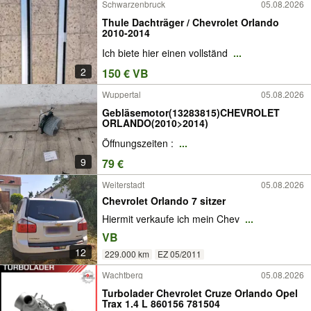
Schwarzenbruck
05.08.2026
Thule Dachträger / Chevrolet Orlando
2010-2014
Ich biete hier einen vollständ
...
2
150 € VB
Wuppertal
05.08.2026
Gebläsemotor(13283815)CHEVROLET
ORLANDO(2010>2014)
Öffnungszeiten :
...
9
79 €
Weiterstadt
05.08.2026
Chevrolet Orlando 7 sitzer
Hiermit verkaufe ich mein Chev
...
VB
12
229.000 km
EZ 05/2011
Wachtberg
05.08.2026
Turbolader Chevrolet Cruze Orlando Opel
Trax 1.4 L 860156 781504