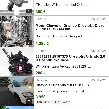
**Herzlich Willkommen bei O-Tu
...
5
350 €
Bochum
05.08.2026
Motor Chevrolet Orlando Chevrolet Cruze
2.0 diesel 197144 km
Bochumer Autoverwertung – Ihr
...
2
1.290 €
Bremen
05.08.2026
28318239 25187375 Chevrolet Orlando 2.0
D Hochdruckpumpe
Wir bieten zum Verkauf 2831823
...
7
289 €
Hattingen
05.08.2026
Chevrolet Orlando 1.8 LS MT LS
Fahrzeug ist gebraucht und hat
...
3.950 €
7
180.000 km
EZ 07/2011