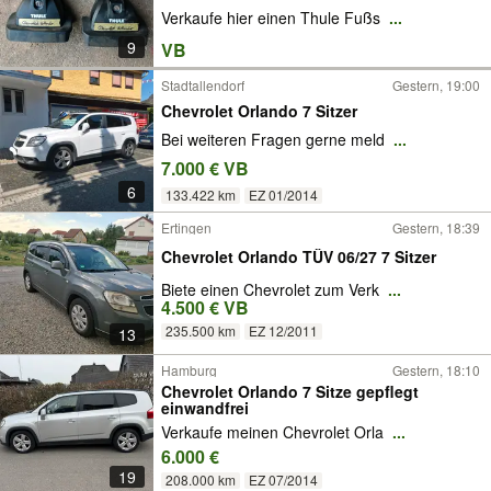
Verkaufe hier einen Thule Fußs
...
9
VB
Stadtallendorf
Gestern, 19:00
Chevrolet Orlando 7 Sitzer
Bei weiteren Fragen gerne meld
...
7.000 € VB
6
133.422 km
EZ 01/2014
Ertingen
Gestern, 18:39
Chevrolet Orlando TÜV 06/27 7 Sitzer
Biete einen Chevrolet zum Verk
...
4.500 € VB
235.500 km
EZ 12/2011
13
Hamburg
Gestern, 18:10
Chevrolet Orlando 7 Sitze gepflegt
einwandfrei
Verkaufe meinen Chevrolet Orla
...
6.000 €
19
208.000 km
EZ 07/2014