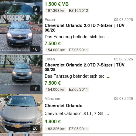
1.500 € VB
6
197.363 km
EZ 10/2012
Essen
05.08.2026
Chevrolet Orlando 2.0TD 7-Sitzer | TÜV
08/28
Das Fahrzeug befindet sich tec
...
7.500 €
16
154.000 km
EZ 05/2011
Essen
05.08.2026
Chevrolet Orlando 2.0TD 7-Sitzer | TÜV
08/28
Das Fahrzeug befindet sich tec
...
7.500 €
15
154.000 km
EZ 05/2011
München
05.08.2026
Chevrolet Orlando
Chevrolet Orlando1.8 LT, 7-Sit
...
4.800 €
20
183.326 km
EZ 05/2011