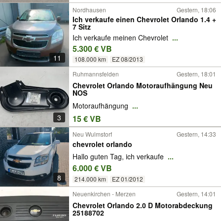
Nordhausen
Gestern, 18:06
Ich verkaufe einen Chevrolet Orlando 1.4 +
7 Sitz
Ich verkaufe meinen Chevrolet
...
5.300 € VB
11
108.000 km
EZ 08/2013
Ruhmannsfelden
Gestern, 18:01
Chevrolet Orlando Motoraufhängung Neu
NOS
Motoraufhängung
...
3
15 € VB
Neu Wulmstorf
Gestern, 14:33
chevrolet orlando
Hallo guten Tag, ich verkaufe
...
6.000 € VB
8
214.000 km
EZ 01/2012
Neuenkirchen - Merzen
Gestern, 14:01
Chevrolet Orlando 2.0 D Motorabdeckung
25188702