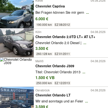
Kleve
04.08.2026
Chevrolet Captiva
Bei Fragen können Sie mir gern
...
6.000 €
10
190.000 km
EZ 08/2012
Köln
04.08.2026
Chevrolet Orlando 2.0TD LT+ AT LT+
Chevrolet Orlando 2.0 Diesel |
...
3.500 €
9
260.128 km
EZ 01/2011
Malliß
04.08.2026
Chevrolet Orlando J309
Titel: Chevrolet Orlando 2013
...
1.500 € VB
250.000 km
EZ 12/2013
Osnabrück
04.08.2026
Chevrolet Orlando LT
Wir sind sonntags und an Feier
...
3.599 €