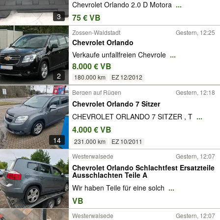
Chevrolet Orlando 2.0 D Motora
...
3
75 € VB
Zossen-Waldstadt
Gestern, 12:25
Chevrolet Orlando
Verkaufe unfallfreien Chevrole
...
8.000 € VB
2
180.000 km
EZ 12/2012
Bergen auf Rügen
Gestern, 12:18
Chevrolet Orlando 7 Sitzer
CHEVROLET ORLANDO 7 SITZER , T
...
4.000 € VB
14
231.000 km
EZ 10/2011
Westerwalsede
Gestern, 12:07
Chevrolet Orlando Schlachtfest Ersatzteile
Ausschlachten Teile A
Wir haben Teile für eine solch
...
VB
Westerwalsede
Gestern, 12:07