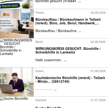
Bürohilfe gesucht (m/w&#x
...
Preetz
02.08.2026
Bürokauffrau / Bürokaufmann in Teilzeit
(m/w/d), Büro, Job, Beruf, Handwerk,
Schleswig Holstein
Bürokauffrau / Bürokaufma
...
Berlin
02.08.2026
WIRKUNGSKREIS GESUCHT: Bürohilfe /
Schreibhilfe in Lankwitz
Hallo zusammen,
...
Essen
01.08.2026
Kaufmännische Bürohilfe (m/w/d) - Teilzeit
- Minijo... (28912749)
- - - - - - - -
...
Eiterfeld
31.07.2026
Suche Bürohilfe