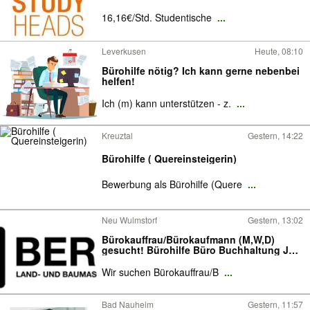
16,16€/Std. Studentische
...
Leverkusen
Heute, 08:10
Bürohilfe nötig? Ich kann gerne nebenbei
helfen!
Ich (m) kann unterstützen - z.
...
Kreuztal
Gestern, 14:22
Bürohilfe ( Quereinsteigerin)
Bewerbung als Bürohilfe (Quere
...
Neu Wulmstorf
Gestern, 13:02
Bürokauffrau/Bürokaufmann (M,W,D)
gesucht! Bürohilfe Büro Buchhaltung Job
Teilzeit Vollzeit Neu Wulmstorf
Wir suchen Bürokauffrau/B
...
Bad Nauheim
Gestern, 11:57