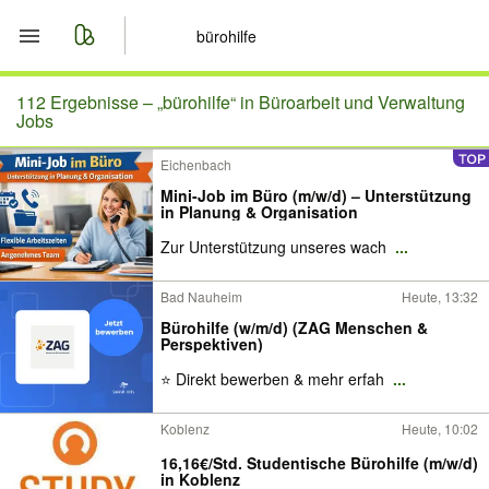
Start
112 Ergebnisse –
„bürohilfe“ in Büroarbeit und Verwaltung
Jobs
Merkliste
Eichenbach
Mini-Job im Büro (m/w/d) – Unterstützung
Nachrichten
in Planung & Organisation
Zur Unterstützung unseres wach
...
Anzeige aufgeben
Bad Nauheim
Heute, 13:32
Bürohilfe (w/m/d) (ZAG Menschen &
Perspektiven)
⭐ Direkt bewerben & mehr erfah
...
Koblenz
Heute, 10:02
16,16€/Std. Studentische Bürohilfe (m/w/d)
in Koblenz