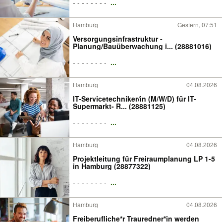
- - - - - - - -
...
Hamburg
Gestern, 07:51
Versorgungsinfrastruktur -
Planung/Bauüberwachung i... (28881016)
- - - - - - - -
...
Hamburg
04.08.2026
IT-Servicetechniker/in (M/W/D) für IT-
Supermarkt- R... (28881125)
- - - - - - - -
...
Hamburg
04.08.2026
Projektleitung für Freiraumplanung LP 1-5
in Hamburg (28877322)
- - - - - - - -
...
Hamburg
04.08.2026
Freiberufliche*r Trauredner*in werden