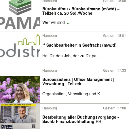
Hamburg
Gestern, 18:06
Bürokauffrau / Bürokaufmann (m/w/d) –
Teilzeit ca. 20 Std./Woche
Wer wir sind
...
Hamburg
Gestern, 18:01
** Sachbearbeiter*in Seefracht (m/w/d)
Hol Dir den Job, der zu Dir pa
...
Hamburg
Gestern, 17:33
Büroassistenz | Office Management |
Verwaltung | Teilzeit
Organisation, Verwaltung und K
...
Hamburg
Gestern, 17:08
Bearbeitung aller Buchungsvorgänge -
Sachb Finanzbuchhaltung HH