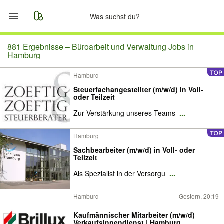
Start
881 Ergebnisse –
Büroarbeit und Verwaltung Jobs in
Hamburg
Merkliste
Hamburg
Steuerfachangestellter (m/w/d) in Voll-
Nachrichten
oder Teilzeit
Zur Verstärkung unseres Teams
...
Anzeige aufgeben
Hamburg
Sachbearbeiter (m/w/d) in Voll- oder
Teilzeit
Als Spezialist in der Versorgu
...
Hamburg
Gestern, 20:19
Kaufmännischer Mitarbeiter (m/w/d)
Verkaufsinnendienst | Hamburg