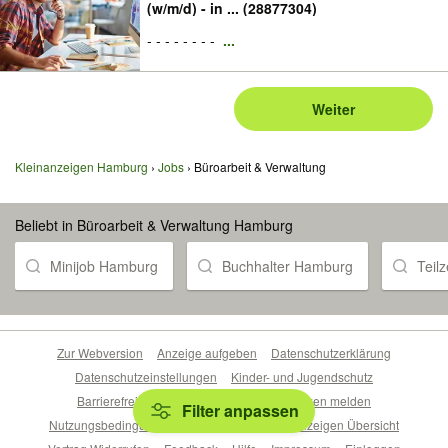
(w/m/d) - in ... (28877304)
- - - - - - - -
...
Weiter
Kleinanzeigen Hamburg
Jobs
Büroarbeit & Verwaltung
Beliebt in Büroarbeit & Verwaltung Hamburg
Minijob Hamburg
Buchhalter Hamburg
Teil
Zur Webversion
Anzeige aufgeben
Datenschutzerklärung
Datenschutzeinstellungen
Kinder- und Jugendschutz
Barrierefreiheitserklärung
Sicherheitslücken melden
Filter anpassen
Nutzungsbedingungen
Beliebte Suchen
Anzeigen Übersicht