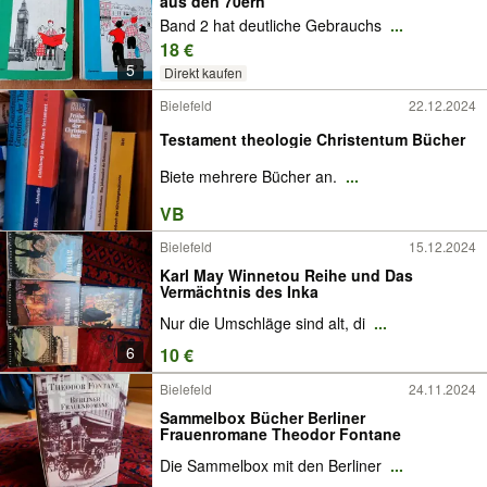
aus den 70ern
Band 2 hat deutliche Gebrauchs
...
18 €
5
Direkt kaufen
Bielefeld
22.12.2024
Testament theologie Christentum Bücher
Biete mehrere Bücher an.
...
VB
Bielefeld
15.12.2024
Karl May Winnetou Reihe und Das
Vermächtnis des Inka
Nur die Umschläge sind alt, di
...
6
10 €
Bielefeld
24.11.2024
Sammelbox Bücher Berliner
Frauenromane Theodor Fontane
Die Sammelbox mit den Berliner
...