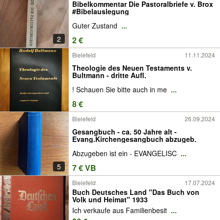
Bibelkommentar Die Pastoralbriefe v. Brox
#Bibelauslegung
Guter Zustand
...
2
2 €
Bielefeld
11.11.2024
Theologie des Neuen Testaments v.
Bultmann - dritte Aufl.
! Schauen Sie bitte auch in me
...
8 €
Bielefeld
26.09.2024
Gesangbuch - ca. 50 Jahre alt -
Evang.Kirchengesangbuch abzugeb.
Abzugeben ist ein - EVANGELISC
...
5
7 € VB
Bielefeld
17.07.2024
Buch Deutsches Land "Das Buch von
Volk und Heimat" 1933
Ich verkaufe aus Familienbesit
...