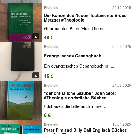
Bielefeld
20.10.2025
Der Kanon des Neuen Testaments Bruce
Metzger #Theologie
Gebrauchtes Buch (viele Unters
...
4
49 €
Bielefeld
29.09.2025
Evangelisches Gesangbuch
Ein evangelisches Gesangbuch m
...
4
15 €
Bielefeld
24.03.2025
"der christliche Glaube" John Stott
#Theologie christliche Bücher
! Schauen Sie bitte auch in me
...
8 €
Bielefeld
16.01.2025
Peter Pim and Billy Ball Englisch Bücher