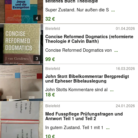
seltenes Buch Theologie
Super Zustand. Nur außen die S
...
4
32 €
Bielefeld
01.04.2026
Concise Reformed Dogmatics (reformierte
Theologie # Calvin Barth)
Concise Reformed Dogmatics von
...
3
99 €
Bielefeld
16.03.2026
John Stott Bibelkommentar Bergpredigt
und Epheser Bibelauslegung
John Stotts Kommentare sind al
...
18 €
Bielefeld
24.01.2026
Med Fusspflege Prüfungsfragen und
Antwort Teil 1 und Teil 2
In gutem Zustand. Teil 1 mit 1
...
10 €