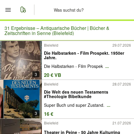
Start
31 Ergebnisse –
Antiquarische Bücher | Bücher &
Zeitschriften in Senne (Bielefeld)
Merkliste
Bielefeld
29.07.2026
Die Halbstarken - Film Prospekt. 1950er
Nachrichten
Jahre.
Die Halbstarken - Film Prospek
...
Anzeige aufgeben
3
20 € VB
Bielefeld
28.07.2026
Die Welt des neuen Testaments
#Theologie Bibelkunde
Super Buch und super Zustand.
...
3
16 €
Bielefeld
21.07.2026
Theater in Peine - 50 Jahre Kulturring