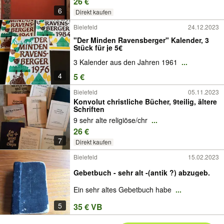
26 €
6
Direkt kaufen
Bielefeld
24.12.2023
"Der Minden Ravensberger" Kalender, 3
Stück für je 5€
3 Kalender aus den Jahren 1961
...
4
5 €
Bielefeld
05.11.2023
Konvolut christliche Bücher, 9teilig, ältere
Schriften
9 sehr alte religiöse/chr
...
26 €
7
Direkt kaufen
Bielefeld
15.02.2023
Gebetbuch - sehr alt -(antik ?) abzugeb.
Ein sehr altes Gebetbuch habe
...
5
35 € VB