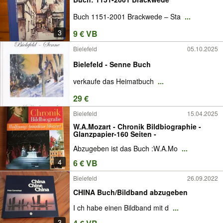
Buch 1151-2001 Brackwede – Sta
...
3
9 € VB
Bielefeld
05.10.2025
Bielefeld - Senne Buch
verkaufe das Heimatbuch
...
29 €
Bielefeld
15.04.2025
W.A.Mozart - Chronik Bildbiographie -
Glanzpapier-160 Seiten -
Abzugeben ist das Buch :W.A.Mo
...
4
6 € VB
Bielefeld
26.09.2022
CHINA Buch/Bildband abzugeben
I ch habe einen Bildband mit d
...
3