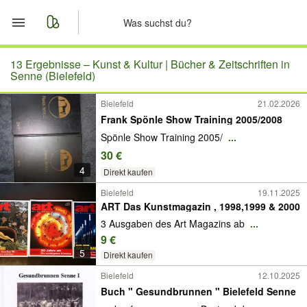
Start
13 Ergebnisse –
Kunst & Kultur | Bücher & Zeitschriften in
Senne (Bielefeld)
Merkliste
Bielefeld
21.02.2026
Frank Spönle Show Training 2005/2008
Nachrichten
Spönle Show Training 2005/
...
30 €
Anzeige aufgeben
4
Direkt kaufen
Bielefeld
19.11.2025
ART Das Kunstmagazin , 1998,1999 & 2000
3 Ausgaben des Art Magazins ab
...
9 €
5
Direkt kaufen
Bielefeld
12.10.2025
Buch " Gesundbrunnen " Bielefeld Senne