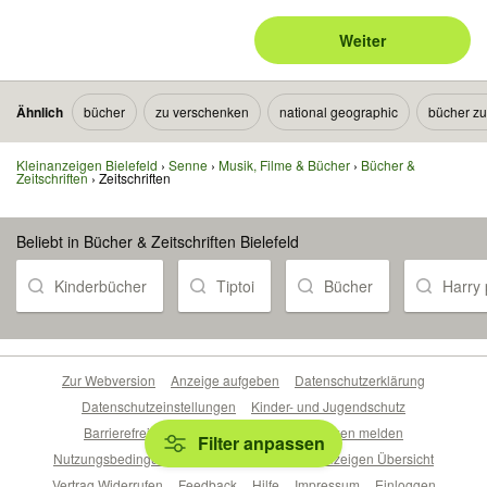
Weiter
Ähnlich
bücher
zu verschenken
national geographic
bücher z
Kleinanzeigen Bielefeld
Senne
Musik, Filme & Bücher
Bücher &
Zeitschriften
Zeitschriften
Beliebt in Bücher & Zeitschriften Bielefeld
Kinderbücher
Tiptoi
Bücher
Harry 
Zur Webversion
Anzeige aufgeben
Datenschutzerklärung
Datenschutzeinstellungen
Kinder- und Jugendschutz
Barrierefreiheitserklärung
Sicherheitslücken melden
Filter anpassen
Nutzungsbedingungen
Beliebte Suchen
Anzeigen Übersicht
Vertrag Widerrufen
Feedback
Hilfe
Impressum
Einloggen