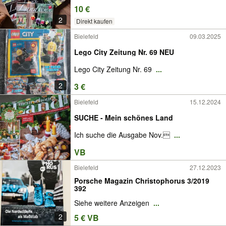
10 €
2
Direkt kaufen
Bielefeld
09.03.2025
Lego City Zeitung Nr. 69 NEU
Lego City Zeitung Nr. 69
...
2
3 €
Bielefeld
15.12.2024
SUCHE - Mein schönes Land
Ich suche die Ausgabe Nov.
...
VB
Bielefeld
27.12.2023
Porsche Magazin Christophorus 3/2019
392
Siehe weitere Anzeigen
...
2
5 € VB