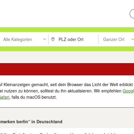
Alle Kategorien
Ganzer Ort
ken um zu suchen, oder Vorschläge mit den Pfeiltasten nach oben/unt
PLZ oder Ort eingeben. Eingabetaste drücke
Suche im Umkreis 
f Kleinanzeigen gemacht, seit dein Browser das Licht der Welt erblickt 
i nutzen zu können, solltest du ihn aktualisieren. Wir empfehlen
Goog
Safari
, falls du macOS benutzt.
efmarken berlin“ in Deutschland