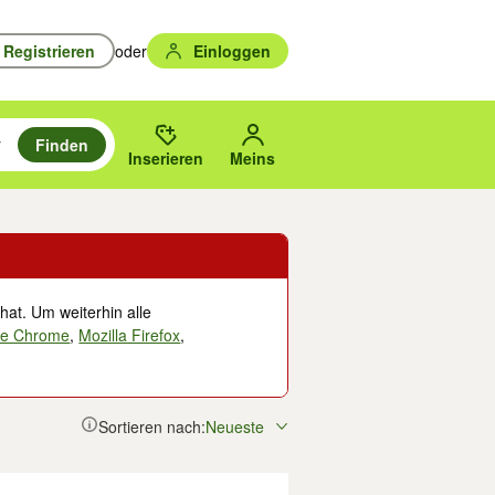
Registrieren
oder
Einloggen
Finden
en durchsuchen und mit Eingabetaste auswählen.
n um zu suchen, oder Vorschläge mit den Pfeiltasten nach oben/unten
des gewählten Orts oder PLZ.
Inserieren
Meins
hat. Um weiterhin alle
le Chrome
,
Mozilla Firefox
,
Sortieren nach:
Neueste