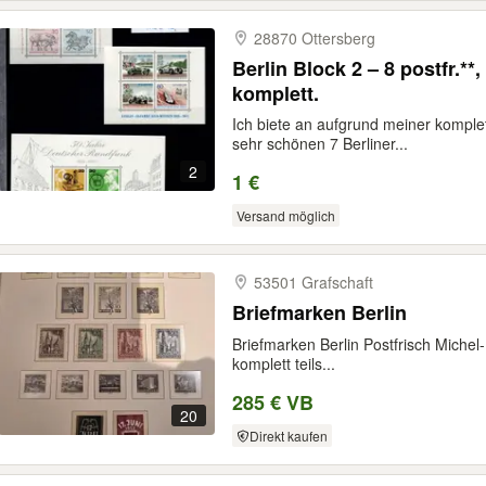
28870 Ottersberg
Berlin Block 2 – 8 postfr.**
komplett.
Ich biete an aufgrund meiner komplet
sehr schönen 7 Berliner...
2
1 €
Versand möglich
53501 Grafschaft
Briefmarken Berlin
Briefmarken Berlin Postfrisch Miche
komplett teils...
285 € VB
20
Direkt kaufen