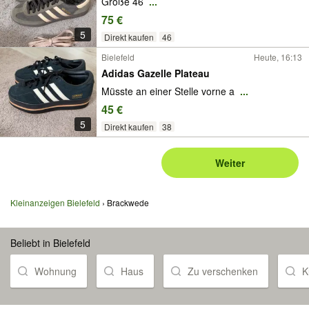
Größe 46
...
75 €
5
Direkt kaufen
46
Bielefeld
Heute, 16:13
Adidas Gazelle Plateau
Müsste an einer Stelle vorne a
...
45 €
5
Direkt kaufen
38
Weiter
Kleinanzeigen Bielefeld
Brackwede
Beliebt in Bielefeld
Wohnung
Haus
Zu verschenken
K