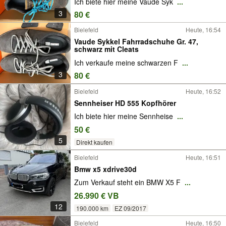
Ich biete hier meine Vaude Syk
...
3
80 €
Bielefeld
Heute, 16:54
Vaude Sykkel Fahrradschuhe Gr. 47,
schwarz mit Cleats
Ich verkaufe meine schwarzen F
...
3
80 €
Bielefeld
Heute, 16:52
Sennheiser HD 555 Kopfhörer
Ich biete hier meine Sennheise
...
50 €
5
Direkt kaufen
Bielefeld
Heute, 16:51
Bmw x5 xdrive30d
Zum Verkauf steht ein BMW X5 F
...
26.990 € VB
12
190.000 km
EZ 09/2017
Bielefeld
Heute, 16:50