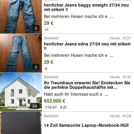
herrlicher Jeans baggy straight 27/34 neu
mit etikett ‼️
Bei mehreren Hosen mache ich e
...
29 €
3
m
Bielefeld
Heute, 16:31
herrlicher Jeans edna 27/34 neu mit etikett
‼️
Bei mehreren Hosen mache ich e
...
29 €
3
s
Bielefeld
Heute, 16:30
Ihr Traumhaus erwartet Sie! Entdecken Sie
die perfekte Doppelhaushälfte mit
Grundstück in Bielefeld
Habt auch ihr Interesse euch e
...
652.000 €
24
119 m²
4 Zi.
Bielefeld
Heute, 16:28
14 Zoll Samsonite Laptop-/Notebook-Hüll