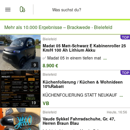
Start
Mehr als 10.000 Ergebnisse –
Brackwede - Bielefeld
Bielefeld
Merkliste
Madat 05 Matt-Schwarz E Kabinenroller 25
Km/H 100 Ah Lithium Akku
Nachrichten
✅ Madat 05 in einem tiefen mat
...
9
8.900 €
Anzeige aufgeben
Bielefeld
Küchenfolierung / Küchen & Wohnideen
10%Rabatt
KÜCHENFOLIERUNG STATT NEUKAUF
...
19
VB
Bielefeld
Heute, 16:56
Vaude Sykkel Fahrradschuhe, Gr. 47,
Herren Braun Blau