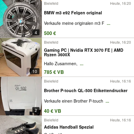
Bielefeld
Heute, 16:20
BMW m3 e92 Felgen original
Verkaufe meine originalen m3 F
...
4
500 €
Bielefeld
Heute, 16:20
Gaming PC | Nvidia RTX 3070 FE | AMD
Ryzen 3600X
Hallo Zusammen,
...
10
785 € VB
Bielefeld
Heute, 16:16
Brother P-touch QL-500 Etikettendrucker
Verkaufe einen Brother P-touch
...
2
40 € VB
Bielefeld
Heute, 16:16
Adidas Handball Spezial