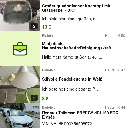
Großer quadratischer Kochtopf mit
Glasdeckel - BIO
Ich biete hier einen großen, q
...
2
10 €
Bielefeld
Heute, 16:50
Minijob als
Hauswirtschafterin/Reinigungskraft
Hallo mein Name ist Sonja, 46
...
Bielefeld
Heute, 16:47
Stilvolle Pendelleuchte in Weiß
Ich biete hier eine elegante P
...
2
8 €
Bielefeld
Heute, 16:44
Renault Talisman ENERGY dCi 160 EDC
Élysée
VIN: VE1RFD00X59508572
...