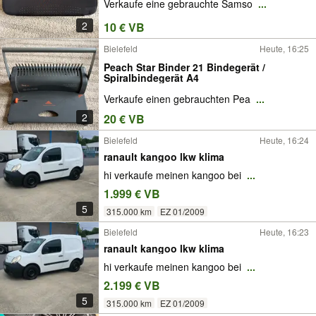
Verkaufe eine gebrauchte Samso
...
2
10 € VB
Bielefeld
Heute, 16:25
Peach Star Binder 21 Bindegerät /
Spiralbindegerät A4
Verkaufe einen gebrauchten Pea
...
2
20 € VB
Bielefeld
Heute, 16:24
ranault kangoo lkw klima
hi verkaufe meinen kangoo bei
...
1.999 € VB
5
315.000 km
EZ 01/2009
Bielefeld
Heute, 16:23
ranault kangoo lkw klima
hi verkaufe meinen kangoo bei
...
2.199 € VB
5
315.000 km
EZ 01/2009