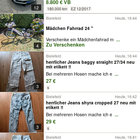
8.800 € VB
12
180.000 km
EZ 12/2017
Bielefeld
Heute, 16:44
Mädchen Fahrrad 24 "
Verschenke ein Mädchenfahrad m
...
Zu Verschenken
4
Bielefeld
Heute, 16:44
herrlicher Jeans baggy straight 27/34 neu
mit etikett ‼️
Bei mehreren Hosen mache ich e
...
27 €
3
s
Bielefeld
Heute, 16:42
herrlicher Jeans shyra cropped 27 neu mit
etikett ‼️
Bei mehreren Hosen mache ich e
...
29 €
3
s
Bielefeld
Heute, 16:41