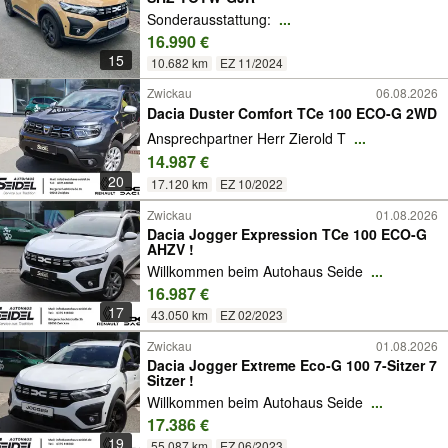
Sonderausstattung:
...
16.990 €
15
10.682 km
EZ 11/2024
Zwickau
06.08.2026
Dacia Duster Comfort TCe 100 ECO-G 2WD
Ansprechpartner Herr Zierold T
...
14.987 €
20
17.120 km
EZ 10/2022
Zwickau
01.08.2026
Dacia Jogger Expression TCe 100 ECO-G
AHZV !
Willkommen beim Autohaus Seide
...
16.987 €
17
43.050 km
EZ 02/2023
Zwickau
01.08.2026
Dacia Jogger Extreme Eco-G 100 7-Sitzer 7
Sitzer !
Willkommen beim Autohaus Seide
...
17.386 €
19
55.087 km
EZ 06/2023