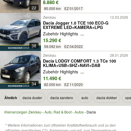
8.880 €
22
85.000 km
EZ 01/2017
Zwickau
12.03.2026
Dacia Jogger 1.0 TCE 100 ECO-G
EXTREME LED+KAMERA+LPG
Zubehör Highlights
...
15.290 €
38
59.092 km
EZ 04/2022
Zwickau
28.01.2026
Dacia LODGY COMFORT 1.3 TCe 100
KLIMA+USB+SHZ+NAVI+DAB
Zubehör Highlights
...
11.490 €
34
82.000 km
EZ 11/2020
Ähnlich
dacia duster
dacia sandero
auto
dacia dokker
ope
Kleinanzeigen Zwickau
Auto, Rad & Boot
Autos
Dacia
* Weitere Informationen zum offiziellen Kraftstoffverbrauch und zu den
offiziellen spezifischen CO₂-Emissionen und ggf. zum Stromverbrauch