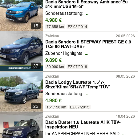
Dacia Sandero II Stepway Ambiance*Eu
5*Klima*USB*M+S*
Sonderausstattung:
...
4.980 €
15
77.658 km
EZ 03/2014
Zwickau
26.05.2026
Dacia Sandero II STEPWAY PRESTIGE 0.9
TCe 90 NAVI+DAB+
Zubehör Highlights
...
9.890 €
37
80.000 km
EZ 07/2019
Zwickau
08.05.2026
Dacia Lodgy Laureate 1.5*7-
Sitze*Klima*SR+WR*Temp*TÜV*
Sonderausstattung:
...
4.980 €
25
151.158 km
EZ 07/2015
Zwickau
18.04.2026
Dacia Duster 1.6 Laureate AHK TüV-
Inspektion NEU
Ihr ANSPRECHPARTNER HERR SAID
...