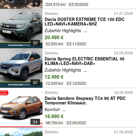
9
234.315 km
EZ 02/2026
Zwickau
01.07.2026
Dacia DUSTER EXTREME TCE 150 EDC
LED+NAVI+KAMERA+SHZ
Zubehör Highlights
...
20.490 €
30
53.200 km
EZ 11/2023
Zwickau
23.06.2026
Dacia Spring ELECTRIC ESSENTIAL 45
KLIMA+LED+NAVI+DAB+
Zubehör Highlights
...
12.490 €
40
12.345 km
EZ 12/2022
Zwickau
02.06.2026
Dacia Sandero Stepway TCe 90 AT PDC
Tempomat Klimaaut.
Komfort
...
16.990 €
34
48.706 km
EZ 06/2022
Zwickau
01.06.2026