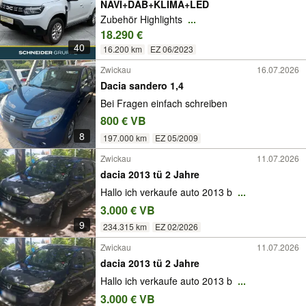
NAVI+DAB+KLIMA+LED
Zubehör Highlights
...
18.290 €
40
16.200 km
EZ 06/2023
Zwickau
16.07.2026
Dacia sandero 1,4
Bei Fragen einfach schreiben
800 € VB
8
197.000 km
EZ 05/2009
Zwickau
11.07.2026
dacia 2013 tü 2 Jahre
Hallo ich verkaufe auto 2013 b
...
3.000 € VB
9
234.315 km
EZ 02/2026
Zwickau
11.07.2026
dacia 2013 tü 2 Jahre
Hallo ich verkaufe auto 2013 b
...
3.000 € VB