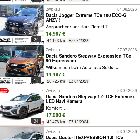
Zwickau
01.08.2026
Dacia Jogger Extreme TCe 100 ECO-G
AHZV !
Ansprechpartner Herr Zierold T
...
14.987 €
20
44.143 km
EZ 07/2022
Zwickau
27.07.2026
Dacia Sandero Stepway Expression TCe
90 Expression
Willkommen beim Autohaus Seide
...
14.487 €
18
20.725 km
EZ 04/2023
Zwickau
23.07.2026
Dacia Sandero Stepway 1.0 TCE Extreme+
LED Navi Kamera
Komfort
...
17.990 €
34
42.476 km
EZ 10/2024
Zwickau
23.07.2026
Dacia Duster II EXPRESSION 1.0 TCe