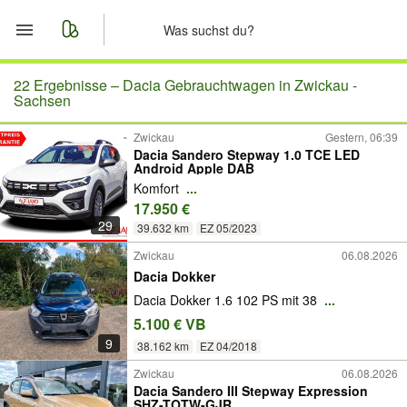
Start
22 Ergebnisse –
Dacia Gebrauchtwagen in Zwickau -
Sachsen
Merkliste
Zwickau
Gestern, 06:39
Dacia Sandero Stepway 1.0 TCE LED
Android Apple DAB
Nachrichten
Komfort
...
17.950 €
Anzeige aufgeben
29
39.632 km
EZ 05/2023
Zwickau
06.08.2026
Dacia Dokker
Dacia Dokker 1.6 102 PS mit 38
...
5.100 € VB
9
38.162 km
EZ 04/2018
Zwickau
06.08.2026
Dacia Sandero III Stepway Expression
SHZ-TOTW-GJR