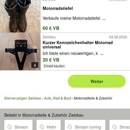
Motorradstiefel
Verkaufe meine Motorradstiefel
...
60 € VB
Zwickau
04.08.2026
Kurzer Kennzeichenhalter Motorrad
universal
Ich biete einen neuwertigen, k
...
20 € VB
4
Direkt kaufen
Weiter
Kleinanzeigen Zwickau
Auto, Rad & Boot
Motorradteile & Zubehör
Beliebt in Motorradteile & Zubehör Zwickau
Simson
Helm
Simson tuning
Sims