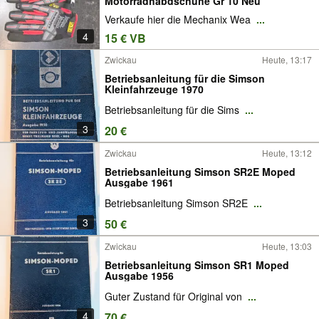
Motorradhabdschuhe Gr 10 Neu
Verkaufe hier die Mechanix Wea
...
4
15 € VB
Zwickau
Heute, 13:17
Betriebsanleitung für die Simson
Kleinfahrzeuge 1970
Betriebsanleitung für die Sims
...
3
20 €
Zwickau
Heute, 13:12
Betriebsanleitung Simson SR2E Moped
Ausgabe 1961
Betriebsanleitung Simson SR2E
...
3
50 €
Zwickau
Heute, 13:03
Betriebsanleitung Simson SR1 Moped
Ausgabe 1956
Guter Zustand für Original von
...
4
70 €