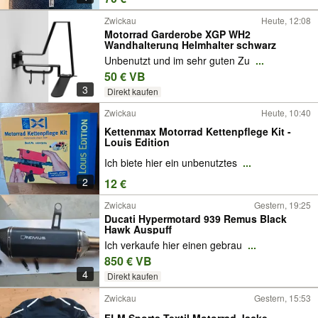
Zwickau
Heute, 12:08
Motorrad Garderobe XGP WH2
Wandhalterung Helmhalter schwarz
Unbenutzt und im sehr guten Zu
...
50 € VB
3
Direkt kaufen
Zwickau
Heute, 10:40
Kettenmax Motorrad Kettenpflege Kit -
Louis Edition
Ich biete hier ein unbenutztes
...
2
12 €
Zwickau
Gestern, 19:25
Ducati Hypermotard 939 Remus Black
Hawk Auspuff
Ich verkaufe hier einen gebrau
...
850 € VB
4
Direkt kaufen
Zwickau
Gestern, 15:53
FLM Sports Textil Motorrad Jacke