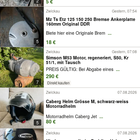
2
5 €
Zwickau
Gestern, 07:54
Mz Ts Etz 125 150 250 Bremse Ankerplatte
160mm Original DDR
Biete hier eine Originale Brem
...
5
18 €
Zwickau
Gestern, 07:08
Simson M53 Motor, regeneriert, S50, Kr
51/1, mit Tausch
PREIS GÜLTIG: Bei Abgabe eines
...
290 €
7
Direkt kaufen
Zwickau
07.08.2026
Caberg Helm Grösse M, schwarz-weiss
Motorradhelm
Motorradhelm Caberg Jet
...
80 €
5
Zwickau
07.08.2026