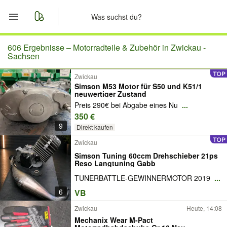
Start
606 Ergebnisse –
Motorradteile & Zubehör in Zwickau -
Sachsen
Merkliste
Zwickau
Simson M53 Motor für S50 und K51/1
neuwertiger Zustand
Nachrichten
Preis 290€ bei Abgabe eines Nu
...
350 €
Anzeige aufgeben
9
Direkt kaufen
Zwickau
Simson Tuning 60ccm Drehschieber 21ps
Reso Langtuning Gabb
TUNERBATTLE-GEWINNERMOTOR 2019
...
6
VB
Zwickau
Heute, 14:08
Mechanix Wear M-Pact