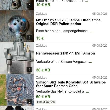
Biete hier einen Fußrastenhalt
...
10 € VB
2
Zwickau
05.08.2026
Mz Etz 125 150 250 Lampe Tittenlampe
Original DDR Poliert patina
Biete hier einen Lampengehäuse
...
4
13 €
Zwickau
05.08.2026
Rennvergaser 21N1-11 BVF Simson
Verkaufe einen Simson Vergaser
...
4
30 € VB
Zwickau
05.08.2026
Simson SR2 Teile Konvolut S51 Schwalbe
Star Spatz Rahmen Gabel
Verkaufe das kleine Konvolut a
...
50 € VB
5
Direkt kaufen
Zwickau
05.08.2026