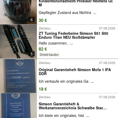
Kindermotorradhelm Probiker Helmets Gr.
M
Gepflegter Zustand aus Nichtra
...
6
30 €
Zwickau
07.08.2026
ZT Tuning Federbeine Simson S51 S50
Enduro Titan NEU Stoßdämpfer
Hallo zusammen,
...
82 €
5
Direkt kaufen
Zwickau
07.08.2026
Original Garantieheft Simson Mofa 1 IFA
DDR
Ich verkaufe ein originales Ga
...
18 €
Zwickau
07.08.2026
Simson Garantieheft &
Werkstattverzeichnis Schwalbe Star
Sperber
Ich biete ein originales, hist
...