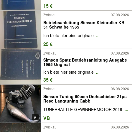
15 €
Zwickau
07.08.2026
Betriebsanleitung Simson Kleinroller KR
51 Schwalbe 1965
Ich biete hier eine originale
...
25 €
Zwickau
07.08.2026
Simson Spatz Betriebsanleitung Ausgabe
1965 Original
Ich biete hier eine originale
...
35 €
Zwickau
06.08.2026
Simson Tuning 60ccm Drehschieber 21ps
Reso Langtuning Gabb
TUNERBATTLE-GEWINNERMOTOR 2019
...
6
VB
Zwickau
06.08.2026