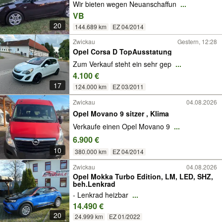
Wir bieten wegen Neuanschaffun
...
VB
20
144.689 km
EZ 04/2014
Zwickau
Gestern, 12:28
Opel Corsa D TopAusstatung
Zum Verkauf steht ein sehr gep
...
4.100 €
17
124.000 km
EZ 03/2011
Zwickau
04.08.2026
Opel Movano 9 sitzer , Klima
Verkaufe einen Opel Movano 9
...
6.900 €
10
380.000 km
EZ 04/2014
Zwickau
04.08.2026
Opel Mokka Turbo Edition, LM, LED, SHZ,
beh.Lenkrad
- Lenkrad heizbar
...
14.490 €
20
24.999 km
EZ 01/2022