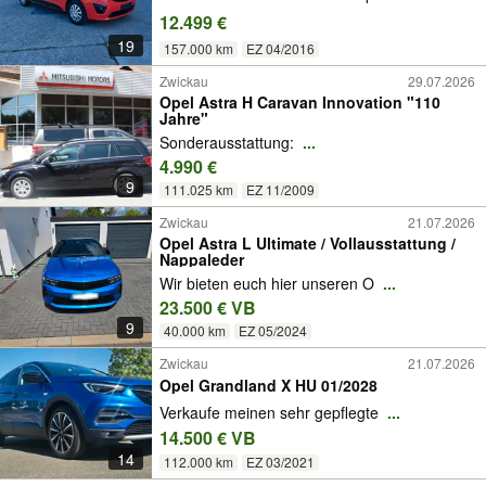
12.499 €
19
157.000 km
EZ 04/2016
Zwickau
29.07.2026
Opel Astra H Caravan Innovation "110
Jahre"
Sonderausstattung:
...
4.990 €
9
111.025 km
EZ 11/2009
Zwickau
21.07.2026
Opel Astra L Ultimate / Vollausstattung /
Nappaleder
Wir bieten euch hier unseren O
...
23.500 € VB
9
40.000 km
EZ 05/2024
Zwickau
21.07.2026
Opel Grandland X HU 01/2028
Verkaufe meinen sehr gepflegte
...
14.500 € VB
14
112.000 km
EZ 03/2021