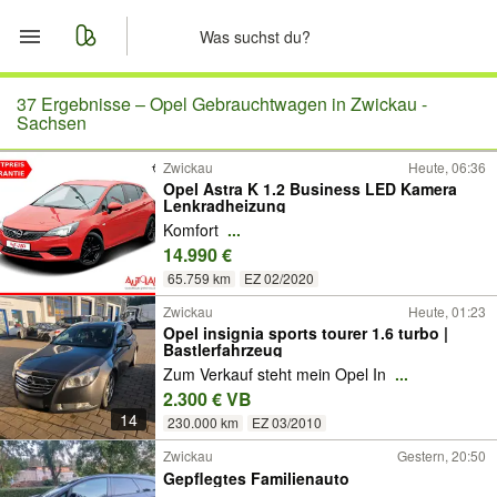
Start
37 Ergebnisse –
Opel Gebrauchtwagen in Zwickau -
Sachsen
Merkliste
Zwickau
Heute, 06:36
Opel Astra K 1.2 Business LED Kamera
Lenkradheizung
Nachrichten
Komfort
...
14.990 €
Anzeige aufgeben
65.759 km
EZ 02/2020
Zwickau
Heute, 01:23
Opel insignia sports tourer 1.6 turbo |
Bastlerfahrzeug
Zum Verkauf steht mein Opel In
...
2.300 € VB
14
230.000 km
EZ 03/2010
Zwickau
Gestern, 20:50
Gepflegtes Familienauto