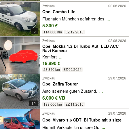
Zwickau
02.08.2026
Opel Combo Life
Flughafen München gefahren des
...
5.800 €
5
114.000 km
EZ 12/2015
Zwickau
02.08.2026
Opel Mokka 1.2 DI Turbo Aut. LED ACC
Navi Kamera
Komfort
...
19.890 €
28.840 km
EZ 09/2024
Zwickau
29.07.2026
Opel Zafira Tourer
Auto ist einem guten Zustand.
...
6.000 € VB
12
183.000 km
EZ 11/2015
Zwickau
29.07.2026
Opel Vivaro 1.6 CDTI Bi Turbo mit 3 sitze
Hiermit Verkaufe ich unsere Op
...