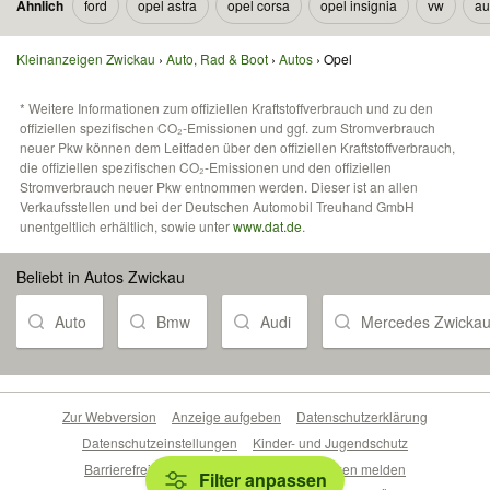
Ähnlich
ford
opel astra
opel corsa
opel insignia
vw
au
Kleinanzeigen Zwickau
Auto, Rad & Boot
Autos
Opel
* Weitere Informationen zum offiziellen Kraftstoffverbrauch und zu den
offiziellen spezifischen CO₂-Emissionen und ggf. zum Stromverbrauch
neuer Pkw können dem Leitfaden über den offiziellen Kraftstoffverbrauch,
die offiziellen spezifischen CO₂-Emissionen und den offiziellen
Stromverbrauch neuer Pkw entnommen werden. Dieser ist an allen
Verkaufsstellen und bei der Deutschen Automobil Treuhand GmbH
unentgeltlich erhältlich, sowie unter
www.dat.de
.
Beliebt in Autos Zwickau
Auto
Bmw
Audi
Mercedes Zwicka
Zur Webversion
Anzeige aufgeben
Datenschutzerklärung
Datenschutzeinstellungen
Kinder- und Jugendschutz
Barrierefreiheitserklärung
Sicherheitslücken melden
Filter anpassen