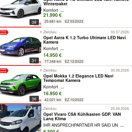
Winterpaket
Komfort
...
21.990 €
25.681 km
EZ 03/2022
38
Zwickau
03.07.2026
Opel Astra K 1.2 Turbo Ultimate LED Navi
Kamera
Komfort
...
14.950 €
31
77.348 km
EZ 12/2020
Zwickau
30.06.2026
Opel Mokka 1.2 Elegance LED Navi
Tempomat Kamera
Komfort
...
16.950 €
36
42.021 km
EZ 10/2022
Zwickau
25.06.2026
Opel Vivaro CSA Kühlkasten GDP. VAN
Lang Klima
IHR ANSPRECHPARTNER HR SAID UN
...
6.300 €