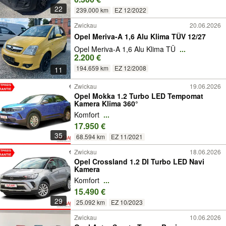
22
239.000 km
EZ 12/2022
Zwickau
20.06.2026
Opel Meriva-A 1,6 Alu Klima TÜV 12/27
Opel Meriva-A 1,6 Alu Klima TÜ
...
2.200 €
194.659 km
EZ 12/2008
11
Zwickau
19.06.2026
Opel Mokka 1.2 Turbo LED Tempomat
Kamera Klima 360°
Komfort
...
17.950 €
35
68.594 km
EZ 11/2021
Zwickau
18.06.2026
Opel Crossland 1.2 DI Turbo LED Navi
Kamera
Komfort
...
15.490 €
29
25.092 km
EZ 10/2023
Zwickau
10.06.2026