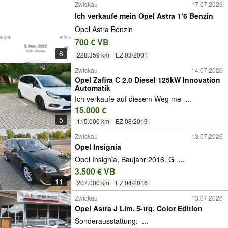
Zwickau
17.07.2026
Ich verkaufe mein Opel Astra 1‘6 Benzin
Opel Astra Benzin
700 € VB
8
228.359 km
EZ 03/2001
Zwickau
14.07.2026
Opel Zafira C 2.0 Diesel 125kW Innovation
Automatik
Ich verkaufe auf diesem Weg me
...
15.000 €
5
115.000 km
EZ 08/2019
Zwickau
13.07.2026
Opel Insignia
Opel Insignia, Baujahr 2016. G
...
3.500 € VB
11
207.000 km
EZ 04/2016
Zwickau
13.07.2026
Opel Astra J Lim. 5-trg. Color Edition
Sonderausstattung:
...