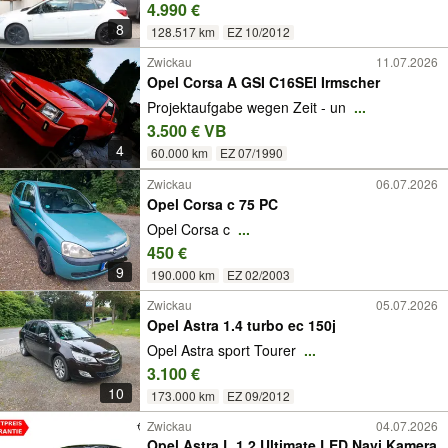
4.990 €
8
128.517 km
EZ 10/2012
Zwickau
11.07.2026
Opel Corsa A GSI C16SEI Irmscher
Projektaufgabe wegen Zeit - un
...
3.500 € VB
4
60.000 km
EZ 07/1990
Zwickau
06.07.2026
Opel Corsa c 75 PC
Opel Corsa c
...
450 €
9
190.000 km
EZ 02/2003
Zwickau
05.07.2026
Opel Astra 1.4 turbo ec 150j
Opel Astra sport Tourer
...
3.100 €
10
173.000 km
EZ 09/2012
Zwickau
04.07.2026
Opel Astra L 1.2 Ultimate LED Navi Kamera