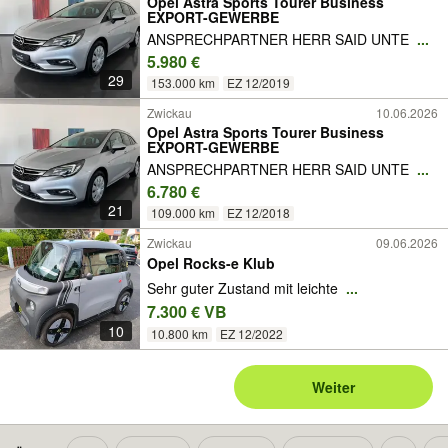
Opel Astra Sports Tourer Business
EXPORT-GEWERBE
ANSPRECHPARTNER HERR SAID UNTE
...
5.980 €
29
153.000 km
EZ 12/2019
Zwickau
10.06.2026
Opel Astra Sports Tourer Business
EXPORT-GEWERBE
ANSPRECHPARTNER HERR SAID UNTE
...
6.780 €
21
109.000 km
EZ 12/2018
Zwickau
09.06.2026
Opel Rocks-e Klub
Sehr guter Zustand mit leichte
...
7.300 € VB
10
10.800 km
EZ 12/2022
Weiter