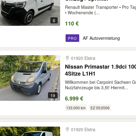
Renault Master Transporter • Pro Tag 
• Wochenende (...
6
110 €
AF Autovermietung
PRO
01920 Elstra
Nissan Primastar 1.9dci 1
4Sitze L1H1
Willkommen bei Carpoint Sachsen Gm
Nutzfahrzeuge bis 3,5t! Hiermit...
19
6.999 €
133.000 km
EZ 05/2006
01920 Elstra