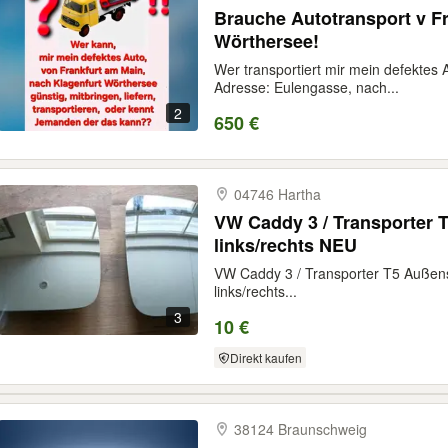
Brauche Autotransport v Frankfurt M. n Klagenfurt am
Wörthersee!
Wer transportiert mir mein defektes 
Adresse: Eulengasse, nach...
2
650 €
04746 Hartha
VW Caddy 3 / Transporter 
links/rechts NEU
VW Caddy 3 / Transporter T5 Außens
links/rechts...
3
10 €
Direkt kaufen
38124 Braunschweig