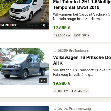
Fiat Talento L2H1 1.6Multi
Tempomat MwSt 2019
Willkommen bei Carpoint Sachsen Gm
Nutzfahrzeuge bis 3,5t! Hiermit...
16
12.599 €
122.000 km
EZ 01/2019
08359 Breitenbrunn
Volkswagen T6 Pritsche D
AHK
Volkswagen T6 Transporter Doka Prit
Fahrzeug ist vollständig...
27
19.980 €
75.000 km
EZ 04/2017
38124 Braunschweig