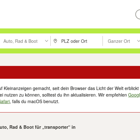
Auto, Rad & Boot
Ganzer Ort
ken um zu suchen, oder Vorschläge mit den Pfeiltasten nach oben/unt
PLZ oder Ort eingeben. Eingabetaste drücke
Suche im Umkreis 
f Kleinanzeigen gemacht, seit dein Browser das Licht der Welt erblickt 
i nutzen zu können, solltest du ihn aktualisieren. Wir empfehlen
Goog
Safari
, falls du macOS benutzt.
uto, Rad & Boot für „transporter“ in