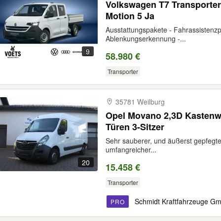
Volkswagen T7 Transporter 
Motion 5 Ja
Ausstattungspakete - Fahrassistenzp
Ablenkungserkennung -...
9
58.980 €
Transporter
35781 Weilburg
Opel Movano 2,3D Kastenw.
Türen 3-Sitzer
Sehr sauberer, und äußerst gepfegter,
umfangreicher...
20
15.458 €
Transporter
Schmidt Kraftfahrzeuge G
PRO