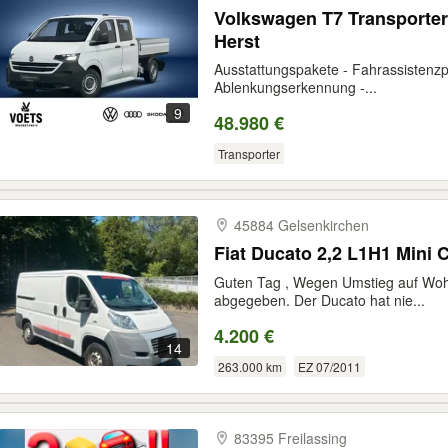
Volkswagen T7 Transporter 
Herst
Ausstattungspakete - Fahrassistenzp
Ablenkungserkennung -...
9
48.980 €
Transporter
45884 Gelsenkirchen
Fiat Ducato 2,2 L1H1 Mini
Guten Tag , Wegen Umstieg auf Wohn
abgegeben. Der Ducato hat nie...
4.200 €
14
263.000 km
EZ 07/2011
83395 Freilassing