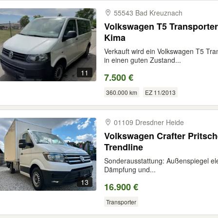
55543 Bad Kreuznach
Volkswagen T5 Transporter 
Kima
Verkauft wird ein Volkswagen T5 Tran
in einen guten Zustand...
11
7.500 €
360.000 km
EZ 11/2013
01109 Dresdner Heide
Volkswagen Crafter Pritsch
Trendline
Sonderausstattung: Außenspiegel elek
Dämpfung und...
13
16.900 €
Transporter