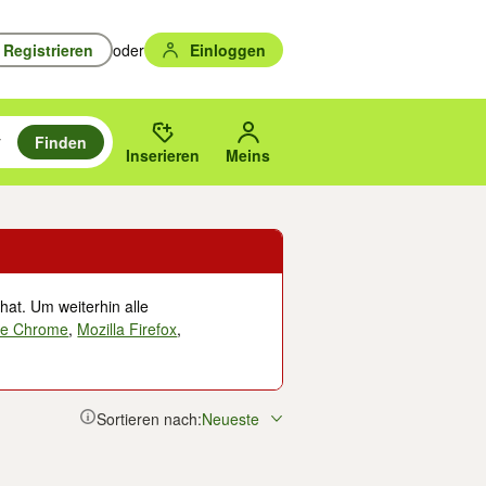
Registrieren
oder
Einloggen
Finden
en durchsuchen und mit Eingabetaste auswählen.
n um zu suchen, oder Vorschläge mit den Pfeiltasten nach oben/unten
des gewählten Orts oder PLZ.
Inserieren
Meins
hat. Um weiterhin alle
le Chrome
,
Mozilla Firefox
,
Sortieren nach:
Neueste