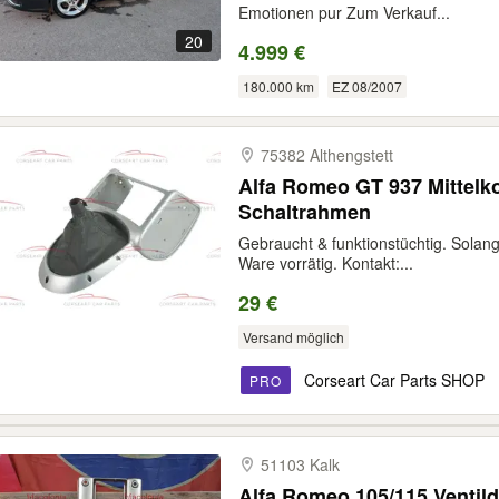
Emotionen pur Zum Verkauf...
20
4.999 €
180.000 km
EZ 08/2007
75382 Althengstett
Alfa Romeo GT 937 Mittelk
Schaltrahmen
Gebraucht & funktionstüchtig. Solange
Ware vorrätig. Kontakt:...
29 €
Versand möglich
Corseart Car Parts SHOP
PRO
51103 Kalk
Alfa Romeo 105/115 Ventild