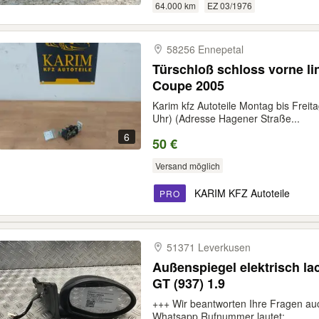
64.000 km
EZ 03/1976
58256 Ennepetal
Türschloß schloss vorne l
Coupe 2005
Karim kfz Autoteile Montag bis Freit
Uhr) (Adresse Hagener Straße...
6
50 €
Versand möglich
KARIM KFZ Autoteile
PRO
51371 Leverkusen
Außenspiegel elektrisch lackiert r
GT (937) 1.9
+++ Wir beantworten Ihre Fragen a
Whatsapp Rufnummer lautet:...