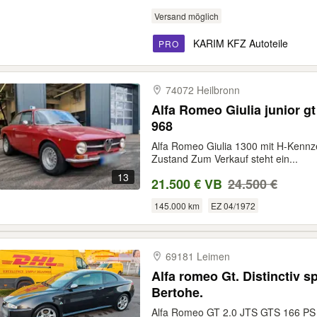
Versand möglich
KARIM KFZ Autoteile
PRO
74072 Heilbronn
Alfa Romeo Giulia junior gt Tau
968
Alfa Romeo Giulia 1300 mit H-Kennz
Zustand Zum Verkauf steht ein...
13
21.500 € VB
24.500 €
145.000 km
EZ 04/1972
69181 Leimen
Alfa romeo Gt. Distinctiv s
Bertohe.
Alfa Romeo GT 2.0 JTS GTS 166 PS – D