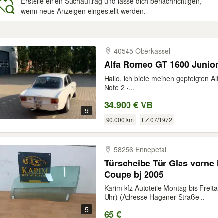
Erstelle einen Suchauftrag und lasse dich benachrichtigen,
wenn neue Anzeigen eingestellt werden.
gebnisse
40545 Oberkassel
Alfa Romeo GT 1600 Junio
Hallo, ich biete meinen gepfelgten 
Note 2 -...
34.900 € VB
9
90.000 km
EZ 07/1972
58256 Ennepetal
Türscheibe Tür Glas vorne 
Coupe bj 2005
Karim kfz Autoteile Montag bis Freit
Uhr) (Adresse Hagener Straße...
5
65 €