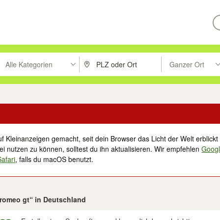
Alle Kategorien
Ganzer Ort
ken um zu suchen, oder Vorschläge mit den Pfeiltasten nach oben/unt
PLZ oder Ort eingeben. Eingabetaste drücke
Suche im Umkreis 
f Kleinanzeigen gemacht, seit dein Browser das Licht der Welt erblickt 
i nutzen zu können, solltest du ihn aktualisieren. Wir empfehlen
Goog
Safari
, falls du macOS benutzt.
a romeo gt“ in Deutschland