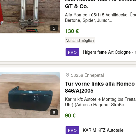
GT & Co.
Alfa Romeo 105/115 Ventildeckel Über
Bertone, Spider, Junior...
5
130 €
Versand möglich
Hilgers feine Art Cologne - 
PRO
58256 Ennepetal
Tür vorne links alfa Rome
846/A)2005
Karim kfz Autoteile Montag bis Freit
Uhr) (Adresse Hagener Straße...
6
90 €
KARIM KFZ Autoteile
PRO