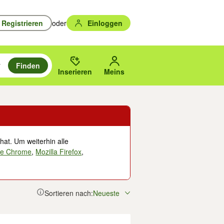
Registrieren
oder
Einloggen
Finden
en durchsuchen und mit Eingabetaste auswählen.
n um zu suchen, oder Vorschläge mit den Pfeiltasten nach oben/unten
des gewählten Orts oder PLZ.
Inserieren
Meins
hat. Um weiterhin alle
le Chrome
,
Mozilla Firefox
,
Sortieren nach:
Neueste