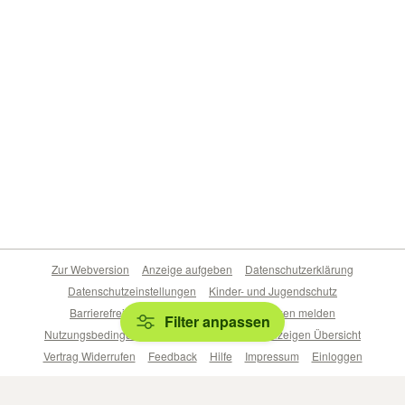
Zur Webversion
Anzeige aufgeben
Datenschutzerklärung
Datenschutzeinstellungen
Kinder- und Jugendschutz
Barrierefreiheitserklärung
Sicherheitslücken melden
Filter anpassen
Nutzungsbedingungen
Beliebte Suchen
Anzeigen Übersicht
Vertrag Widerrufen
Feedback
Hilfe
Impressum
Einloggen