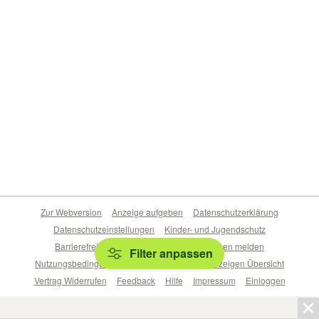
Zur Webversion
Anzeige aufgeben
Datenschutzerklärung
Datenschutzeinstellungen
Kinder- und Jugendschutz
Barrierefreiheitserklärung
Sicherheitslücken melden
Filter anpassen
Nutzungsbedingungen
Beliebte Suchen
Anzeigen Übersicht
Vertrag Widerrufen
Feedback
Hilfe
Impressum
Einloggen