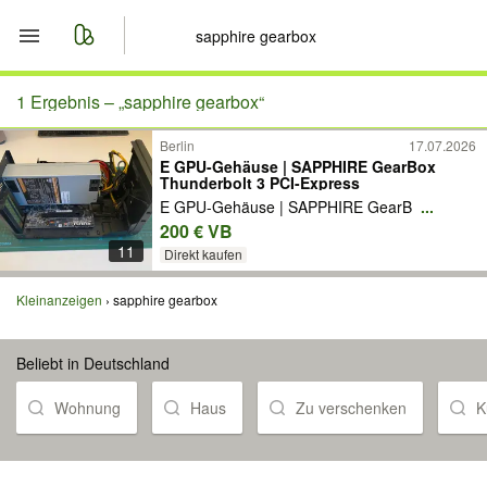
Start
1 Ergebnis –
„sapphire gearbox“
Berlin
17.07.2026
Merkliste
E GPU-Gehäuse | SAPPHIRE GearBox
Thunderbolt 3 PCI-Express
Nachrichten
E GPU-Gehäuse | SAPPHIRE GearB
...
200 € VB
11
Anzeige aufgeben
Direkt kaufen
Kleinanzeigen
sapphire gearbox
Beliebt in Deutschland
Wohnung
Haus
Zu verschenken
K