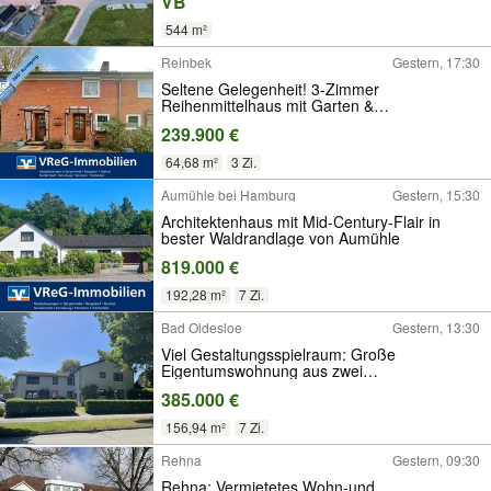
VB
544 m²
Reinbek
Gestern, 17:30
Seltene Gelegenheit! 3-Zimmer
Reihenmittelhaus mit Garten &
Zukunftspotenzial in Reinbek
239.900 €
64,68 m²
3 Zi.
Aumühle bei Hamburg
Gestern, 15:30
Architektenhaus mit Mid-Century-Flair in
bester Waldrandlage von Aumühle
819.000 €
192,28 m²
7 Zi.
Bad Oldesloe
Gestern, 13:30
Viel Gestaltungsspielraum: Große
Eigentumswohnung aus zwei
zusammengelegten Einheiten
385.000 €
156,94 m²
7 Zi.
Rehna
Gestern, 09:30
Rehna: Vermietetes Wohn-und