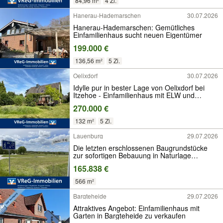
84,96 m²
4 Zi.
Hanerau-Hademarschen
30.07.2026
Hanerau-Hademarschen: Gemütliches
Einfamilienhaus sucht neuen Eigentümer
199.000 €
136,56 m²
5 Zi.
Oelixdorf
30.07.2026
Idylle pur in bester Lage von Oelixdorf bei
Itzehoe - Einfamilienhaus mit ELW und
Vollkeller
270.000 €
132 m²
5 Zi.
Lauenburg
29.07.2026
Die letzten erschlossenen Baugrundstücke
zur sofortigen Bebauung in Naturlage
Lauenburg/ Elbe
165.838 €
566 m²
Bargteheide
29.07.2026
Attraktives Angebot: Einfamilienhaus mit
Garten in Bargteheide zu verkaufen