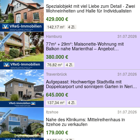
Spezialobjekt mit viel Liebe zum Detail - Zwei
Wohneinheiten und Halle für Individualisten
429.000 €
142,17 m²
4 Zi.
Hamburg
31.07.2026
77m² + 29m²: Maisonette-Wohnung mit
Balkon nahe Marienthal – Angebot
aktualisiert!
380.000 €
76,82 m²
4 Zi.
Travenbrück
31.07.2026
Aufgepasst: Hochwertige Stadtvilla mit
Doppelcarport und sonnigem Garten in Neritz
zu verkaufen
645.000 €
137,34 m²
4 Zi.
Itzehoe
31.07.2026
Nahe des Klinikums: Mittelreihenhaus in
Itzehoe zu verkaufen
179.000 €