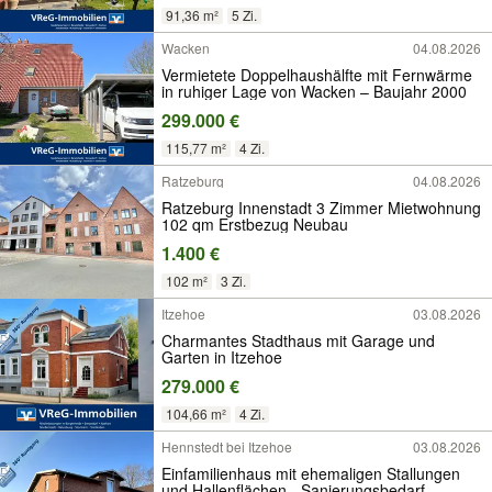
91,36 m²
5 Zi.
Wacken
04.08.2026
Vermietete Doppelhaushälfte mit Fernwärme
in ruhiger Lage von Wacken – Baujahr 2000
299.000 €
115,77 m²
4 Zi.
Ratzeburg
04.08.2026
Ratzeburg Innenstadt 3 Zimmer Mietwohnung
102 qm Erstbezug Neubau
1.400 €
102 m²
3 Zi.
Itzehoe
03.08.2026
Charmantes Stadthaus mit Garage und
Garten in Itzehoe
279.000 €
104,66 m²
4 Zi.
Hennstedt bei Itzehoe
03.08.2026
Einfamilienhaus mit ehemaligen Stallungen
und Hallenflächen - Sanierungsbedarf