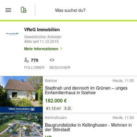
Start
VReG Immobilien
Gewerblicher Anbieter
Aktiv seit 11.12.2015
Merkliste
Mehr Informationen
Nachrichten
770
FOLLOWER
BESUCHER
Anzeige aufgeben
Itzehoe
Heute, 11:30
Stadtnah und dennoch im Grünen – uriges
Einfamilienhaus in Itzehoe
182.000 €
81,12 m²
5 Zi.
Kellinghusen
Heute, 11:30
Baugrundstücke in Kellinghusen - Wohnen in
der Störstadt