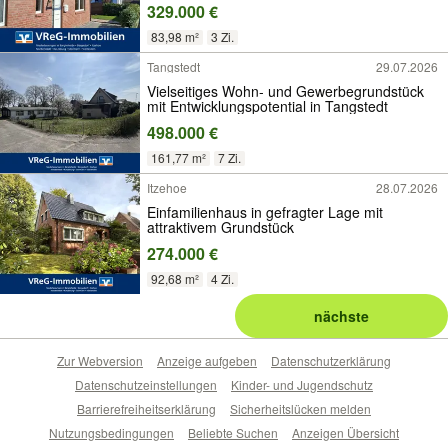
329.000 €
83,98 m²
3 Zi.
Tangstedt
29.07.2026
Vielseitiges Wohn- und Gewerbegrundstück
mit Entwicklungspotential in Tangstedt
498.000 €
161,77 m²
7 Zi.
Itzehoe
28.07.2026
Einfamilienhaus in gefragter Lage mit
attraktivem Grundstück
274.000 €
92,68 m²
4 Zi.
nächste
Zur Webversion
Anzeige aufgeben
Datenschutzerklärung
Datenschutzeinstellungen
Kinder- und Jugendschutz
Barrierefreiheitserklärung
Sicherheitslücken melden
Nutzungsbedingungen
Beliebte Suchen
Anzeigen Übersicht