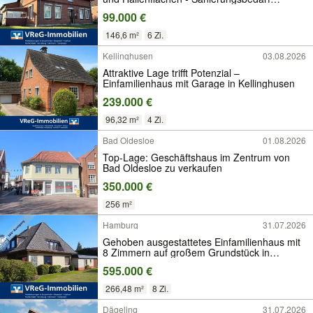
vorhanden
99.000 €
146,6 m²
6 Zi.
Kellinghusen
03.08.2026
Attraktive Lage trifft Potenzial –
Einfamilienhaus mit Garage in Kellinghusen
239.000 €
96,32 m²
4 Zi.
Bad Oldesloe
01.08.2026
Top-Lage: Geschäftshaus im Zentrum von
Bad Oldesloe zu verkaufen
350.000 €
256 m²
Hamburg
31.07.2026
Gehoben ausgestattetes Einfamilienhaus mit
8 Zimmern auf großem Grundstück in
Fünfhausen
595.000 €
266,48 m²
8 Zi.
Dägeling
31.07.2026