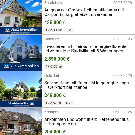
Bargteheide
05.08.2026
Aufgepasst: Großes Reihenmittelhaus mit
Carport in Bargteheide zu verkaufen
439.000 €
122,09 m²
5 Zi.
Hamburg
05.08.2026
Investieren mit Freiraum - energieeffiziente,
teilvermietete Stadtvilla mit 5 Wohnungen
2.590.000 €
483,33 m²
Oelixdorf
05.08.2026
Solides Haus mit Potenzial in gefragter Lage
– Oelixdorf bei Itzehoe
249.000 €
122,57 m²
4 Zi.
Kremperheide
05.08.2026
Ankommen und wohlfühlen: Reihenendhaus
in Kremperheide
204.000 €