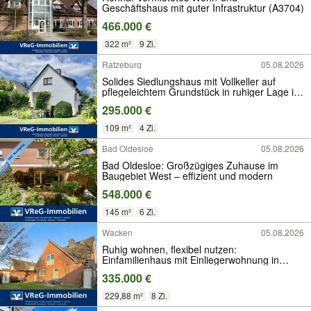
Geschäftshaus mit guter Infrastruktur (A3704)
466.000 €
322 m²
9 Zi.
Ratzeburg
05.08.2026
Solides Siedlungshaus mit Vollkeller auf
pflegeleichtem Grundstück in ruhiger Lage in
Ratzeburg
295.000 €
109 m²
4 Zi.
Bad Oldesloe
05.08.2026
Bad Oldesloe: Großzügiges Zuhause im
Baugebiet West – effizient und modern
548.000 €
145 m²
6 Zi.
Wacken
05.08.2026
Ruhig wohnen, flexibel nutzen:
Einfamilienhaus mit Einliegerwohnung in
Wacken
335.000 €
229,88 m²
8 Zi.