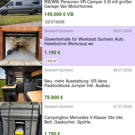
❗️NEW❗️6 Personen VR Camper 3,5t mit großer
Garage Van Motorhomes
149.000 € VB
EZ 07/2026
Saaldorf-Surheim
28.07.2026
Gewerbehalle für Werkstatt Surheim Auto
Hebebühne Werkzeug wc
1.190 €
119 m²
Saaldorf-Surheim
28.07.2026
Neu: mehr Ausstattung: VR-Vans
Paddockboss Jumper inkl. Ausbau
79.900 €
Saaldorf-Surheim
27.07.2026
Campingbox Mercedes V-Klasse Vito inkl.
Bett, Gaskocher, Spühle,
1.790 €