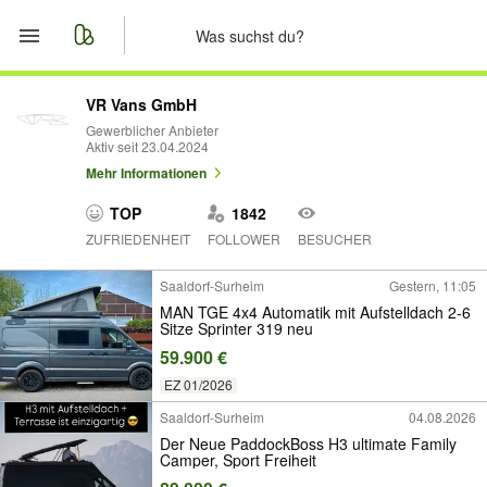
Start
VR Vans GmbH
Gewerblicher Anbieter
Aktiv seit 23.04.2024
Merkliste
Mehr Informationen
Nachrichten
TOP
1842
ZUFRIEDENHEIT
FOLLOWER
BESUCHER
Anzeige aufgeben
Saaldorf-Surheim
Gestern, 11:05
MAN TGE 4x4 Automatik mit Aufstelldach 2-6
Sitze Sprinter 319 neu
59.900 €
EZ 01/2026
Saaldorf-Surheim
04.08.2026
Der Neue PaddockBoss H3 ultimate Family
Camper, Sport Freiheit