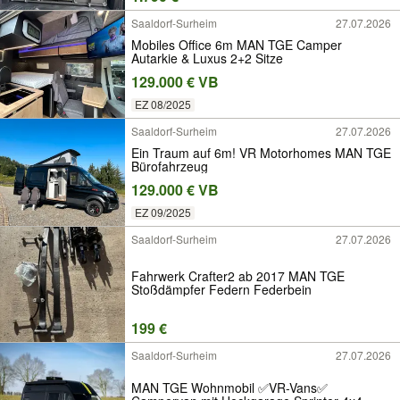
Saaldorf-Surheim
27.07.2026
Mobiles Office 6m MAN TGE Camper
Autarkie & Luxus 2+2 Sitze
129.000 € VB
EZ 08/2025
Saaldorf-Surheim
27.07.2026
Ein Traum auf 6m! VR Motorhomes MAN TGE
Bürofahrzeug
129.000 € VB
EZ 09/2025
Saaldorf-Surheim
27.07.2026
Fahrwerk Crafter2 ab 2017 MAN TGE
Stoßdämpfer Federn Federbein
199 €
Saaldorf-Surheim
27.07.2026
MAN TGE Wohnmobil ✅VR-Vans✅