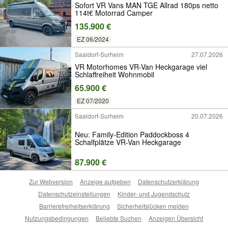
Sofort VR Vans MAN TGE Allrad 180ps netto
114t€ Motorrad Camper
135.900 €
EZ 06/2024
Saaldorf-Surheim
27.07.2026
VR Motorhomes VR-Van Heckgarage viel
Schlaffreiheit Wohnmobil
65.900 €
EZ 07/2020
Saaldorf-Surheim
20.07.2026
Neu: Family-Edition Paddockboss 4
Schalfplätze VR-Van Heckgarage
87.900 €
Zur Webversion
Anzeige aufgeben
Datenschutzerklärung
Datenschutzeinstellungen
Kinder- und Jugendschutz
Barrierefreiheitserklärung
Sicherheitslücken melden
Nutzungsbedingungen
Beliebte Suchen
Anzeigen Übersicht