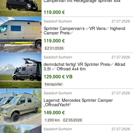
Campervan mit Heckgarage Sprinter 4x4
119.000 €
Saaldorf-Surheim
27.07.2026
Sprinter Campervan‘s ✅VR Vans✅ highend
Camper Preis✅
119.000 €
EZ 01/2026
Saaldorf-Surheim
27.07.2026
demnächst fertig! VR Sprinter Preis✅ Allrad
3,5t ✅ Offroad 4x4 6m
129.000 € VB
transporter
Saaldorf-Surheim
27.07.2026
Lagernd: Mercedes Sprinter Camper
„OffroadYacht“
149.000 €
1.200 km
EZ 05/2026
Saaldorf-Surheim
27.07.2026