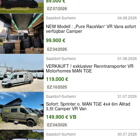
89.000 €
EZ 07/2026
Saaldorf-Surheim
04.08.2026
NEW Modell : „Pure RaceVan“ VR Vans sofort
verfügbar Camper
99.900 €
EZ 04/2026
Saaldorf-Surheim
01.08.2026
VERKAUFT ! exklusiver Renntransporter VR
Motorhomes MAN TGE
119.000 €
EZ 10/2025
Saaldorf-Surheim
31.07.2026
Sofort: Sprinter o. MAN TGE 4x4 6m Allrad
3,5t Camper VR Van
149.900 € VB
EZ 04/2026
Saaldorf-Surheim
30.07.2026