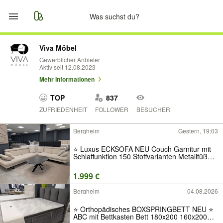
Start
Viva Möbel
Gewerblicher Anbieter
Aktiv seit 12.08.2023
Merkliste
Mehr Informationen
Nachrichten
TOP
837
ZUFRIEDENHEIT
FOLLOWER
BESUCHER
Anzeige aufgeben
Bergheim
Gestern, 19:03
⭐️ Luxus ECKSOFA NEU Couch Garnitur mit
Schlaffunktion 150 Stoffvarianten Metallfüße
Bettfunktion Ratenkauf Neuware Stoff Qualität
Samt Modern Modular Sofa Ikea Beige Weiß
1.999 €
Grau Groß Klein Cord L-Form
Bergheim
04.08.2026
⭐️ Orthopädisches BOXSPRINGBETT NEU ⭐
ABC mit Bettkasten Bett 180x200 160x200