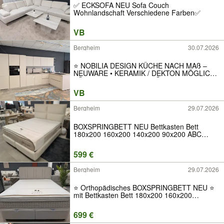
✅ ECKSOFA NEU Sofa Couch
Wohnlandschaft Verschiedene Farben✅
VB
Bergheim
30.07.2026
⭐️ NOBILIA DESIGN KÜCHE NACH MAß –
NEUWARE • KERAMIK / DEKTON MÖGLICH
KÜCHENSTUDIO INSELKÜCHE
EINBAUKÜCHE KÜCHENMÖBEL SIEMENS
VB
BOSCH NEFF MIELE AEG BEKO BACKOFEN
HERDPLATTE KÜHLSCHRANK⭐️
Bergheim
29.07.2026
BOXSPRINGBETT NEU Bettkasten Bett
180x200 160x200 140x200 90x200 ABC
Kopfteil Matratze Topper Stauraum H2 H3 H4
Ratenkauf Neuware Luxus Stoff Qualität
599 €
Angebot Samt Ecksofa Sofa
Bergheim
29.07.2026
⭐️ Orthopädisches BOXSPRINGBETT NEU ⭐
mit Bettkasten Bett 180x200 160x200
140x200 90x200 Kopfteil Matratze Topper
Stauraum Ratenkauf Neuware Luxus Stoff
699 €
Samt Modern Hotel ABC Qualität Angebot H2