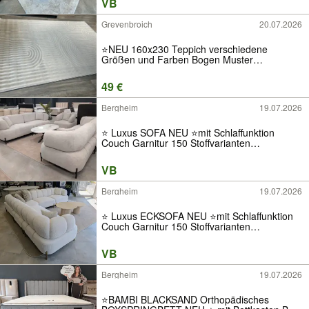
VB
Boucle Samt weiß schwarz beige grau
Grevenbroich
20.07.2026
⭐NEU 160x230 Teppich verschiedene
Größen und Farben Bogen Muster
Wohnzimmer Läufer Hochflor Kurzflor 3D
Hasenfell Beige Cream Grau Anthrazit Weiß
49 €
Schwarz Orientalisch Orient Antirutsch
waschbar modern
Bergheim
19.07.2026
⭐️ Luxus SOFA NEU ⭐mit Schlaffunktion
Couch Garnitur 150 Stoffvarianten
Bettfunktion Ratenkauf Neuware Stoff Qualität
Samt Modern Modular Sofa Ikea Beige Weiß
VB
Bett Grau Groß Klein Cord L-Form
Bergheim
19.07.2026
⭐️ Luxus ECKSOFA NEU ⭐mit Schlaffunktion
Couch Garnitur 150 Stoffvarianten
Bettfunktion Ratenkauf Neuware Stoff Qualität
Samt Modern Modular Sofa Ikea Beige Weiß
VB
Bett Grau Groß Klein Cord L-Form
Bergheim
19.07.2026
⭐️BAMBI BLACKSAND Orthopädisches