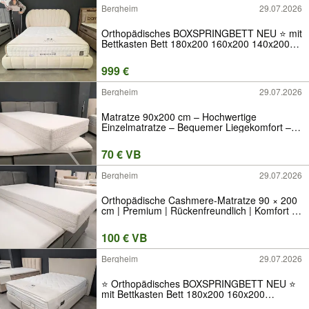
H3 H4
Bergheim
29.07.2026
Orthopädisches BOXSPRINGBETT NEU ⭐ mit
Bettkasten Bett 180x200 160x200 140x200
90x200 Kopfteil Matratze Topper Stauraum
Ratenkauf Neuware ABC Luxus Stoff Samt
999 €
Qualität Angebot H2 H3 H4 Modern Hotel
Bergheim
29.07.2026
Matratze 90x200 cm – Hochwertige
Einzelmatratze – Bequemer Liegekomfort –
Neu – Für Einzelbett, Jugendbett, Gästebett
& Schlafzimmer
70 € VB
Bergheim
29.07.2026
Orthopädische Cashmere-Matratze 90 × 200
cm | Premium | Rückenfreundlich | Komfort |
Hochwertige Matratze | Einzelbett | Top
Zustand
100 € VB
Bergheim
29.07.2026
⭐️ Orthopädisches BOXSPRINGBETT NEU ⭐
mit Bettkasten Bett 180x200 160x200
140x200 90x200 Matratze Topper Stauraum