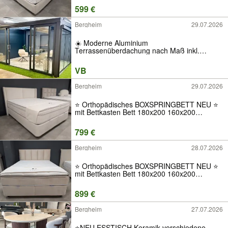
Ratenkauf Neuware Luxus Stoff Samt Kopfteil
599 €
Qualität Angebot H2 H3 H4 Modern Hotel
ABC
Bergheim
29.07.2026
☀️ Moderne Aluminium
Terrassenüberdachung nach Maß inkl.
Zubehör, LED-Beleuchtung, Wintergarten,
Schiebewände, Schiebetür, Markise, Glas-
VB
oder Polycarbonat-Dach, Veranda,
Terassenüberdachung
Bergheim
29.07.2026
⭐️ Orthopädisches BOXSPRINGBETT NEU ⭐
mit Bettkasten Bett 180x200 160x200
140x200 120x200 90x200 Matratze Topper
Stauraum Ratenkauf Neuware Luxus Stoff
799 €
Samt H2 H3 H4 Kopfteil Möbel Ecksofa Sofa
ABC
Bergheim
28.07.2026
⭐️ Orthopädisches BOXSPRINGBETT NEU ⭐
mit Bettkasten Bett 180x200 160x200
140x200 90x200 Kopfteil Matratze Topper
Stauraum Ratenkauf Neuware ABC Luxus
899 €
Stoff Samt Qualität Angebot H2 H3 H4
Modern Hotel
Bergheim
27.07.2026
⭐️NEU ESSTISCH Keramik verschiedene