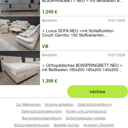
BOXSPRINGBETT NEU ⭐ mit Bettkasten Bett
180x200 160x200 140x200 120x200 200x200
Matratze Topper Stauraum Ratenkauf Stoff
1.249 €
Samt Kopfteil H2 H3 H4 Modern Möbel Sofa
ABC
Bergheim
19.07.2026
⭐️ Luxus SOFA NEU ⭐mit Schlaffunktion
Couch Garnitur 150 Stoffvarianten
Bettfunktion Ratenkauf Neuware Stoff Qualität
Samt Modern Modular Sofa Ikea Beige Weiß
VB
Bett Grau Groß Klein L-Form
Bergheim
19.07.2026
⭐️ Orthopädisches BOXSPRINGBETT NEU ⭐
mit Bettkasten 180x200 160x200 140x200
120x200 90x200 Matratze Topper Stauraum
Ratenkauf Luxus Stoff Samt H2 H3 H4
1.399 €
Modern Kopfteil Möbel Sofa ABC
nächste
Zur Webversion
Anzeige aufgeben
Datenschutzerklärung
Datenschutzeinstellungen
Kinder- und Jugendschutz
Barrierefreiheitserklärung
Sicherheitslücken melden
Nutzungsbedingungen
Beliebte Suchen
Anzeigen Übersicht