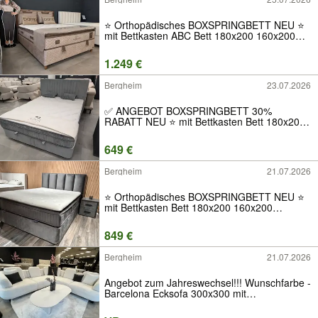
⭐️ Orthopädisches BOXSPRINGBETT NEU ⭐
mit Bettkasten ABC Bett 180x200 160x200
140x200 90x200 Matratze Topper Stauraum
Ratenkauf Neuware Luxus Stoff Samt Kopfteil
1.249 €
Qualität Angebot H2 H3 H4 Modern Hotel
Bergheim
23.07.2026
✅ ANGEBOT BOXSPRINGBETT 30%
RABATT NEU ⭐ mit Bettkasten Bett 180x200
160x200 140x200 120x200 90x200 Matratze
Topper Stauraum Luxus Stoff Samt Kopfteil
649 €
H2 H3 H4 Modern Möbel Sofa ABC
Bergheim
21.07.2026
⭐️ Orthopädisches BOXSPRINGBETT NEU ⭐
mit Bettkasten Bett 180x200 160x200
140x200 120x200 90x200 Matratze Topper
Stauraum Ratenkauf Neuware Luxus Stoff
849 €
Samt Kopfteil H2 H3 H4 Modern Möbel Sofa
ABC
Bergheim
21.07.2026
Angebot zum Jahreswechsel!!! Wunschfarbe -
Barcelona Ecksofa 300x300 mit
Schlaffunktion Sofa Couch Sofagarnitur Möbel
Designer Sessel Viva Möbel Wunschgröße