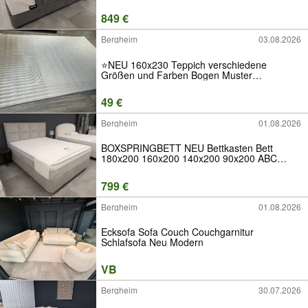
140x200 90x200 Kopfteil Matratze Topper
Stauraum Ratenkauf Neuware Luxus Stoff
849 €
Samt Qualität Angebot H2 H3 H4 Modern
Hotel
Bergheim
03.08.2026
⭐NEU 160x230 Teppich verschiedene
Größen und Farben Bogen Muster
Wohnzimmer Läufer Hochflor Kurzflor 3D
Hasenfell Beige Cream Grau Anthrazit Weiß
49 €
Schwarz Orientalisch Orient Antirutsch
waschbar modern
Bergheim
01.08.2026
BOXSPRINGBETT NEU Bettkasten Bett
180x200 160x200 140x200 90x200 ABC
Kopfteil Matratze Topper Stauraum H2 H3 H4
Ratenkauf Neuware Luxus Stoff Qualität
799 €
Angebot
Bergheim
01.08.2026
Ecksofa Sofa Couch Couchgarnitur
Schlafsofa Neu Modern
VB
Bergheim
30.07.2026