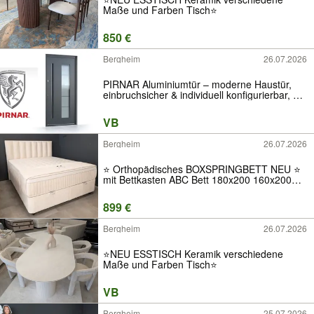
Maße und Farben Tisch⭐️
850 €
Bergheim
26.07.2026
PIRNAR Aluminiumtür – moderne Haustür,
einbruchsicher & individuell konfigurierbar, mit
Fingerscan, Carbonverstärkung,
Hauseingangstür, Montage, Premium-
VB
Hersteller, Fenster, Innentür, Schüco
Bergheim
26.07.2026
⭐️ Orthopädisches BOXSPRINGBETT NEU ⭐
mit Bettkasten ABC Bett 180x200 160x200
140x200 90x200 Matratze Topper Stauraum
Ratenkauf Neuware Luxus Stoff Samt Kopfteil
899 €
Qualität Angebot H2 H3 H4 Modern Hotel
Bergheim
26.07.2026
⭐️NEU ESSTISCH Keramik verschiedene
Maße und Farben Tisch⭐️
VB
Bergheim
25.07.2026