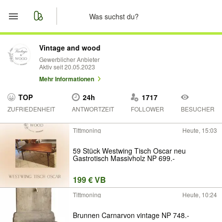
Start
Vintage and wood
Gewerblicher Anbieter
Aktiv seit 20.05.2023
Merkliste
Mehr Informationen
Nachrichten
TOP
24h
1717
ZUFRIEDENHEIT
ANTWORTZEIT
FOLLOWER
BESUCHER
Anzeige aufgeben
Tittmoning
Heute, 15:03
59 Stück Westwing Tisch Oscar neu
Gastrotisch Massivholz NP 699.-
199 € VB
Tittmoning
Heute, 10:24
Brunnen Carnarvon vintage NP 748.-