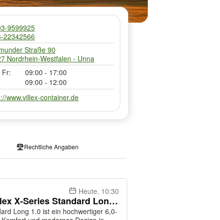
03-9599925
6-22342566
munder Straße 90
7 Nordrhein-Westfalen - Unna
 Fr:
09:00 - 17:00
09:00 - 12:00
s://www.villex-container.de
Rechtliche Angaben
Heute, 10:30
Container: Bürocontainer: Villex X-Series Standard Long 1.0