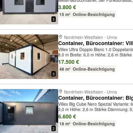
Meter-Bürocontainer, der Funktionalitä
einem kompakten Raumkonzept vereint
3.800 €
Länge, 2,50 m Breite und 2...
15 m²
Online-Besichtigung
3
Nordrhein-Westfalen - Unna
Villex Ultra Doppio Blanc 1.0 Doppelanlage Variante: 8,0 m Container
8,0 m Breite: 6,0 m Höhe: 2,6 m Stärke Dämmung: 5,0 cm Farbe Paneel:
RAL7016 (anthrazit) Farbe Grundrahmen: RAL7016 (anthrazit) Gewicht: 2300
17.500 €
kg Türen: 1xTür (Sta...
48 m²
Online-Besichtigung
3
Nordrhein-Westfalen - Unna
Container, Bürocontainer: Bi
Villex Big Cube Nero Spezial Variante: 6,0 m Container Länge: 6,0 m Breite:
3,0 m Höhe: 2,6 m Stärke Dämmung: 5,0 cm Farbe Paneel: RAL7016
(anthrazit) Farbe Grundrahmen: RAL7016 (anthrazit) Gewicht: 1300 kg
6.600 €
Türen: 1xTür (Glas) Fenster: 1...
18 m²
Online-Besichtigung
2