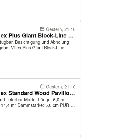
genutzt werden können. Maß: 6x2.4x2,6m ...
Gestern, 21:10
Container, Bürocontainer: Villex Plus Giant Block-Line Black
erfügbar. Besichtigung und Abholung
ainer, Sanitärcontainer,
Gestern, 21:10
Container, Bürocontainer: Villex Standard Wood Pavillon 2.0
aße: Länge: 6,0 m
e: 14,4 m² Dämmstärke: 5,0 cm PUR-
rundrahmen: RAL 7016 (anthrazit)