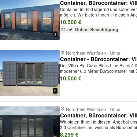
Container, Bürocontainer: Vi
Container im Bild lagernd und sofort v
möglich. Wir bieten Ihnen in diesem Angebot Villex Mega Wood Pavillon
Container an, welche als Bürocontainer,
10.500 €
Kindergartencontainer, Flüch...
21 m²
Online-Besichtigung
3
Nordrhein-Westfalen - Unna
Der Villex Big Cube Block Line Black 2.
moderner 6,0 Meter Bürocontainer mit 
seine robuste Bauweise und vielseitige
10.500 €
Mit einer Länge von 6,0 m, e...
5
Nordrhein-Westfalen - Unna
Wir bieten Ihnen in diesem Angebot un
2.0 Container an, welche als Bürocontai
Kindergartencontainer, Flüchtlingscont
8.299 €