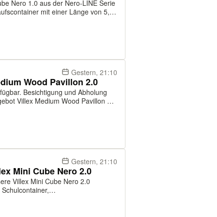
ube Nero 1.0 aus der Nero-LINE Serie
aufscontainer mit einer Länge von 5,0
d einer Höhe von 2,6 Metern. Seine
Gestern, 21:10
edium Wood Pavillon 2.0
erfügbar. Besichtigung und Abholung
nitärcontainer, Schulcontainer,
Gestern, 21:10
lex Mini Cube Nero 2.0
ere Villex Mini Cube Nero 2.0
 Schulcontainer,
ainer, Wohncontainer, Baucontainer
genutzt werden können. Maß: 4,0 x 2,4 x 2,6m Lie...