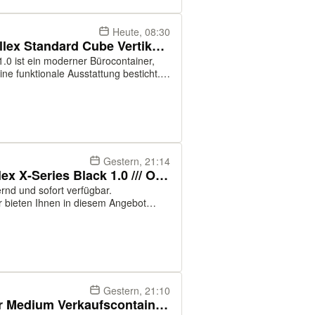
Heute, 08:30
Container - Bürocontainer: Villex Standard Cube Vertikal Nero 1.0
1.0 ist ein moderner Bürocontainer,
ne funktionale Ausstattung besticht.
eite von 2,4 Metern und einer Höhe
Gestern, 21:14
Bürocontainer, Container: Villex X-Series Black 1.0 /// Oster-Angebot
als Bürocontainer, Sanitärcontainer,
Gestern, 21:10
Container - Verkaufscontainer Medium Verkaufscontainer Cube Nero 1.0