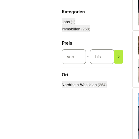
Kategorien
Jobs
(
1
)
Immobilien
(
263
)
Preis
-
von
bis
Ort
Nordrhein-Westfalen
(
264
)