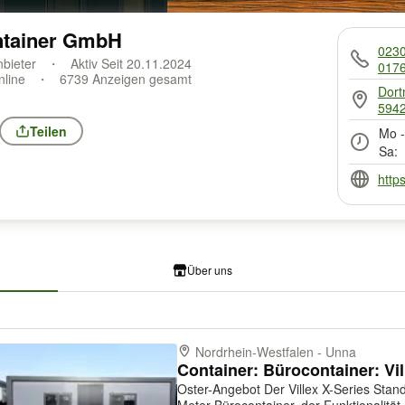
ontainer GmbH
023
nbieter
Aktiv Seit 20.11.2024
017
nline
6739 Anzeigen gesamt
Dort
5942
Teilen
Mo -
Sa:
http
Über uns
Nordrhein-Westfalen - Unna
Oster-Angebot Der Villex X-Series Standard Long 1.0 ist ein hochwertiger 6,0-