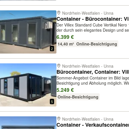
Nordrhein-Westfalen - Unna
Der Villex Standard Cube Vertikal Nero 
der durch sein elegantes Design und sei
Mit einer Länge von 6 Metern, einer Br
6.399 €
von 2,6 Metern bietet e...
14,40 m²
Online-Besichtigung
2
Nordrhein-Westfalen - Unna
Sommer-Angebot Container im Bild lagernd und sofort verfügbar.
Besichtigung und Abholung möglich. Wir bieten Ihnen in diesem Angebot
Villex X-Series Black Container, welche 
5.249 €
Schulcontainer, Kindergartencontain...
Online-Besichtigung
5
Nordrhein-Westfalen - Unna