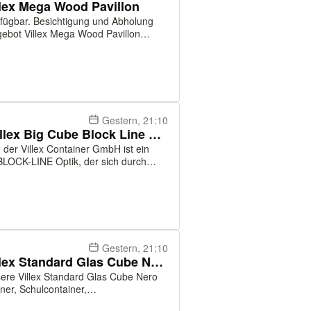
llex Mega Wood Pavillon
erfügbar. Besichtigung und Abholung
 Sanitärcontainer, Schulcontainer,
Gestern, 21:10
Container - Bürocontainer: Villex Big Cube Block Line Black 2.0
0 der Villex Container GmbH ist ein
BLOCK-LINE Optik, der sich durch
n Einsatzmöglichkeiten auszeichnet.
Gestern, 21:10
Container, Bürocontainer: Villex Standard Glas Cube Nero 2.0
sere Villex Standard Glas Cube Nero
ner, Schulcontainer,
ainer, Wohncontainer, Baucontainer