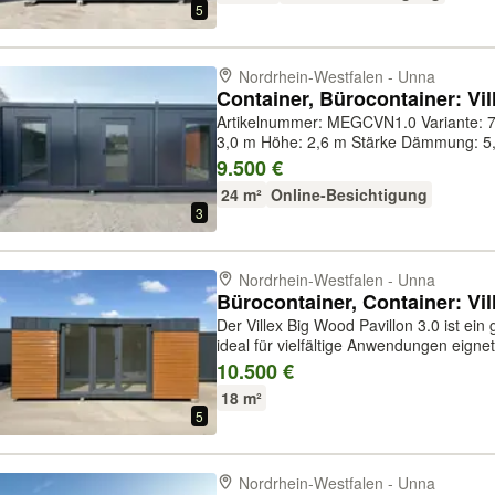
5
Nordrhein-Westfalen - Unna
Artikelnummer: MEGCVN1.0 Variante: 7,0 m Container Länge: 7,0 m Breite:
3,0 m Höhe: 2,6 m Stärke Dämmung: 5,0 cm Farbe Paneel: RAL7016
(anthrazit) Farbe Grundrahmen: RAL7016 (anthrazit) Gewicht: 1500 kg
9.500 €
Türen: 1xTür (Glas) Fenster: 2x Bo...
24 m²
Online-Besichtigung
3
Nordrhein-Westfalen - Unna
Bürocontainer, Container: Vil
Der Villex Big Wood Pavillon 3.0 ist ein
ideal für vielfältige Anwendungen eignet,
Eventraum oder gemütlicher Rückzugsort
10.500 €
Breite von 3,0 m und ein...
18 m²
5
Nordrhein-Westfalen - Unna