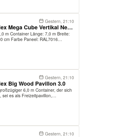
Gestern, 21:10
Container, Bürocontainer: Villex Mega Cube Vertikal Nero 1.0
Gestern, 21:10
lex Big Wood Pavillon 3.0
 großzügiger 6,0 m Container, der sich
 sei es als Freizeitpavillon,
. Mit einer Länge von 6,0 m, einer
Gestern, 21:10