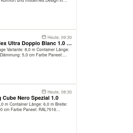
t, Komfort und modernes Design in
. Mit seinen Abmessungen von 6,00 m
Heute, 09:30
Container, Bürocontainer: Villex Ultra Doppio Blanc 1.0 Doppelanlage
 Länge:
Heute, 08:30
g Cube Nero Spezial 1.0