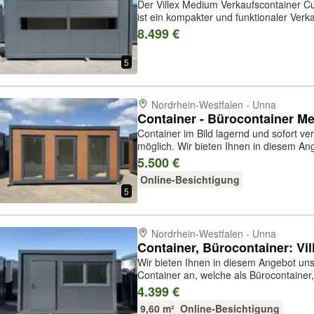
Der Villex Medium Verkaufscontainer C
ist ein kompakter und funktionaler Verk
Metern, einer Breite von 3,0 Metern un
8.499 €
robuste Konstruktion un...
5
Nordrhein-Westfalen - Unna
Container - Bürocontainer M
Container im Bild lagernd und sofort v
möglich. Wir bieten Ihnen in diesem Angebot Villex Medium Wood Pavillon 2.0
Container, welche als Bürocontainer, Sa
5.500 €
Kindergartencontainer, Fl...
Online-Besichtigung
5
Nordrhein-Westfalen - Unna
Container, Bürocontainer: Vil
Wir bieten Ihnen in diesem Angebot uns
Container an, welche als Bürocontainer,
Kindergartencontainer, Flüchtlingscont
4.399 €
9,60 m²
Online-Besichtigung