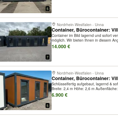
5
Nordrhein-Westfalen - Unna
Container im Bild lagernd und sofort v
möglich. Wir bieten Ihnen in diesem Angebot Villex Plus Giant Block-Line
Black Container an, welche als Bürocont
14.000 €
Schulcontainer, Kindergartencontain...
7
Nordrhein-Westfalen - Unna
Schlüsselfertig aufgebaut, lagernd & sofort lieferbar M
Breite: 2,4 m Höhe: 2,6 m Außenfläch
Schaum Farben: Paneel: in Holzoptik G
6.900 €
Gewicht: 1.25...
5