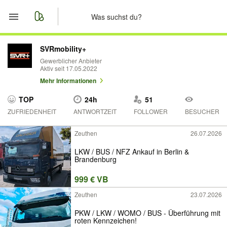
Start
SVRmobility+
Gewerblicher Anbieter
Aktiv seit 17.05.2022
Merkliste
Mehr Informationen
Nachrichten
TOP
24h
51
ZUFRIEDENHEIT
ANTWORTZEIT
FOLLOWER
BESUCHER
Anzeige aufgeben
Zeuthen
26.07.2026
LKW / BUS / NFZ Ankauf in Berlin &
Brandenburg
999 € VB
Zeuthen
23.07.2026
PKW / LKW / WOMO / BUS - Überführung mit
roten Kennzeichen!