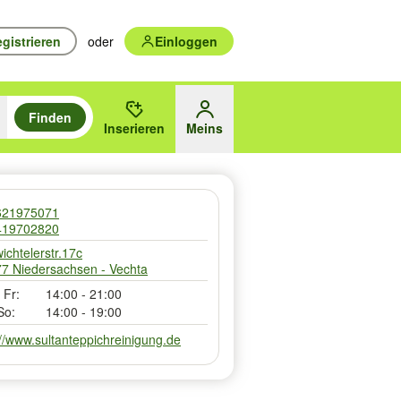
gistrieren
oder
Einloggen
Finden
en durchsuchen und mit Eingabetaste auswählen.
n um zu suchen, oder Vorschläge mit den Pfeiltasten nach oben/unten
Inserieren
Meins
des gewählten Orts oder PLZ
621975071
419702820
ichtelerstr.17c
7 Niedersachsen - Vechta
 Fr:
14:00 - 21:00
So:
14:00 - 19:00
://www.sultanteppichreinigung.de