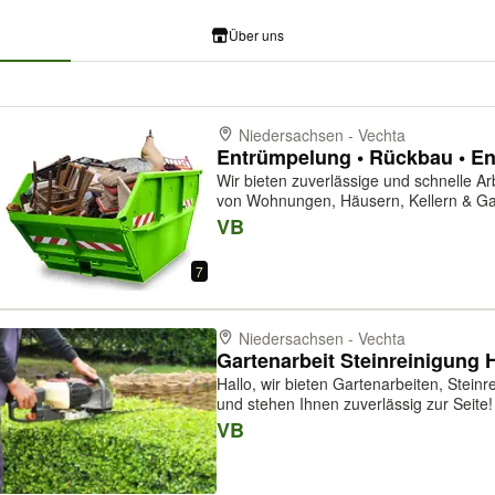
Über uns
Niedersachsen - Vechta
Entrümpelung • Rückbau • E
Wir bieten zuverlässige und schnelle 
von Wohnungen, Häusern, Kellern & G
Entkernung von Immobilien ✔ Haushalts
VB
Art ✔️ Messie-Haushalte Saubere Arb
7
Niedersachsen - Vechta
Hallo, wir bieten Gartenarbeiten, Steinreinigung und Hausmeister-Service an
und stehen Ihnen zuverlässig zur Seite! Unsere Leistungen umfassen unte
anderem: ✔️ Gartenpflege (z. B. Hecken
VB
Service ✔️ Allgemeine A...