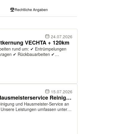
Rechtliche Angaben
24.07.2026
ntkernung VECHTA + 120km
Arbeiten rund um: ✔ Entrümpelungen
aragen ✔ Rückbauarbeiten ✔
auflösungen ✔ Müllentsorgung aller
eit, ...
15.07.2026
Gartenarbeit Steinreinigung Hausmeisterservice Reinigung
r
- und Rasenschnitt) ✔️ Hausmeister-