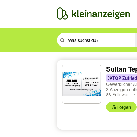
Suchbegriff eingeben. Eingabetaste drüc
Sultan Te
TOP Zufried
Gewerblicher A
3 Anzeigen onl
83 Follower
Folgen