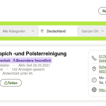
Re
Alle Kategorien
Ganzer Ort
ken um zu suchen, oder Vorschläge mit den Pfeiltasten nach oben/unt
PLZ oder Ort eingeben. Eingabetaste drücke
Suche im Umkreis 
ppich -und Polsterreinigung
017
enheit
Besonders freundlich
044
nbieter
Aktiv Seit 26.03.2021
Schw
ine
122 Anzeigen gesamt
4937
Antwortzeit unter 6h
Mo -
Sa, 
Teilen
http