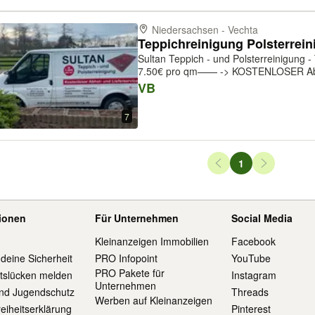
Niedersachsen - Vechta
Sultan Teppich - und Polsterreinigung - Teppiche werden abgeholt —— ab
7.50€ pro qm—— -> KOSTENLOSER Abhol
Auftragswert und Ort TEPPICHE pro qm - Standart 7.50€-10€ - Floor/Shaggy
VB
12€ - zweiseitige Teppiche 15€ - desi...
7
Seiten-Navigation
1
Seite
tionen
Für Unternehmen
Social Media
Kleinanzeigen Immobilien
Facebook
 deine Sicherheit
PRO Infopoint
YouTube
PRO Pakete für
itslücken melden
Instagram
Unternehmen
und Jugendschutz
Threads
Werben auf Kleinanzeigen
reiheitserklärung
Pinterest