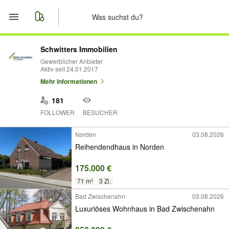
Start
Schwitters Immobilien
Gewerblicher Anbieter
Aktiv seit 24.01.2017
Merkliste
Mehr Informationen
Nachrichten
181
FOLLOWER
BESUCHER
Anzeige aufgeben
Norden
03.08.2026
Reihendendhaus in Norden
175.000 €
71 m²
3 Zi.
Bad Zwischenahn
03.08.2026
Luxuriöses Wohnhaus in Bad Zwischenahn