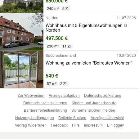
850.000 €
240 m²
5 Zi.
Norden
11.07.2026
Wohnhaus mit 5 Eigentumswohnungen in
Norden
497.500 €
236 m²
11 Zi.
Südbrookmerland
10.07.2026
Wohnung zu vermieten "Betreutes Wohnen"
540 €
57 m²
2 Zi.
Zur Webversion
Anzeige aufgeben
Datenschutzerklärung
Datenschutzeinstellungen
Kinder- und Jugendschutz
Barrierefreiheitserklärung
Sicherheitslücken melden
Nutzungsbedingungen
Beliebte Suchen
Anzeigen Übersicht
Vertrag Widerrufen
Feedback
Hilfe
Impressum
Einloggen