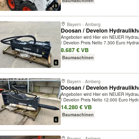
Baumaschinen
9
Bayern - Amberg
Angeboten wird Hier ein NEUER Hydra
/ Develon Preis Netto 7.300 Euro Hydraulikhammer HB15H Eigengewicht
1007 KG / Trägergerät 10-15 Tonnen Öl 
8.687 € VB
1/min Kopfplatte auf Anfrage un...
Baumaschinen
6
Bayern - Amberg
Angeboten wird Hier ein NEUER Hydra
/ Develon Preis Netto 12.000 Euro Hydraulikhammer HB22 H Eigengewicht
2046 KG / Trägergerät 18-26 Tonnen Öl 
14.280 € VB
Schlagfrequenz 350 – 500 bpm Schlagen
Baumaschinen
6
Bayern - Amberg