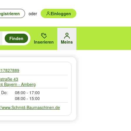
gistrieren
oder
Einloggen
Finden
en durchsuchen und mit Eingabetaste auswählen.
n um zu suchen, oder Vorschläge mit den Pfeiltasten nach oben/unten
Inserieren
Meins
des gewählten Orts oder PLZ
217827889
straße 43
4 Bayern - Amberg
 Do:
08:00 - 17:00
08:00 - 15:00
://www.Schmid-Baumaschinen.de