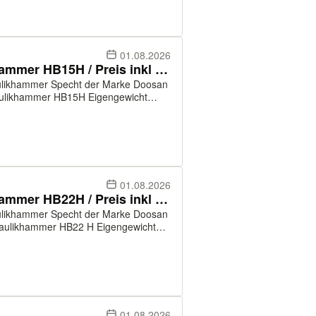
01.08.2026
Doosan / Develon Hydraulikhammer HB15H / Preis inkl MwSt / Specht
ulikhammer Specht der Marke Doosan
Fluss: 80-110 Liter / Schlagzahl 700
01.08.2026
Doosan / Develon Hydraulikhammer HB22H / Preis inkl MwSt / Specht
ulikhammer Specht der Marke Doosan
Fluss: 120-180 Liter /
ergie 3...
01.08.2026