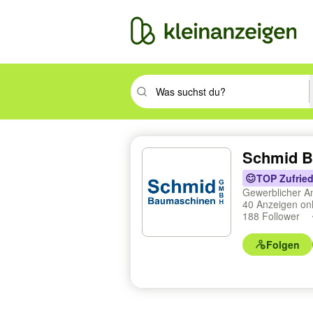
Suchbegriff eingeben. Eingabetaste drüc
Schmid 
TOP Zufried
Gewerblicher A
40 Anzeigen on
188 Follower
Folgen
Profilnavigation