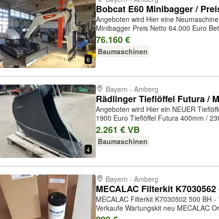
Angeboten wird Hier eine Neumaschine der Ma
Minibagger Preis Netto 64.000 Euro Betriebsgewicht: 6130 kg Grabtiefe: 3,5
m Motorleistung: 41 kW 1960-mm-Planierschild 400-mm-Gummiraupen
76.160 €
Deluxe-Display, integriert schlüssellos...
Baumaschinen
6
Bayern - Amberg
Angeboten wird Hier ein NEUER Tieflöffel der 
1900 Euro Tieflöffel Futura 400mm / 230 Liter / Ohne Zähne MS 10 15-19
Tonnen Sie erhalten eine Rechnung mit ausgewiesener Mehrwertsteuer. Bei
2.261 € VB
Fragen oder Interesse an ei...
Baumaschinen
4
Bayern - Amberg
MECALAC Filterkit K7030502 500 BH - 71
Verkaufe Wartungskit neu MECALAC Origi
Anbei verbaut 714 MW Seriennummer a