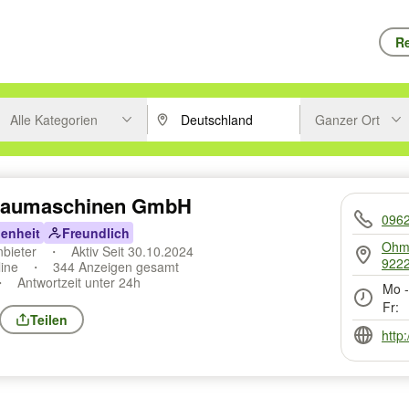
Re
Alle Kategorien
Ganzer Ort
ken um zu suchen, oder Vorschläge mit den Pfeiltasten nach oben/unt
PLZ oder Ort eingeben. Eingabetaste drücke
Suche im Umkreis 
Baumaschinen GmbH
096
enheit
Freundlich
Ohm
nbieter
Aktiv Seit 30.10.2024
9222
line
344 Anzeigen gesamt
Antwortzeit unter 24h
Mo -
Fr:
Teilen
http