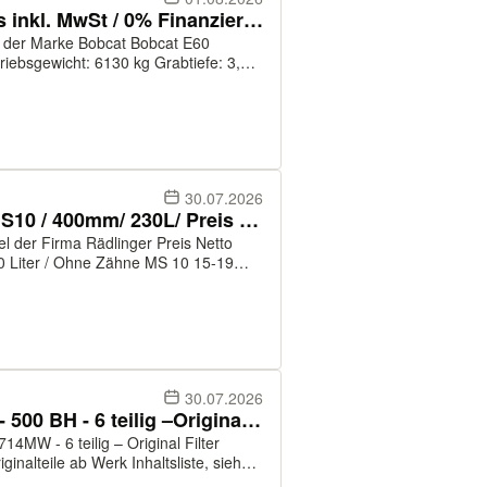
Bobcat E60 Minibagger / Preis inkl. MwSt / 0% Finanzierung
rke Bobcat Bobcat E60
30.07.2026
Rädlinger Tieflöffel Futura / MS10 / 400mm/ 230L/ Preis inkl Mwst
Firma Rädlinger Preis Netto
30.07.2026
MECALAC Filterkit K7030562 - 500 BH - 6 teilig –Original 714 MW
4MW - 6 teilig – Original Filter
nalteile ab Werk Inhaltsliste, siehe
b 80500 Tier 3 ab 80747 + 80745