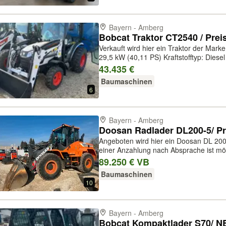
Bayern - Amberg
Bobcat Traktor CT2540 / Prei
Verkauft wird hier ein Traktor der Marke Bobcat Netto 36500 E
29,5 kW (40,11 PS) Kraftstofftyp: Diese
Farbe: Weiß Vorderreifengröße: 25 × 8,
43.435 €
Arbeitsbreite: 1.385 m...
Baumaschinen
6
Bayern - Amberg
Angeboten wird hier ein Doosan DL 200-5 NETTO 75.000 Euro Ratenkau
einer Anzahlung nach Absprache ist mög
Baujahr 2019 430Std Eigenschaften Standard Hubgerüst - Bolzenhöhe :
89.250 € VB
3.730 mm Long-Boom Hubgerüst...
Baumaschinen
10
Bayern - Amberg
Bobcat Kompaktlader S70/