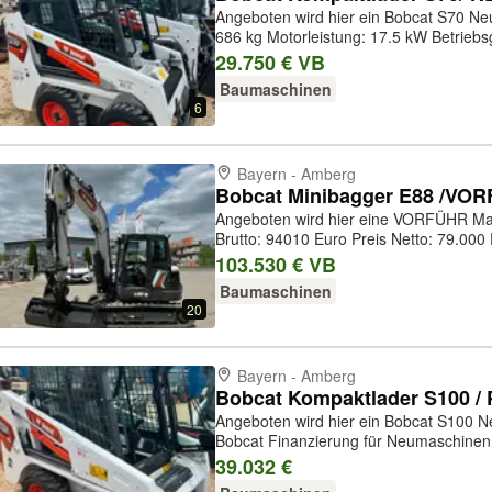
Angeboten wird hier ein Bobcat S70 Neufahrzeug Preis auf A
686 kg Motorleistung: 17.5 kW Betriebsgewicht: 12
die Maschine auf unseren Hof nach Tel
29.750 € VB
Probefahren. Bei Fragen...
Baumaschinen
6
Bayern - Amberg
Angeboten wird hier eine VORFÜHR Maschi
Brutto: 94010 Euro Preis Netto: 79.
ANFRAGE Bobcat E88 Baujahr: 2022 Betriebsstunden: 250 Std Ausstattung:
103.530 € VB
450-mm-Gummiraupe Klimaanlage
Baumaschinen
20
Bayern - Amberg
Angeboten wird hier ein Bobcat S100 Neufahrzeug Preis N
Bobcat Finanzierung für Neumaschinen
Anzahlung 48 Monate 0% Zins 1,69 Eur
39.032 €
Euro Anzahlung Gültigkeit: bis 30.09....