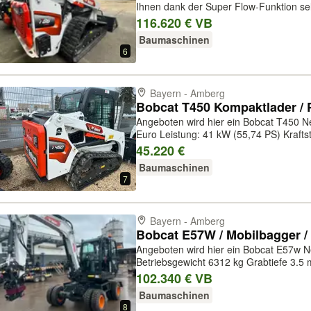
Ihnen dank der Super Flow-Funktion sel
Anbaugeräten eine unübertroffene Leis
116.620 € VB
Trotz der kompakten Bauweise der Masc
Baumaschinen
6
Bayern - Amberg
Bobcat T450 Kompaktlader / P
Angeboten wird hier ein Bobcat T450 Neumaschine PR
Euro Leistung: 41 kW (55,74 PS) Kraftstofftyp: Diesel Farbe: Weiß
Gesamtgewicht: 2.961 kg Antriebszust
45.220 €
Ausstattung: Gummiketten, Standard-Sch
Baumaschinen
7
Bayern - Amberg
Bobcat E57W / Mobilbagger / 
Angeboten wird hier ein Bobcat E57w Neumaschine Betri
Betriebsgewicht 6312 kg Grabtiefe 3.5 
Ausbrechkraft beim Graben 27459 N H
102.340 € VB
l 97/68/EG Stage V, mit Turbolader Kraft
Baumaschinen
8