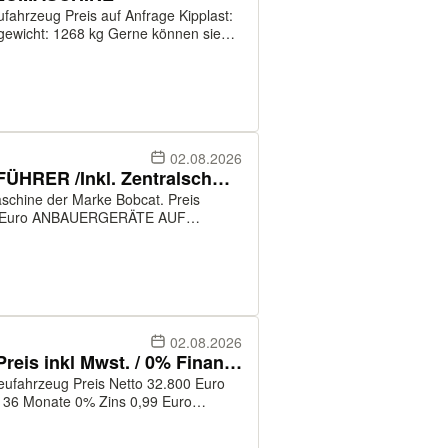
nfrage Kipplast:
68 kg Gerne können sie
efonisch Absprache besichtigen oder
02.08.2026
Bobcat Minibagger E88 /VORFÜHRER /Inkl. Zentralschmierung / 8-10T
ne der Marke Bobcat. Preis
000 Euro ANBAUERGERÄTE AUF
 (Kabine...
02.08.2026
Bobcat Kompaktlader S100 / Preis inkl Mwst. / 0% Finanzierung
etto 32.800 Euro
 36 Monate 0% Zins 0,99 Euro
o Anzahlung 60 Monate 0% Zins 2,09