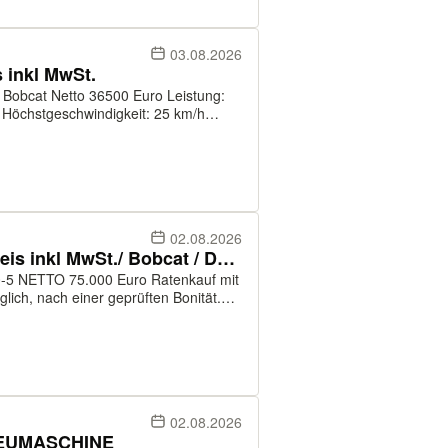
03.08.2026
s inkl MwSt.
uro Leistung:
l Höchstgeschwindigkeit: 25 km/h
5-14 r4 Hinterreifengröße: 15-19,5 r4
02.08.2026
Doosan Radlader DL200-5/ Preis inkl MwSt./ Bobcat / Develon
f mit
lich, nach einer geprüften Bonität.
02.08.2026
 NEUMASCHINE