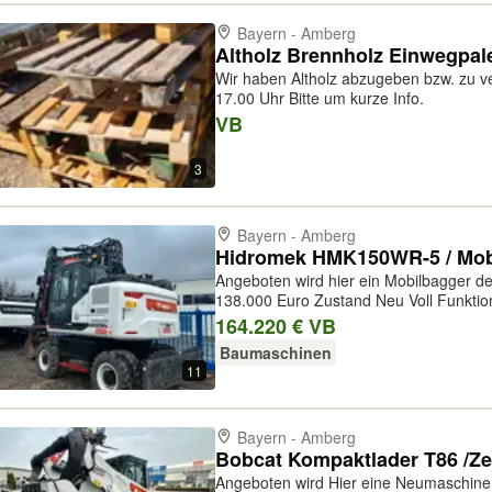
Bayern - Amberg
Altholz Brennholz Einwegpal
Wir haben Altholz abzugeben bzw. zu verschenken Abholung
17.00 Uhr Bitte um kurze Info.
VB
3
Bayern - Amberg
Hidromek HMK150WR-5 / Mobil
Angeboten wird hier ein Mobilbagger der F
138.000 Euro Zustand Neu Voll Funktionsfähig uns sofort Einsatzbereit Preis
OHNE Schnellwechsler Kraftstofftyp: Diesel Farbe: Weiß Betriebsgewicht:
164.220 € VB
16.950 kg Reifenzustand: 10...
Baumaschinen
11
Bayern - Amberg
Angeboten wird Hier eine Neumaschine der Firma