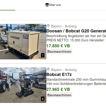
Über uns
Bayern - Amberg
Beschreibung Angeboten wir hier ein 
PREIS NETTO: 15.000 Euro Hersteller: Doosan Modell: G20 Baujahr: 2023
Zustand: Neu Leistung: 15 kW (20,39 PS) Ausst
17.850 € VB
Stufe 5 – Generator mit 19 KVA und...
Baumaschinen
7
Bayern - Amberg
Bobcat E17z
Standardmerkmale 230-mm-Gummiraupe
190-mm-Schildverbreiterungen Batterie
Steuerkonsolenverriegelung Gegengewi
27.965 € VB
Zusatzhydraulik Motorüberwachung mit 
Baumaschinen
8