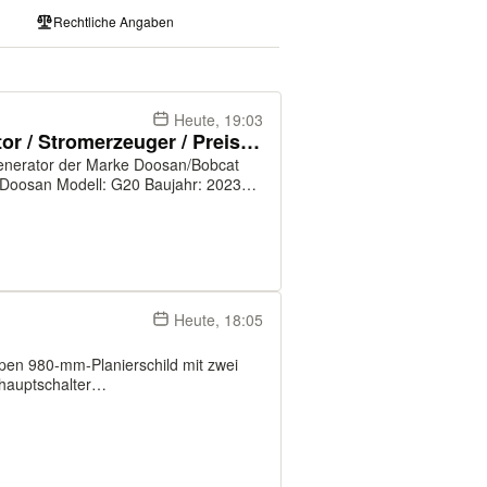
Rechtliche Angaben
Heute, 19:03
Doosan / Bobcat G20 Generator / Stromerzeuger / Preis inkl. Mwst
Generator der Marke Doosan/Bobcat
attung: UVV 1 x G20-CE –
Heute, 18:05
n 980-mm-Planierschild mit zwei
hauptschalter
cht Getränkehalter Doppelt wirkende
automatischer-Abschal...