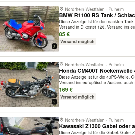
Nordrhein-Westfalen - Pulheim
BMW R1100 RS Tank / Schlac
Diese Anzeige ist für den nackten Tank
Versand in D kostet 12€. Versand ins e
Andere Teile dieses Motorrades bitte a
85 €
an Freunde, oder per PayPal plus...
Versand möglich
2
Nordrhein-Westfalen - Pulheim
Honda CM400T Nockenwelle 4
Diese Anzeige ist für die 43PS-Welle. G
Versand ins europäische Ausland auch 
Motorrades bitte anfragen! Bezahlung 
169 €
PayPal plus Gebühren, oder per...
Versand möglich
2
Nordrhein-Westfalen - Pulheim
Kawasaki Z1300 Gabel oder a
Diese Anzeige ist für die Gabel. Guter 