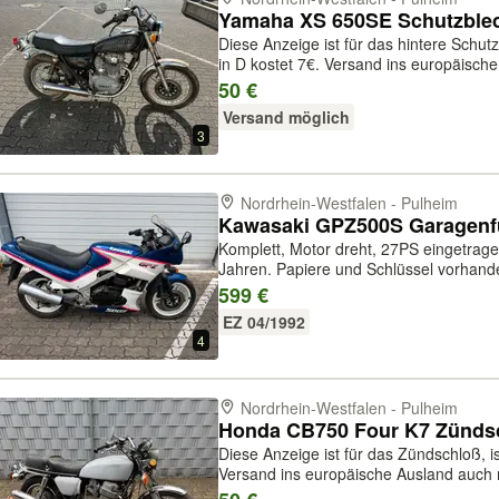
Yamaha XS 650SE Schutzblech
Diese Anzeige ist für das hintere Schu
in D kostet 7€. Versand ins europäisch
dieses Motorrades bitte anfragen! Bez
50 €
oder per PayPal plus Geb...
Versand möglich
3
Nordrhein-Westfalen - Pulheim
Kawasaki GPZ500S Garagen
Komplett, Motor dreht, 27PS eingetragen
Jahren. Papiere und Schlüssel vorhand
599 €
EZ 04/1992
4
Nordrhein-Westfalen - Pulheim
Honda CB750 Four K7 Zündsch
Diese Anzeige ist für das Zündschloß, is
Versand ins europäische Ausland auch 
Motorrades bitte anfragen! Bezahlung 