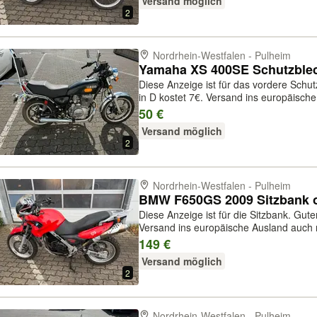
Versand möglich
2
Nordrhein-Westfalen - Pulheim
Yamaha XS 400SE Schutzblech
Diese Anzeige ist für das vordere Schu
in D kostet 7€. Versand ins europäisch
dieses Motorrades bitte anfragen! Bez
50 €
oder per PayPal plus Gebü...
Versand möglich
2
Nordrhein-Westfalen - Pulheim
BMW F650GS 2009 Sitzbank o
Diese Anzeige ist für die Sitzbank. Gute
Versand ins europäische Ausland auch 
Motorrades bitte anfragen! Bezahlung 
149 €
PayPal plus Gebühren, oder per S...
Versand möglich
2
Nordrhein-Westfalen - Pulheim