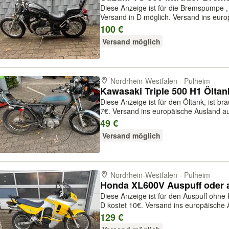
Diese Anzeige ist für die Bremspumpe , 
Versand in D möglich. Versand ins eur
Andere Teile dieses Motorrades bitte a
100 €
an Freunde, oder per PayPal plus ...
Versand möglich
Nordrhein-Westfalen - Pulheim
Kawasaki Triple 500 H1 Öltank
Diese Anzeige ist für den Öltank, ist br
7€. Versand ins europäische Ausland au
Motorrades bitte anfragen! Bezahlung 
49 €
PayPal plus Gebühren, ode...
Versand möglich
Nordrhein-Westfalen - Pulheim
Honda XL600V Auspuff oder a
Diese Anzeige ist für den Auspuff ohne
D kostet 10€. Versand ins europäische 
dieses Motorrades bitte anfragen! Bez
129 €
oder per PayPal plus Gebühre...