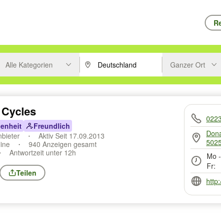
Re
Alle Kategorien
Ganzer Ort
ken um zu suchen, oder Vorschläge mit den Pfeiltasten nach oben/unt
PLZ oder Ort eingeben. Eingabetaste drücke
Suche im Umkreis 
 Cycles
022
enheit
Freundlich
Dona
nbieter
Aktiv Seit 17.09.2013
5025
line
940 Anzeigen gesamt
Antwortzeit unter 12h
Mo -
Fr:
Teilen
http