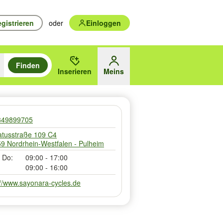
gistrieren
oder
Einloggen
Finden
en durchsuchen und mit Eingabetaste auswählen.
n um zu suchen, oder Vorschläge mit den Pfeiltasten nach oben/unten
Inserieren
Meins
des gewählten Orts oder PLZ
349899705
tusstraße 109 C4
9 Nordrhein-Westfalen - Pulheim
 Do:
09:00 - 17:00
09:00 - 16:00
://www.sayonara-cycles.de