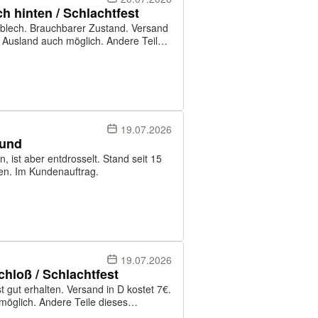
 hinten / Schlachtfest
tzblech. Brauchbarer Zustand. Versand
e Ausland auch möglich. Andere Teile
ahlung kann per PayPal an Freunde,
19.07.2026
fund
, ist aber entdrosselt. Stand seit 15
en. Im Kundenauftrag.
19.07.2026
loß / Schlachtfest
t gut erhalten. Versand in D kostet 7€.
möglich. Andere Teile dieses
kann per PayPal an Freunde, oder per