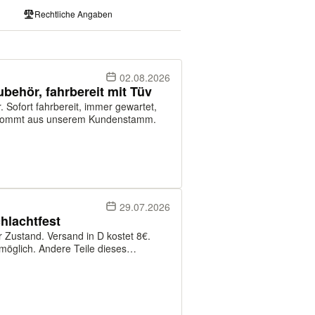
Rechtliche Angaben
02.08.2026
behör, fahrbereit mit Tüv
 Sofort fahrbereit, immer gewartet,
 Kommt aus unserem Kundenstamm.
29.07.2026
hlachtfest
r Zustand. Versand in D kostet 8€.
möglich. Andere Teile dieses
kann per PayPal an Freunde, oder per