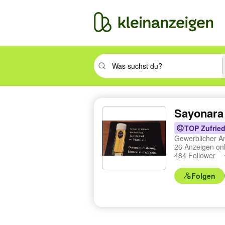
Suchbegriff eingeben. Eingabetaste drüc
Sayonara
TOP Zufried
Gewerblicher A
26 Anzeigen on
484 Follower
Folgen
Profilnavigation