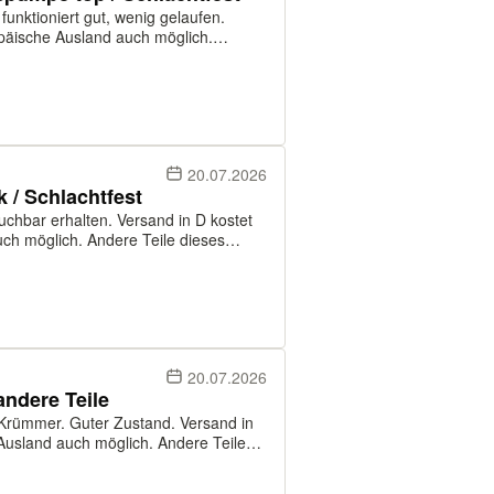
funktioniert gut, wenig gelaufen.
opäische Ausland auch möglich.
nfragen! Bezahlung kann per PayPal
20.07.2026
 / Schlachtfest
auchbar erhalten. Versand in D kostet
ch möglich. Andere Teile dieses
kann per PayPal an Freunde, oder per
20.07.2026
ndere Teile
 Krümmer. Guter Zustand. Versand in
Ausland auch möglich. Andere Teile
ahlung kann per PayPal an Freunde,