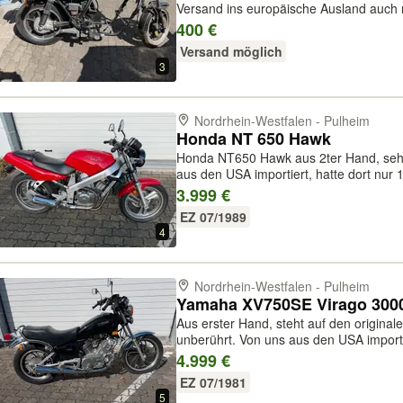
Versand ins europäische Ausland auch 
Motorrades bitte anfragen! Bezahlung 
400 €
PayPal plus Gebühren, oder per Sof...
Versand möglich
3
Nordrhein-Westfalen - Pulheim
Honda NT 650 Hawk
Honda NT650 Hawk aus 2ter Hand, sehr
aus den USA importiert, hatte dort nur 1
Sportmotorrad mit Alurahmen und Eina
3.999 €
die Schlaumeier: Papiere und Schlüs...
EZ 07/1989
4
Nordrhein-Westfalen - Pulheim
Yamaha XV750SE Virago 3000
Aus erster Hand, steht auf den originale
unberührt. Von uns aus den USA importie
neuen Reifen! Mwst ausweisbar.
4.999 €
EZ 07/1981
5