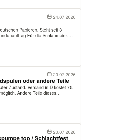
24.07.2026
eutschen Papieren. Steht seit 3
 Kundenauftrag Für die Schlaumeier:
nd sind sogar die richtigen für das
20.07.2026
spulen oder andere Teile
uter Zustand. Versand in D kostet 7€.
möglich. Andere Teile dieses
kann per PayPal an Freunde, oder per
20.07.2026
spumpe top / Schlachtfest