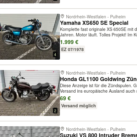
Nordrhein-Westfalen - Pulheim
Yamaha XS650 SE Special
Komplette fast originale XS 650SE mit d
Jahren. Motor läuft. Tolles Projekt! Im
Papiere und Schlüssel sind vorhanden, u
1.999 €
Fahrzeug! Noch etwas, erfa...
EZ 07/1978
4
Nordrhein-Westfalen - Pulheim
Honda GL1100 Goldwing Zünd
Diese Anzeige ist für die Zündspulen. G
Versand ins europäische Ausland auch 
Motorrades bitte anfragen! Bezahlung 
69 €
PayPal plus Gebühren, oder per...
Versand möglich
2
Nordrhein-Westfalen - Pulheim
Suzuki VS 800 Intruder Brem