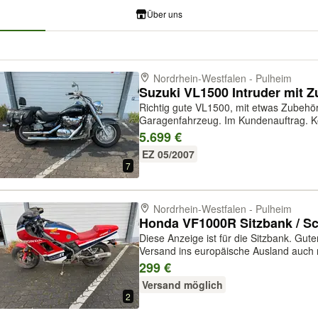
Über uns
Nordrhein-Westfalen - Pulheim
Suzuki VL1500 Intruder mit Zu
Richtig gute VL1500, mit etwas Zubehör.
Garagenfahrzeug. Im Kundenauftrag.
5.699 €
EZ 05/2007
7
Nordrhein-Westfalen - Pulheim
Honda VF1000R Sitzbank / Sc
Diese Anzeige ist für die Sitzbank. Gute
Versand ins europäische Ausland auch 
Motorrades bitte anfragen! Bezahlung 
299 €
PayPal plus Gebühren, oder per S...
Versand möglich
2