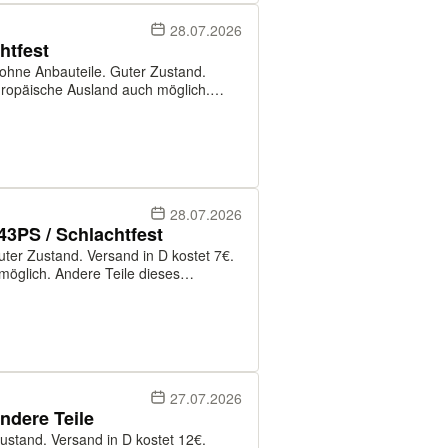
28.07.2026
htfest
 ohne Anbauteile. Guter Zustand.
uropäische Ausland auch möglich.
nfragen! Bezahlung kann per PayPal
28.07.2026
3PS / Schlachtfest
uter Zustand. Versand in D kostet 7€.
möglich. Andere Teile dieses
kann per PayPal an Freunde, oder per
27.07.2026
ndere Teile
Zustand. Versand in D kostet 12€.