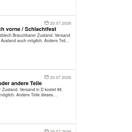
20.07.2026
 vorne / Schlachtfest
tzblech Brauchbarer Zustand. Versand
e Ausland auch möglich. Andere Teile
ahlung kann per PayPal an Freunde,
20.07.2026
der andere Teile
r Zustand. Versand in D kostet 8€.
möglich. Andere Teile dieses
kann per PayPal an Freunde, oder per
20.07.2026