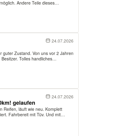
möglich. Andere Teile dieses
kann per PayPal an Freunde, oder per
24.07.2026
 guter Zustand. Von uns vor 2 Jahren
 Besitzer. Tolles handliches
rmschwinge. Im Kundenauftrag. Für
24.07.2026
km! gelaufen
n Reifen, läuft wie neu. Komplett
rt. Fahrbereit mit Tüv. Und mit