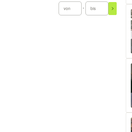
-
von
bis