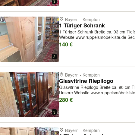
3
Bayern - Kempten
1 Türiger Schrank
1 Türiger Schrank Breite ca. 93 cm Tiefe ca. 53 cm Höhe ca. 191 cm Unsere
Website www.ruppelsmöbelkiste.de Seco
unseren Leistungen gehören auch Woh
140 €
sowie Umzüge und Transport
3
Bayern - Kempten
Glasvitrine Riepilogo
Glasvitrine Riepilogo Breite ca. 90 cm Tiefe ca. 44 cm Höhe ca. 195 cm
Unsere Website www.ruppelsmöbelkiste
unseren Leistungen gehören auch Woh
280 €
sowie Umzüge und Transporte. Zwisc...
3
Bayern - Kempten