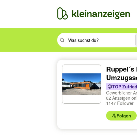
Suchbegriff eingeben. Eingabetaste drüc
Ruppel´s 
Umzugsse
TOP Zufried
Gewerblicher A
82 Anzeigen on
1147 Follower
Folgen
Profilnavigation