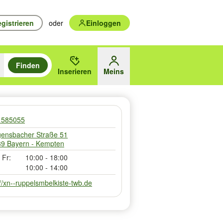
gistrieren
oder
Einloggen
Finden
en durchsuchen und mit Eingabetaste auswählen.
n um zu suchen, oder Vorschläge mit den Pfeiltasten nach oben/unten
Inserieren
Meins
des gewählten Orts oder PLZ
1585055
ensbacher Straße 51
9 Bayern - Kempten
 Fr:
10:00 - 18:00
10:00 - 14:00
://xn--ruppelsmbelkiste-twb.de