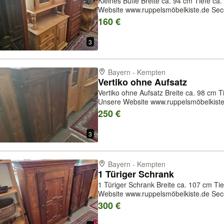
Kleines Büffe Breite ca. 94 cm Tiefe ca. 48 cm Höhe ca. 182 cm Unsere
Website www.ruppelsmöbelkiste.de Seco
unseren Leistungen gehören auch Woh
160 €
sowie Umzüge und Tran
3
Bayern - Kempten
Vertiko ohne Aufsatz
Vertiko ohne Aufsatz Breite ca. 98 cm Tiefe ca. 48 cm Höhe ca. 136 cm
Unsere Website www.ruppelsmöbelkiste
unseren Leistungen gehören auch Woh
250 €
sowie Umzüge und Transporte. Zwis
3
Bayern - Kempten
1 Türiger Schrank
1 Türiger Schrank Breite ca. 107 cm Tiefe ca. 44 cm Höhe ca. 148 cm Unsere
Website www.ruppelsmöbelkiste.de Seco
unseren Leistungen gehören auch Woh
300 €
sowie Umzüge und Transporte