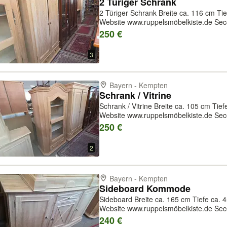
2 Türiger Schrank
2 Türiger Schrank Breite ca. 116 cm Tiefe
Website www.ruppelsmöbelkiste.de Seco
unseren Leistungen gehören auch Woh
250 €
sowie Umzüge und Transport
3
Bayern - Kempten
Schrank / Vitrine
Schrank / Vitrine Breite ca. 105 cm Tiefe ca. 53 cm Höhe ca. 188 cm Unsere
Website www.ruppelsmöbelkiste.de Seco
unseren Leistungen gehören auch Woh
250 €
sowie Umzüge und Transporte
2
Bayern - Kempten
Sideboard Kommode
Sideboard Breite ca. 165 cm Tiefe ca. 45 cm Höhe ca. 95,5 cm Unsere
Website www.ruppelsmöbelkiste.de Seco
unseren Leistungen gehören auch Woh
240 €
sowie Umzüge und Tr