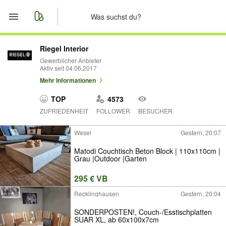
Start
Riegel Interior
Gewerblicher Anbieter
Aktiv seit 04.06.2017
Merkliste
Mehr Informationen
Nachrichten
TOP
4573
ZUFRIEDENHEIT
FOLLOWER
BESUCHER
Anzeige aufgeben
Wesel
Gestern, 20:07
Matodi Couchtisch Beton Block | 110x110cm |
Grau |Outdoor |Garten
295 € VB
Recklinghausen
Gestern, 20:04
SONDERPOSTEN!, Couch-/Esstischplatten
SUAR XL, ab 60x100x7cm