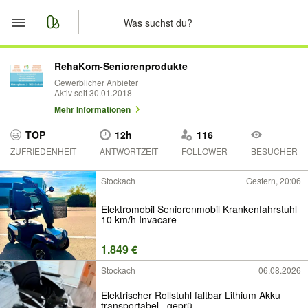
Start
RehaKom-Seniorenprodukte
Gewerblicher Anbieter
Aktiv seit 30.01.2018
Merkliste
Mehr Informationen
Nachrichten
TOP
12h
116
ZUFRIEDENHEIT
ANTWORTZEIT
FOLLOWER
BESUCHER
Anzeige aufgeben
Stockach
Gestern, 20:06
Elektromobil Seniorenmobil Krankenfahrstuhl
10 km/h Invacare
1.849 €
Stockach
06.08.2026
Elektrischer Rollstuhl faltbar Lithium Akku
transportabel , geprü