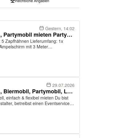
Rechtliche Angaben
Gestern, 14:02
Ausschankwagen, Bierwagen, Partymobil mieten Partydreirad
en Lieferumfang: 1x
Ampelschirm mit 3 Meter
fen (Co2 Flasche ist nicht
Liter Bierfas...
29.07.2026
Ausschankwagen, Bierwagen, Biermobil, Partymobil, Langzeitmieten
l, einfach & flexibel mieten Du bist
alter, betreibst einen Eventservice
m Vermieten anbieten? Dann bist du