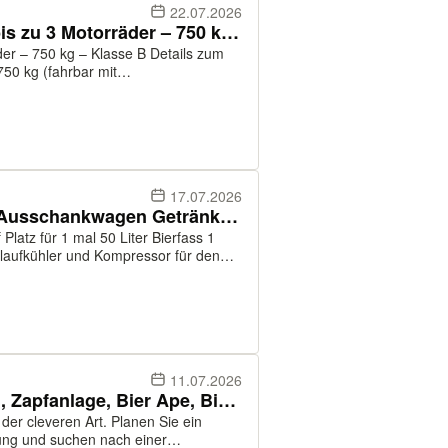
22.07.2026
Motorradanhänger mieten – bis zu 3 Motorräder – 750 kg – Klasse B
0 kg – Klasse B Details zum
 Geschwindigkeit: 80 km Für bis zu 3
rst...
17.07.2026
kleiner Bierwagen Biermobil Ausschankwagen Getränkewagen Party
Platz für 1 mal 50 Liter Bierfass 1
hlaufkühler und Kompressor für den
nen Leuchtprogammen Sonnen-
11.07.2026
Bierwagen, Ausschankwagen, Zapfanlage, Bier Ape, Biertheke mieten
en Art. Planen Sie ein
ung und suchen nach einer