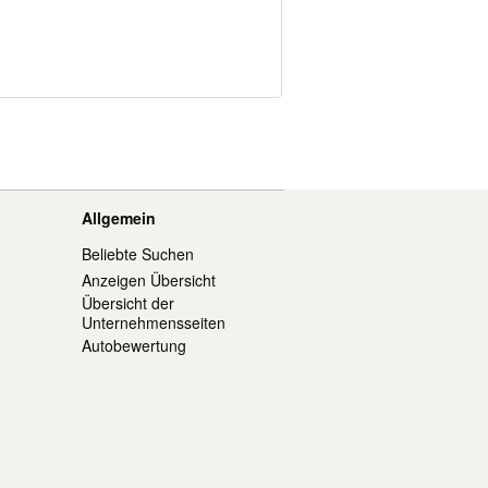
n unvergesslichen Genuss zu bieten?
Allgemein
Beliebte Suchen
Anzeigen Übersicht
Übersicht der
Unternehmensseiten
Autobewertung