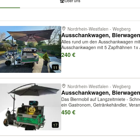
Über uns
Nordrhein-Westfalen - Wegberg
Alles rund um den Ausschankwagen mit 5 Zapfhähn
Ausschankwagen mit 5 Zapfhähnen 1x 
Durchmesser 1x Kompressor zum Bierzap
240 €
erforderlich) Bierfasskühler für 1 mal 50 
11
Nordrhein-Westfalen - Wegberg
Das Biermobil auf Langzeitmiete - Schnel
ein Gastronom, Getränkehändler, Veranst
oder möchtest das Biermobil selbst zu
450 €
hier genau Richtig! D...
17