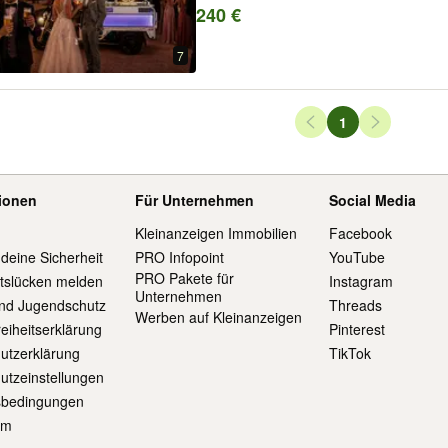
einzigartigen Möglichkeit, Ihren Gäste
240 €
Lieferumfang: 1x Biermobil mit 2 Za...
7
Seiten-Navigation
1
Seite
tionen
Für Unternehmen
Social Media
Kleinanzeigen Immobilien
Facebook
 deine Sicherheit
PRO Infopoint
YouTube
PRO Pakete für
itslücken melden
Instagram
Unternehmen
und Jugendschutz
Threads
Werben auf Kleinanzeigen
reiheitserklärung
Pinterest
utzerklärung
TikTok
utzeinstellungen
sbedingungen
um