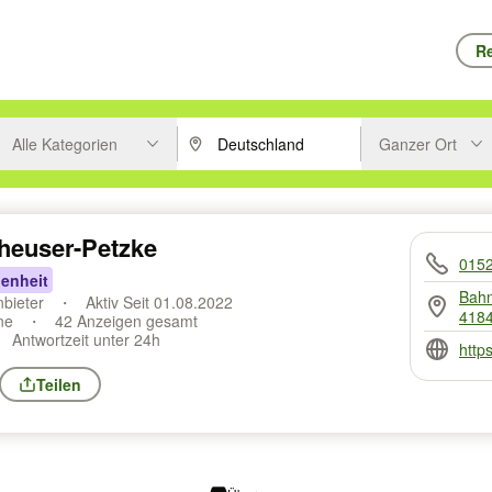
Re
Alle Kategorien
Ganzer Ort
ken um zu suchen, oder Vorschläge mit den Pfeiltasten nach oben/unt
PLZ oder Ort eingeben. Eingabetaste drücke
Suche im Umkreis 
heuser-Petzke
015
enheit
Bahn
nbieter
Aktiv Seit 01.08.2022
4184
ine
42 Anzeigen gesamt
Antwortzeit unter 24h
http
Teilen