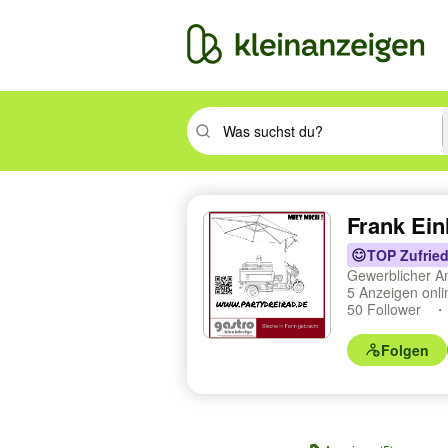
Suchbegriff eingeben. Eingabetaste drüc
Frank Ein
TOP Zufried
Gewerblicher A
5 Anzeigen onl
50 Follower
Folgen
Profilnavigation