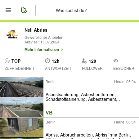
Start
Nell Abriss
Gewerblicher Anbieter
Aktiv seit 15.07.2024
Merkliste
Mehr Informationen
Nachrichten
TOP
12h
128
ZUFRIEDENHEIT
ANTWORTZEIT
FOLLOWER
BESUCHER
Anzeige aufgeben
Berlin
Heute, 06:04
Asbestsanierung, Asbest entfernen,
Schadstoffsanierung, Asbestzement,
Asbestkleber, Floor-Flex, Asbestdächer,
Asbestfassaden
VB
Berlin
Heute, 06:04
Abriss, Abbrucharbeiten, Abrissfirma Berlin,