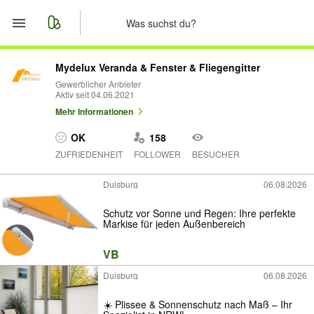
Start
Mydelux Veranda & Fenster & Fliegengitter
Gewerblicher Anbieter
Aktiv seit 04.06.2021
Merkliste
Mehr Informationen
Nachrichten
OK
158
ZUFRIEDENHEIT
FOLLOWER
BESUCHER
Anzeige aufgeben
Duisburg
06.08.2026
Schutz vor Sonne und Regen: Ihre perfekte
Markise für jeden Außenbereich
VB
Duisburg
06.08.2026
☀️ Plissee & Sonnenschutz nach Maß – Ihr