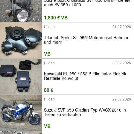
auch SV 650 / 1000
1.800 € VB
Hilden
31.07.2026
Triumph Sprint ST 955i Motordeckel Rahmen
und mehr
VB
Hilden
30.07.2026
Kawasaki EL 250 / 252 B Eliminator Elektrik
Restteile Konvolut
80 €
Hilden
29.07.2026
Suzuki SVF 650 Gladius Typ WVCX 2010 in
Teilen zu verkaufen
VB