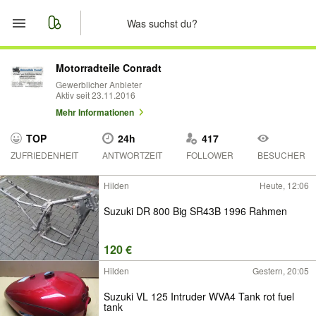
Start
Motorradteile Conradt
Gewerblicher Anbieter
Aktiv seit 23.11.2016
Merkliste
Mehr Informationen
Nachrichten
TOP
24h
417
ZUFRIEDENHEIT
ANTWORTZEIT
FOLLOWER
BESUCHER
Anzeige aufgeben
Hilden
Heute, 12:06
Suzuki DR 800 Big SR43B 1996 Rahmen
120 €
Hilden
Gestern, 20:05
Suzuki VL 125 Intruder WVA4 Tank rot fuel
tank