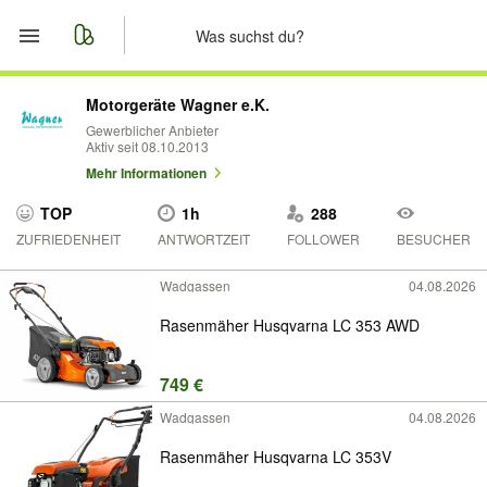
Start
Motorgeräte Wagner e.K.
Gewerblicher Anbieter
Aktiv seit 08.10.2013
Merkliste
Mehr Informationen
Nachrichten
TOP
1h
288
ZUFRIEDENHEIT
ANTWORTZEIT
FOLLOWER
BESUCHER
Anzeige aufgeben
Wadgassen
04.08.2026
Rasenmäher Husqvarna LC 353 AWD
749 €
Wadgassen
04.08.2026
Rasenmäher Husqvarna LC 353V