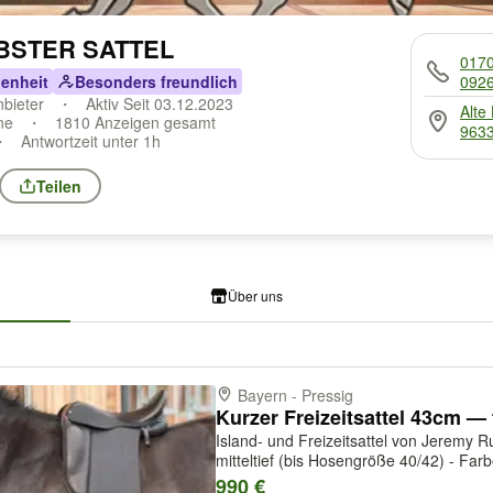
EBSTER SATTEL
017
enheit
Besonders freundlich
092
nbieter
Aktiv Seit 03.12.2023
Alte
ine
1810 Anzeigen gesamt
9633
Antwortzeit unter 1h
Teilen
Über uns
Bayern - Pressig
Island- und Freizeitsattel von Jeremy R
mitteltief (bis Hosengröße 40/42) - Far
Nubuk, Echtleder - breit taillierter Holz
990 €