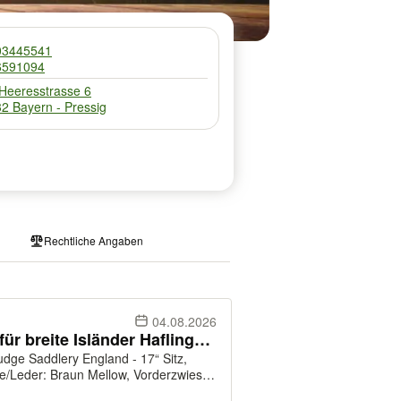
03445541
6591094
 Heeresstrasse 6
2 Bayern - Pressig
Rechtliche Angaben
04.08.2026
Kurzer Freizeitsattel 43cm — für breite Isländer Haflinger Tinker Fjord Welsh Cob Konik Norweger Noriker Reitpony Islandpferd, Islandsattel Töltsattel Isländersattel VS Dressursattel Ponysattel 17“ XW
udge Saddlery England - 17“ Sitz,
be/Leder: Braun Mellow, Vorderzwiesel
/Stahlfederbaum mit extraweiter