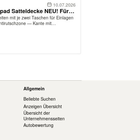
10.07.2026
Quittpad Korrektur Pad Sattelpad Satteldecke NEU! Für Islandsattel Dressursattel VS Vielseitigkeitssattel Freizeitsattel Wanderreitsattel Gangpferdesattel Töltsattel baumloser Sattel Reitpad 17" 17,5"
iten mit je zwei Taschen für Einlagen
ntirutschzone — Kante mit
um Schutz gegen Haarbruch und
d:...
Allgemein
Beliebte Suchen
Anzeigen Übersicht
Übersicht der
Unternehmensseiten
Autobewertung