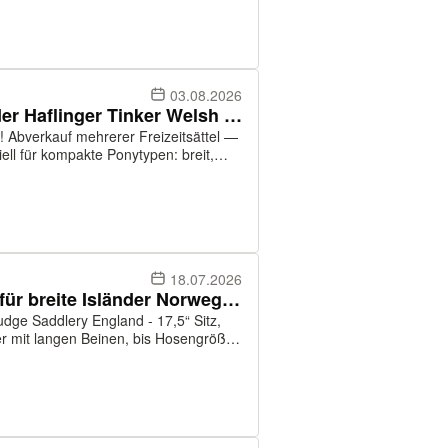
03.08.2026
Sättel für breite Ponys: Isländer Haflinger Tinker Welsh Cob Fjord Konik Norweger Noriker Fellpony Islandpferd Freizeitpferd Reitpony Wallach Stute Reitbeteiligung kurzer Islandsattel VS 17, 17,5, 18"
Abverkauf mehrerer Freizeitsättel —
ell für kompakte Ponytypen: breit,
 Probeversand . Rechnung vom Händler
18.07.2026
Kurzer Freizeitsattel 45cm — für breite Isländer Norweger Tinker Welsh Cob Kaltblut Haflinger Noriker Friese Konik Islandpferd Freizeitpferd VS Wanderreitsattel Islandsattel Dressursattel 17,5“ 18“ XW
udge Saddlery England - 17,5“ Sitz,
eiter mit langen Beinen, bis Hosengröße
 Breit taillierter Holz/Stahlfederbaum