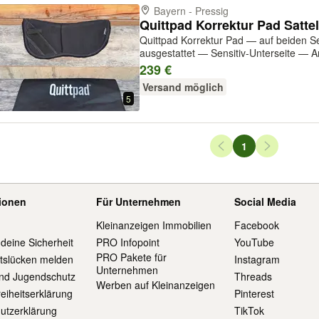
Bayern - Pressig
Quittpad Korrektur Pad — auf beiden Se
ausgestattet — Sensitiv-Unterseite — A
kuscheligem Sensitiv unterpolstert, z
239 €
Scheuerstellen Maße siehe Fotos Zustan
Versand möglich
5
Seiten-Navigation
1
Seite
tionen
Für Unternehmen
Social Media
Kleinanzeigen Immobilien
Facebook
 deine Sicherheit
PRO Infopoint
YouTube
PRO Pakete für
itslücken melden
Instagram
Unternehmen
und Jugendschutz
Threads
Werben auf Kleinanzeigen
reiheitserklärung
Pinterest
utzerklärung
TikTok