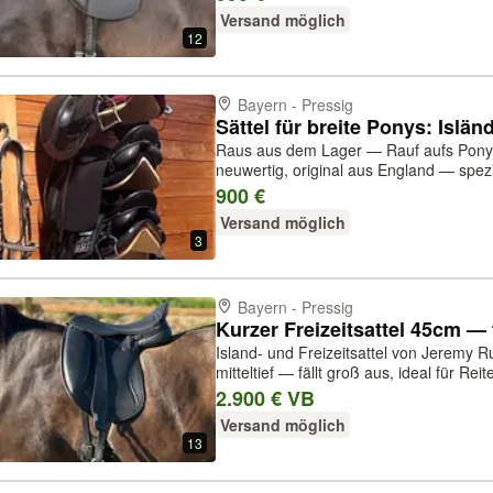
Kammer: passt auf kräfti...
Versand möglich
12
Bayern - Pressig
Raus aus dem Lager — Rauf aufs Pony! 
neuwertig, original aus England — spezi
rund, wenig Widerrist Preise: ab 900€
900 €
PayPal Ratenzahlung ✏️ Int...
Versand möglich
3
Bayern - Pressig
Island- und Freizeitsattel von Jeremy R
mitteltief — fällt groß aus, ideal für R
42/44 - Farbe/Leder: Schwarz doubliert -
2.900 € VB
mit extra-ext...
Versand möglich
13