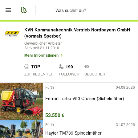
Start
KVN Kommunaltechnik Vertrieb Nordbayern GmbH
(vormals Sperber)
Merkliste
Gewerblicher Anbieter
Aktiv seit 21.11.2016
Mehr Informationen
Nachrichten
TOP
199
Anzeige aufgeben
ZUFRIEDENHEIT
FOLLOWER
BESUCHER
Fürth
04.08.2026
Ferrari Turbo V50 Cruiser (Sichelmäher)
53.550 €
Fürth
31.07.2026
Hayter TM739 Spindelmäher