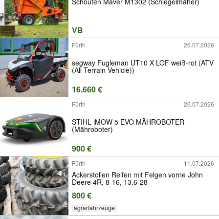
Schouten Maver M1302 (Schlegelmäher)
VB
Fürth
26.07.2026
segway Fugleman UT10 X LOF weiß-rot (ATV
(All Terrain Vehicle))
16.660 €
Fürth
26.07.2026
STIHL iMOW 5 EVO MÄHROBOTER
(Mähroboter)
900 €
Fürth
11.07.2026
Ackerstollen Reifen mit Felgen vorne John
Deere 4R, 8-16, 13.6-28
800 €
agrarfahrzeuge