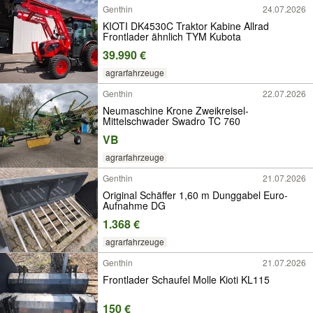
Genthin
24.07.2026
KIOTI DK4530C Traktor Kabine Allrad
Frontlader ähnlich TYM Kubota
39.990 €
agrarfahrzeuge
Genthin
22.07.2026
Neumaschine Krone Zweikreisel-
Mittelschwader Swadro TC 760
VB
agrarfahrzeuge
Genthin
21.07.2026
Original Schäffer 1,60 m Dunggabel Euro-
Aufnahme DG
1.368 €
agrarfahrzeuge
Genthin
21.07.2026
Frontlader Schaufel Molle Kioti KL115
150 €