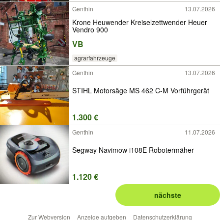
Genthin
13.07.2026
Krone Heuwender Kreiselzettwender Heuer
Vendro 900
VB
agrarfahrzeuge
Genthin
13.07.2026
STIHL Motorsäge MS 462 C-M Vorführgerät
1.300 €
Genthin
11.07.2026
Segway Navimow i108E Robotermäher
1.120 €
nächste
Zur Webversion
Anzeige aufgeben
Datenschutzerklärung