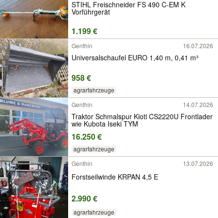
STIHL Freischneider FS 490 C-EM K
Vorführgerät
1.199 €
Genthin
16.07.2026
Universalschaufel EURO 1,40 m, 0,41 m³
958 €
agrarfahrzeuge
Genthin
14.07.2026
Traktor Schmalspur Kioti CS2220U Frontlader
wie Kubota Iseki TYM
16.250 €
agrarfahrzeuge
Genthin
13.07.2026
Forstseilwinde KRPAN 4,5 E
2.990 €
agrarfahrzeuge