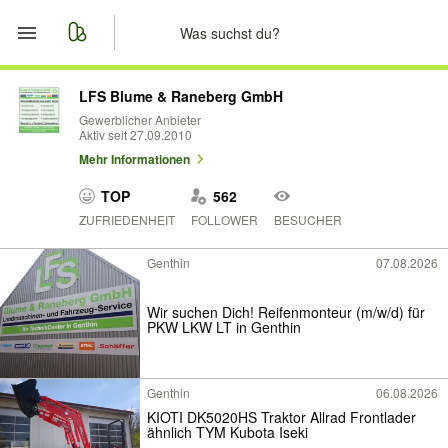
Start
LFS Blume & Raneberg GmbH
Gewerblicher Anbieter
Aktiv seit 27.09.2010
Merkliste
Mehr Informationen
Nachrichten
TOP
562
ZUFRIEDENHEIT
FOLLOWER
BESUCHER
Anzeige aufgeben
Genthin
07.08.2026
Wir suchen Dich! Reifenmonteur (m/w/d) für
PKW LKW LT in Genthin
Genthin
06.08.2026
KIOTI DK5020HS Traktor Allrad Frontlader
ähnlich TYM Kubota Iseki