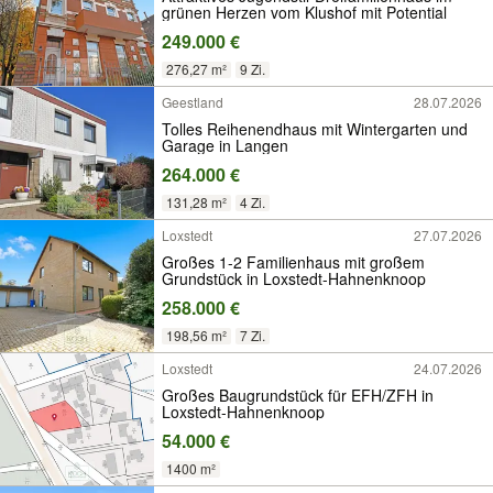
grünen Herzen vom Klushof mit Potential
249.000 €
276,27 m²
9 Zi.
Geestland
28.07.2026
Tolles Reihenendhaus mit Wintergarten und
Garage in Langen
264.000 €
131,28 m²
4 Zi.
Loxstedt
27.07.2026
Großes 1-2 Familienhaus mit großem
Grundstück in Loxstedt-Hahnenknoop
258.000 €
198,56 m²
7 Zi.
Loxstedt
24.07.2026
Großes Baugrundstück für EFH/ZFH in
Loxstedt-Hahnenknoop
54.000 €
1400 m²