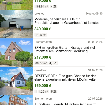
319.000 €
161,94 m²
4 Zi.
Loxstedt
Heute, 09:30
Moderne, beheizbare Halle für
Produktion/Lage im Gewerbegebiet Loxstedt
849.000 €
1125 m²
Bremerhaven
03.08.2026
EFH mit großen Garten, Garage und viel
Potenzial am Schiffdorfer Grenzweg
217.000 €
86,77 m²
4,5 Zi.
Geestland
31.07.2026
RESERVIERT > Eine gute Chance für das
eigene Eigenheim mit vielen Möglichkeiten
169.000 €
114,29 m²
5 Zi.
Bremerhaven
29.07.2026
Attraktives Jugendstil-Dreifamilienhaus im