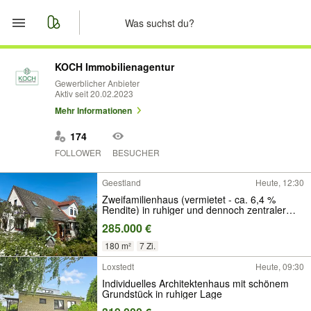
Start
KOCH Immobilienagentur
Gewerblicher Anbieter
Aktiv seit 20.02.2023
Merkliste
Mehr Informationen
Nachrichten
174
FOLLOWER
BESUCHER
Anzeige aufgeben
Geestland
Heute, 12:30
Zweifamilienhaus (vermietet - ca. 6,4 %
Rendite) in ruhiger und dennoch zentraler
Lage von Langen
285.000 €
180 m²
7 Zi.
Loxstedt
Heute, 09:30
Individuelles Architektenhaus mit schönem
Grundstück in ruhiger Lage