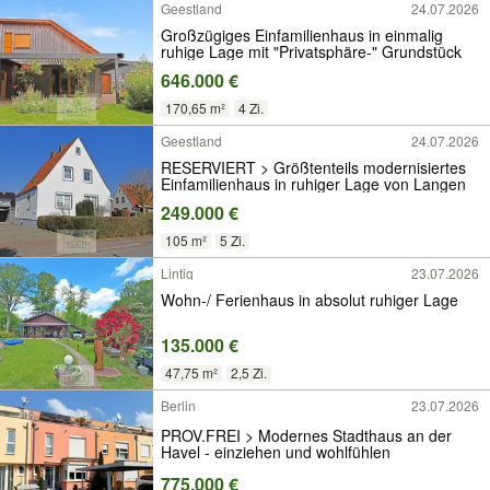
Geestland
24.07.2026
Großzügiges Einfamilienhaus in einmalig
ruhige Lage mit "Privatsphäre-" Grundstück
646.000 €
170,65 m²
4 Zi.
Geestland
24.07.2026
RESERVIERT > Größtenteils modernisiertes
Einfamilienhaus in ruhiger Lage von Langen
249.000 €
105 m²
5 Zi.
Lintig
23.07.2026
Wohn-/ Ferienhaus in absolut ruhiger Lage
135.000 €
47,75 m²
2,5 Zi.
Berlin
23.07.2026
PROV.FREI > Modernes Stadthaus an der
Havel - einziehen und wohlfühlen
775.000 €