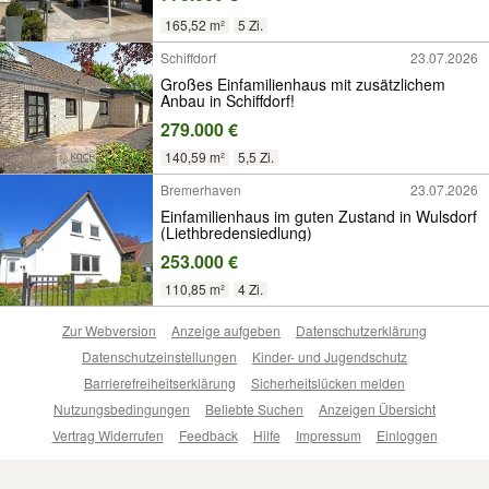
165,52 m²
5 Zi.
Schiffdorf
23.07.2026
Großes Einfamilienhaus mit zusätzlichem
Anbau in Schiffdorf!
279.000 €
140,59 m²
5,5 Zi.
Bremerhaven
23.07.2026
Einfamilienhaus im guten Zustand in Wulsdorf
(Liethbredensiedlung)
253.000 €
110,85 m²
4 Zi.
Zur Webversion
Anzeige aufgeben
Datenschutzerklärung
Datenschutzeinstellungen
Kinder- und Jugendschutz
Barrierefreiheitserklärung
Sicherheitslücken melden
Nutzungsbedingungen
Beliebte Suchen
Anzeigen Übersicht
Vertrag Widerrufen
Feedback
Hilfe
Impressum
Einloggen