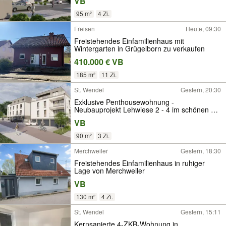
VB
95 m²
4 Zi.
Freisen
Heute, 09:30
Freistehendes Einfamilienhaus mit
Wintergarten in Grügelborn zu verkaufen
410.000 € VB
185 m²
11 Zi.
St. Wendel
Gestern, 20:30
Exklusive Penthousewohnung -
Neubauprojekt Lehwiese 2 - 4 im schönen St.
Wendel
VB
90 m²
3 Zi.
Merchweiler
Gestern, 18:30
Freistehendes Einfamilienhaus in ruhiger
Lage von Merchweiler
VB
130 m²
4 Zi.
St. Wendel
Gestern, 15:11
Kernsanierte 4-ZKB-Wohnung in