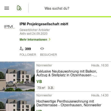
Start
IPM Projektgesellschaft mbH
Gewerblicher Anbieter
Aktiv seit 24.09.2020
Merkliste
Mehr Informationen
Nachrichten
399
FOLLOWER
BESUCHER
Anzeige aufgeben
Nonnweiler
Heute, 16:30
Exklusive Neubauwohnung mit Balkon,
Aufzug & Stellplatz in Otzenhausen -
barrierefrei
VB
73 m²
3 Zi.
Nonnweiler
Heute, 14:30
Hochwertige Penthousewohnung mit
Dachterrasse - Otzenhausen, Nonnweiler