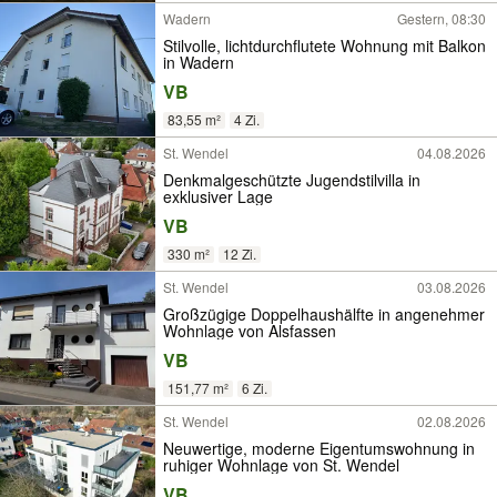
Wadern
Gestern, 08:30
Stilvolle, lichtdurchflutete Wohnung mit Balkon
in Wadern
VB
83,55 m²
4 Zi.
St. Wendel
04.08.2026
Denkmalgeschützte Jugendstilvilla in
exklusiver Lage
VB
330 m²
12 Zi.
St. Wendel
03.08.2026
Großzügige Doppelhaushälfte in angenehmer
Wohnlage von Alsfassen
VB
151,77 m²
6 Zi.
St. Wendel
02.08.2026
Neuwertige, moderne Eigentumswohnung in
ruhiger Wohnlage von St. Wendel
VB