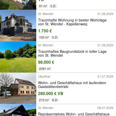
91 m²
3 Zi.
St. Wendel
01.08.2026
Traumhafte Wohnung in bester Wohnlage
von St. Wendel - Kapellenweg
1.750 €
150 m²
5 Zi.
St. Wendel
01.08.2026
Traumhaftes Baugrundstück in toller Lage
von St. Wendel
98.000 €
2391 m²
Oberthal
31.07.2026
Wohn- und Geschäftshaus mit laufendem
Gaststättenbetrieb
280.000 € VB
215 m²
8 Zi.
St. Wendel
28.07.2026
Repräsentatives Wohn- und Geschäftshaus