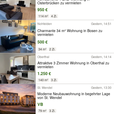
Osterbrücken zu vermieten
950 €
114 m²
4 Zi.
Nohfelden
Gestern, 14:51
Charmante 34 m² Wohnung in Bosen zu
vermieten
500 €
34 m²
2 Zi.
Oberthal
Gestern, 14:14
Attraktive 3 Zimmer Wohnung in Oberthal zu
vermieten
1.250 €
140 m²
3 Zi.
St. Wendel
Gestern, 13:30
Moderne Neubauwohnung in begehrter Lage
von St. Wendel
VB
79 m²
3 Zi.