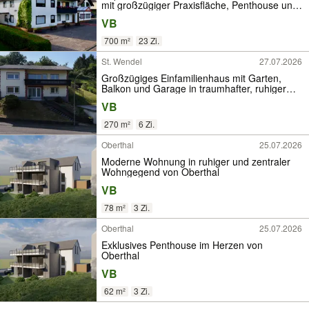
mit großzügiger Praxisfläche, Penthouse und
Ferienwohnung auf 1.600 m² Grundstück in
VB
Bliesen
700 m²
23 Zi.
St. Wendel
27.07.2026
Großzügiges Einfamilienhaus mit Garten,
Balkon und Garage in traumhafter, ruhiger
Wohnlage
VB
270 m²
6 Zi.
Oberthal
25.07.2026
Moderne Wohnung in ruhiger und zentraler
Wohngegend von Oberthal
VB
78 m²
3 Zi.
Oberthal
25.07.2026
Exklusives Penthouse im Herzen von
Oberthal
VB
62 m²
3 Zi.