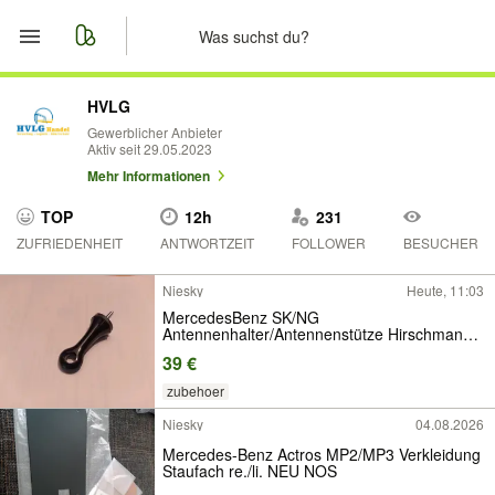
Start
HVLG
Gewerblicher Anbieter
Aktiv seit 29.05.2023
Merkliste
Mehr Informationen
Nachrichten
TOP
12h
231
ZUFRIEDENHEIT
ANTWORTZEIT
FOLLOWER
BESUCHER
Anzeige aufgeben
Niesky
Heute, 11:03
MercedesBenz SK/NG
Antennenhalter/Antennenstütze Hirschmann
NEU
39 €
zubehoer
Niesky
04.08.2026
Mercedes-Benz Actros MP2/MP3 Verkleidung
Staufach re./li. NEU NOS