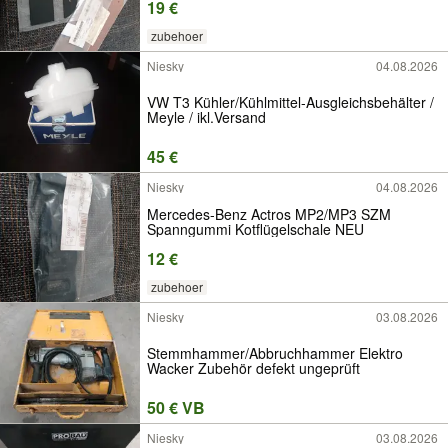
19 €
zubehoer
Niesky
04.08.2026
VW T3 Kühler/Kühlmittel-Ausgleichsbehälter /
Meyle / ikl.Versand
45 €
Niesky
04.08.2026
Mercedes-Benz Actros MP2/MP3 SZM
Spanngummi Kotflügelschale NEU
12 €
zubehoer
Niesky
03.08.2026
Stemmhammer/Abbruchhammer Elektro
Wacker Zubehör defekt ungeprüft
50 € VB
Niesky
03.08.2026