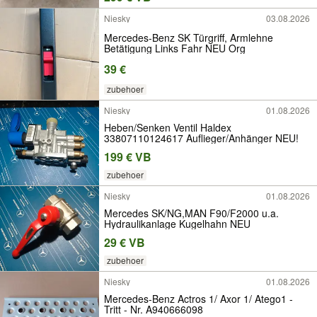
Niesky
03.08.2026
Mercedes-Benz SK Türgriff, Armlehne
Betätigung Links Fahr NEU Org
39 €
zubehoer
Niesky
01.08.2026
Heben/Senken Ventil Haldex
33807110124617 Auflieger/Anhänger NEU!
199 € VB
zubehoer
Niesky
01.08.2026
Mercedes SK/NG,MAN F90/F2000 u.a.
Hydraulikanlage Kugelhahn NEU
29 € VB
zubehoer
Niesky
01.08.2026
Mercedes-Benz Actros 1/ Axor 1/ Atego1 -
Tritt - Nr. A940666098