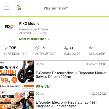
Start
FIXO Mobile
Gewerblicher Anbieter
Aktiv seit 01.02.2026
Merkliste
Mehr Informationen
Nachrichten
TOP
3h
41
ZUFRIEDENHEIT
ANTWORTZEIT
FOLLOWER
BESUCHER
Anzeige aufgeben
Düren
Gestern, 21:06
E-Scooter Reifenwechsel & Reparatur Mobiler
Service Düren +200km
99 € VB
Düren
02.08.2026
E-Scooter Elektronik Reparatur ab 49€ |
Diagnose & Fehleranalyse