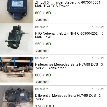
ZF EST54 Intarder Steuerung 6070010004
MAN TGX TGS Traxon
800 € VB
zubehoer
Brüsewitz
07.08.2026
PTO Nebenantrieb ZF NH4 C 6090042024 für
MAN LKW
250 € VB
zubehoer
Brüsewitz
07.08.2026
Hinterachse Mercedes-Benz HL7/55 DCS-13
748.260 Achskörper
600 € VB
zubehoer
Brüsewitz
07.08.2026
Differential Mercedes-Benz HL7/55 DCS-13
748.260
1.200 € VB