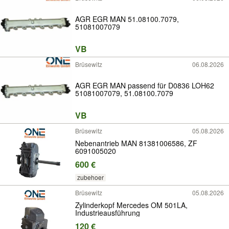
AGR EGR MAN 51.08100.7079,
51081007079
VB
Brüsewitz
06.08.2026
AGR EGR MAN passend für D0836 LOH62
51081007079, 51.08100.7079
VB
Brüsewitz
05.08.2026
Nebenantrieb MAN 81381006586, ZF
6091005020
600 €
zubehoer
Brüsewitz
05.08.2026
Zylinderkopf Mercedes OM 501LA,
Industrieausführung
120 €