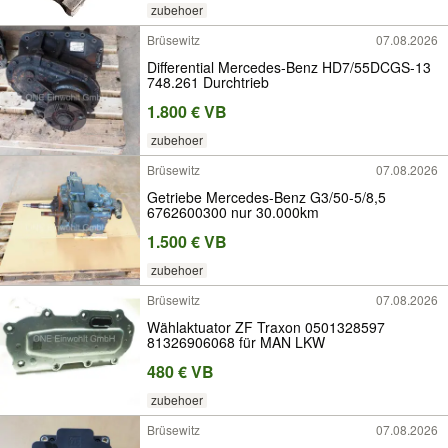
zubehoer
Brüsewitz
07.08.2026
Differential Mercedes-Benz HD7/55DCGS-13
748.261 Durchtrieb
1.800 € VB
zubehoer
Brüsewitz
07.08.2026
Getriebe Mercedes-Benz G3/50-5/8,5
6762600300 nur 30.000km
1.500 € VB
zubehoer
Brüsewitz
07.08.2026
Wählaktuator ZF Traxon 0501328597
81326906068 für MAN LKW
480 € VB
zubehoer
Brüsewitz
07.08.2026