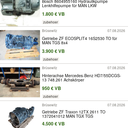
Bosch 8604955160 Hydraulikpumpe
Lenkhilfepumpe für MAN LKW
1.800 € VB
zubehoer
Brüsewitz
07.08.2026
Getriebe ZF ECOSPLIT4 16S2530 TO für
MAN TGS 8x4
3.900 € VB
zubehoer
Brüsewitz
07.08.2026
Hinterachse Mercedes-Benz HD7/55DCGS-
13 748.261 Achskörper
950 € VB
zubehoer
Brüsewitz
07.08.2026
Getriebe ZF Traxon 12TX 2611 TO
1372041012 MAN TGX TGS
4.500 € VB