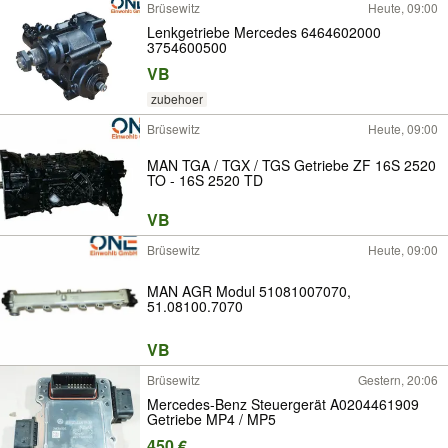
Brüsewitz
Heute, 09:00
Lenkgetriebe Mercedes 6464602000
3754600500
VB
zubehoer
Brüsewitz
Heute, 09:00
MAN TGA / TGX / TGS Getriebe ZF 16S 2520
TO - 16S 2520 TD
VB
Brüsewitz
Heute, 09:00
MAN AGR Modul 51081007070,
51.08100.7070
VB
Brüsewitz
Gestern, 20:06
Mercedes-Benz Steuergerät A0204461909
Getriebe MP4 / MP5
450 €