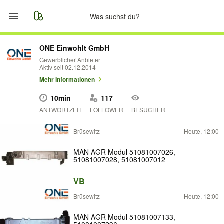
Start
ONE Einwohlt GmbH
Gewerblicher Anbieter
Aktiv seit 02.12.2014
Merkliste
Mehr Informationen
Nachrichten
10min
117
ANTWORTZEIT
FOLLOWER
BESUCHER
Anzeige aufgeben
Brüsewitz
Heute, 12:00
MAN AGR Modul 51081007026,
51081007028, 51081007012
VB
Brüsewitz
Heute, 12:00
MAN AGR Modul 51081007133,