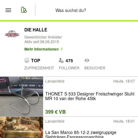
Start
DIE HALLE
Gewerblicher Anbieter
Aktiv seit 08.06.2015
Merkliste
Mehr Informationen
Nachrichten
TOP
475
ZUFRIEDENHEIT
FOLLOWER
BESUCHER
Anzeige aufgeben
Langenfeld
Heute, 18:07
THONET S 533 Designer Freischwinger Stuhl
MR 10 van der Rohe 4Stk
399 € VB
Langenfeld
Heute, 18:01
La San Marco 85-12-2 zweigruppige
Siebträger-Espressomaschine