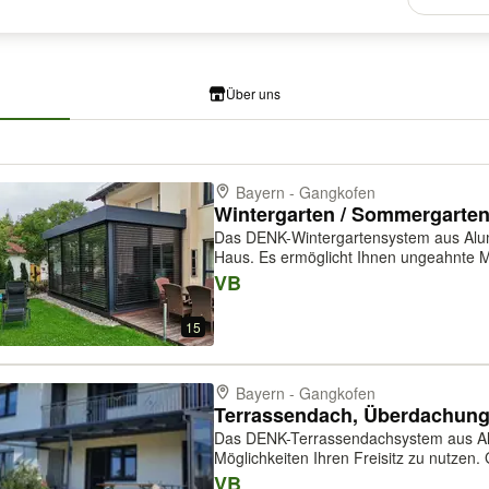
Über uns
Bayern - Gangkofen
Wintergarten / Sommergarte
Das DENK-Wintergartensystem aus Alumi
Haus. Es ermöglicht Ihnen ungeahnte M
Lebensraum zu erweitern. Unsere mode
VB
setzen bewusst auf weniger Verzierunge
15
Bayern - Gangkofen
Terrassendach, Überdachun
Das DENK-Terrassendachsystem aus Al
Möglichkeiten Ihren Freisitz zu nutzen.
durch eine flexibel nutzbare Pergola au
VB