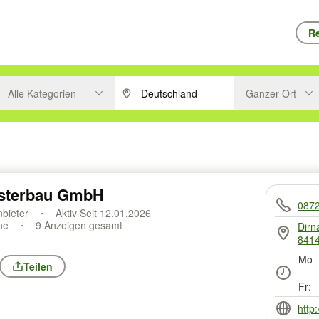
Re
Alle Kategorien
Ganzer Ort
ken um zu suchen, oder Vorschläge mit den Pfeiltasten nach oben/unt
PLZ oder Ort eingeben. Eingabetaste drücke
Suche im Umkreis 
sterbau GmbH
087
nbieter
Aktiv Seit 12.01.2026
ine
9 Anzeigen gesamt
Dirn
8414
Mo -
Teilen
Fr:
http