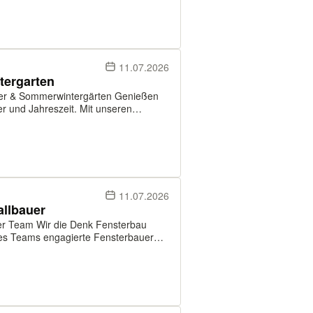
11.07.2026
tergarten
ommerwintergärten Genießen
r und Jahreszeit. Mit unseren
mmerwintergärten schaffen Sie einen
..
11.07.2026
allbauer
k Fensterbau
 engagierte Fensterbauer
 - Fertigung