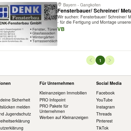
Bayern - Gangkofen
Fensterbauer/ Schreiner/ Met
Wir suchen: Fensterbauer/ Schreiner/ M
- für die Fertigung und Montage unsere
Wintergärten, Terrassendächer etc.) Wir bieten: - abwechslungsreiches
VB
Aufgabengebiet - geregelte Arbeit...
Seiten-Navigation
1
Seite
tionen
Für Unternehmen
Social Media
Kleinanzeigen Immobilien
Facebook
 deine Sicherheit
PRO Infopoint
YouTube
PRO Pakete für
itslücken melden
Instagram
Unternehmen
und Jugendschutz
Threads
Werben auf Kleinanzeigen
reiheitserklärung
Pinterest
utzerklärung
TikTok