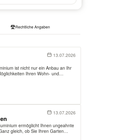
Rechtliche Angaben
13.07.2026
n
nium ist nicht nur ein Anbau an Ihr
öglichkeiten Ihren Wohn- und
rnen Varianten des Wintergartens
n...
13.07.2026
gen
uminium ermöglicht Ihnen ungeahnte
 Ganz gleich, ob Sie Ihren Garten
fwerten wollen, Ihre Gartengarnitur vor