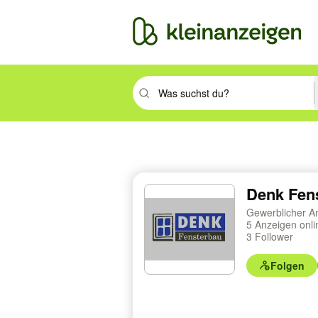
Suchbegriff eingeben. Eingabetaste drüc
Denk Fen
Gewerblicher A
5 Anzeigen onl
3 Follower
Folgen