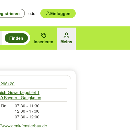
gistrieren
oder
Einloggen
Finden
en durchsuchen und mit Eingabetaste auswählen.
n um zu suchen, oder Vorschläge mit den Pfeiltasten nach oben/unten
Inserieren
Meins
des gewählten Orts oder PLZ
2296120
aich-Gewerbegebiet 1
0 Bayern - Gangkofen
 Do:
07:30 - 11:30
12:30 - 17:00
07:30 - 12:00
://www.denk-fensterbau.de