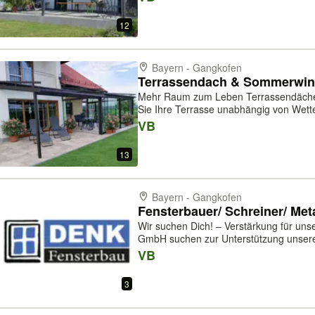
Witterung schützen oder e...
12
Bayern - Gangkofen
Terrassendach & Sommerwin
Mehr Raum zum Leben Terrassendächer & S
Sie Ihre Terrasse unabhängig von Wette
hochwertigen Terrassendächern und So
VB
geschützten, lichtdurchfluteten Wohlfühl.
13
Bayern - Gangkofen
Fensterbauer/ Schreiner/ Met
Wir suchen Dich! – Verstärkung für unser Team Wir die Den
GmbH suchen zur Unterstützung unseres Teams
(m/w/d) Schreiner (m/w/d) Metallbauer (m/w/d) Deine Aufgaben:
VB
von Fenstern, Türen und Bauelem...
3