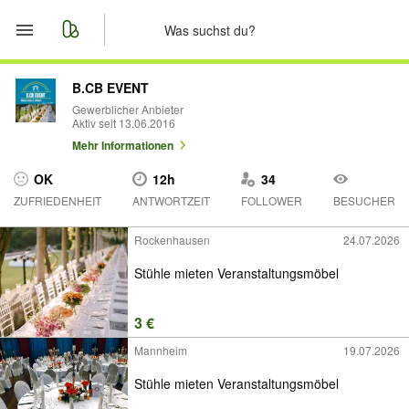
Start
B.CB EVENT
Gewerblicher Anbieter
Aktiv seit 13.06.2016
Merkliste
Mehr Informationen
Nachrichten
OK
12h
34
ZUFRIEDENHEIT
ANTWORTZEIT
FOLLOWER
BESUCHER
Anzeige aufgeben
Rockenhausen
24.07.2026
Stühle mieten Veranstaltungsmöbel
3 €
Mannheim
19.07.2026
Stühle mieten Veranstaltungsmöbel